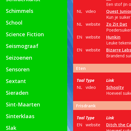
Een stof (in 
Schimmels
NL
video
Quest Junio
Kun je suiker
School
NL
website
Zo Zit Dat
Poedersuiker
Science Fiction
EN
website
Hunkin
Leuke tekeni
Seismograaf
EN
website
Bizarre Lab
Brandend sui
Seizoenen
Eten
Sensoren
Sextant
Taal
Type
Link
NL
video
Schooltv
Sieraden
Hoeveel suik
Sint-Maarten
Frisdrank
Sinterklaas
Taal
Type
Link
EN
website
Ditch the C
Slak
Hoeveel suike