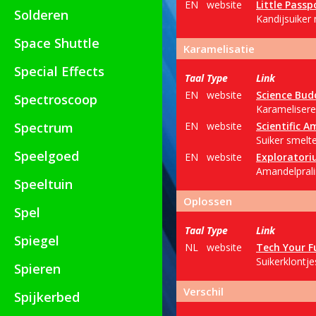
EN
website
Little Passp
Solderen
Kandijsuiker 
Space Shuttle
Karamelisatie
Special Effects
Taal
Type
Link
EN
website
Science Bud
Spectroscoop
Karamelisere
Spectrum
EN
website
Scientific A
Suiker smelt
Speelgoed
EN
website
Explorator
Amandelprali
Speeltuin
Oplossen
Spel
Taal
Type
Link
Spiegel
NL
website
Tech Your F
Suikerklontj
Spieren
Verschil
Spijkerbed