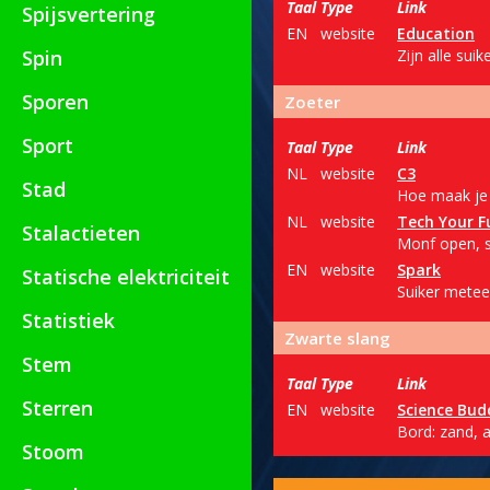
Taal
Type
Link
Spijsvertering
EN
website
Education
Spin
Zijn alle sui
Sporen
Zoeter
Sport
Taal
Type
Link
NL
website
C3
Stad
Hoe maak je i
NL
website
Tech Your F
Stalactieten
Monf open, s
EN
website
Spark
Statische elektriciteit
Suiker meteen
Statistiek
Zwarte slang
Stem
Taal
Type
Link
Sterren
EN
website
Science Bud
Bord: zand, a
Stoom