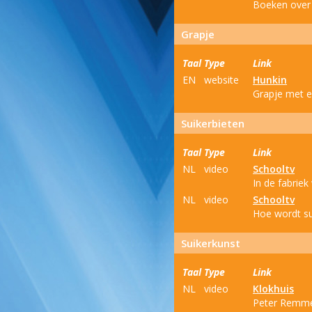
Boeken over 
Grapje
Taal
Type
Link
EN
website
Hunkin
Grapje met ee
Suikerbieten
Taal
Type
Link
NL
video
Schooltv
In de fabriek
NL
video
Schooltv
Hoe wordt sui
Suikerkunst
Taal
Type
Link
NL
video
Klokhuis
Peter Remmel