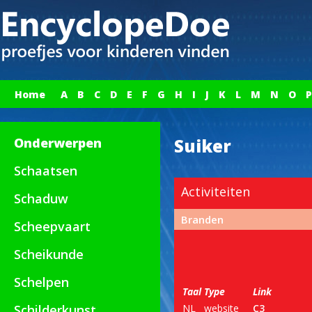
Home
A
B
C
D
E
F
G
H
I
J
K
L
M
N
O
P
Onderwerpen
Suiker
Schaatsen
Activiteiten
Schaduw
Branden
Scheepvaart
Scheikunde
Schelpen
Taal
Type
Link
Schilderkunst
NL
website
C3