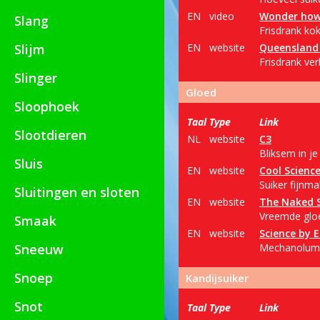
EN
video
Wonder how
Slang
Frisdrank kok
Slijm
EN
website
Queensland 
Frisdrank ver
Slinger
Gloed
Sloophoek
Taal
Type
Link
Slootdieren
NL
website
C3
Bliksem in je
Sluis
EN
website
Cool Scienc
Suiker fijnma
Sluitingen en sloten
EN
website
The Naked S
Vreemde gloed
Smaak
EN
website
Science by 
Sneeuw
Mechanolumin
Snoep
Kandijsuiker
Snot
Taal
Type
Link