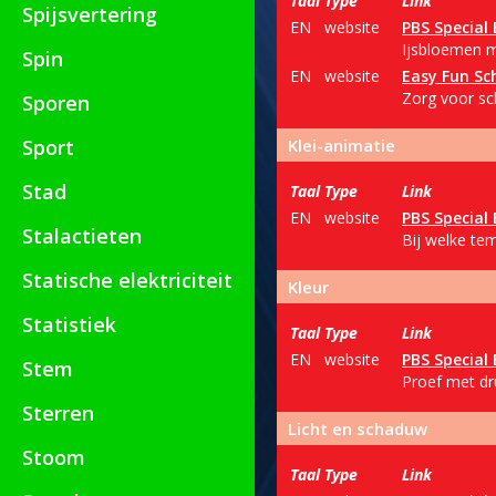
Taal
Type
Link
Spijsvertering
EN
website
PBS Special 
Ijsbloemen m
Spin
EN
website
Easy Fun Sc
Zorg voor sc
Sporen
Sport
Klei-animatie
Stad
Taal
Type
Link
EN
website
PBS Special 
Stalactieten
Bij welke te
Statische elektriciteit
Kleur
Statistiek
Taal
Type
Link
EN
website
PBS Special 
Stem
Proef met dr
Sterren
Licht en schaduw
Stoom
Taal
Type
Link