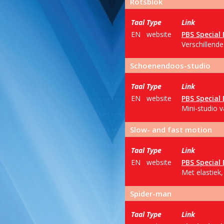
Rotsblok
Taal
Type
Link
EN
website
PBS Special 
Verschillend
Schoenendoos-studio
Taal
Type
Link
EN
website
PBS Special 
Mini-studio 
Slow- and fast motion
Taal
Type
Link
EN
website
PBS Special 
Met elastiek
Spider-man
Taal
Type
Link