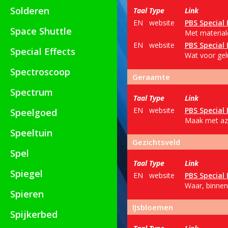
Solderen
Taal
Type
Link
EN
website
PBS Special 
Space Shuttle
Met material
EN
website
PBS Special 
Special Effects
Wat voor gel
Spectroscoop
Geraamte
Spectrum
Taal
Type
Link
EN
website
PBS Special 
Speelgoed
Maak met azi
Speeltuin
Gezichtsveld
Spel
Taal
Type
Link
Spiegel
EN
website
PBS Special 
Waar, binnen 
Spieren
IJsbloemen
Spijkerbed