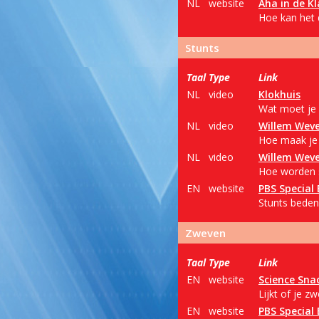
NL
website
Aha in de Kl
Hoe kan het 
Stunts
Taal
Type
Link
NL
video
Klokhuis
Wat moet je
NL
video
Willem Wev
Hoe maak je 
NL
video
Willem Wev
Hoe worden s
EN
website
PBS Special 
Stunts bede
Zweven
Taal
Type
Link
EN
website
Science Sna
Lijkt of je z
EN
website
PBS Special 