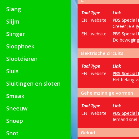
Slang
Taal
Type
Link
EN
website
PBS Special 
Slijm
Creëer je eig
Slinger
EN
website
PBS Special 
De beweginge
Sloophoek
Elektrische circuits
Slootdieren
Taal
Type
Link
Sluis
EN
website
PBS Special 
Het belang va
Sluitingen en sloten
Geheimzinnige vormen
Smaak
Taal
Type
Link
Sneeuw
EN
website
PBS Special 
Iemand snel 
Snoep
Snot
Geluid