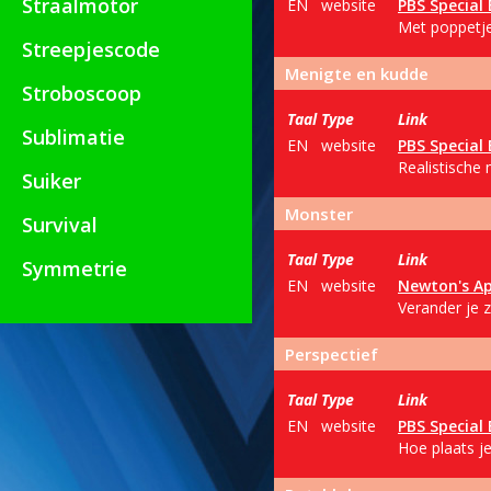
Straalmotor
EN
website
PBS Special 
Met poppetjes
Streepjescode
Menigte en kudde
Stroboscoop
Taal
Type
Link
Sublimatie
EN
website
PBS Special 
Realistische
Suiker
Monster
Survival
Taal
Type
Link
Symmetrie
EN
website
Newton's Ap
Verander je z
Perspectief
Taal
Type
Link
EN
website
PBS Special 
Hoe plaats je