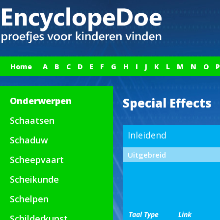
Home
A
B
C
D
E
F
G
H
I
J
K
L
M
N
O
P
Onderwerpen
Special Effects
Schaatsen
Inleidend
Schaduw
Uitgebreid
Scheepvaart
Scheikunde
Schelpen
Taal
Type
Link
Schilderkunst