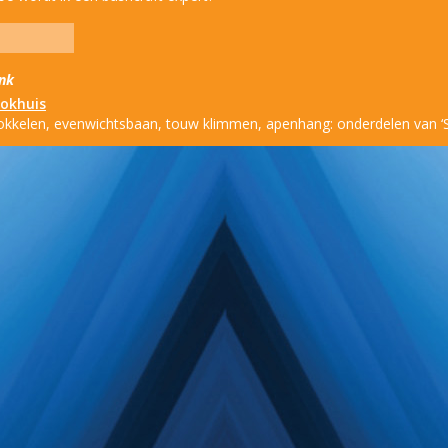
ink
lokhuis
okkelen, evenwichtsbaan, touw klimmen, apenhang: onderdelen van ‘Su