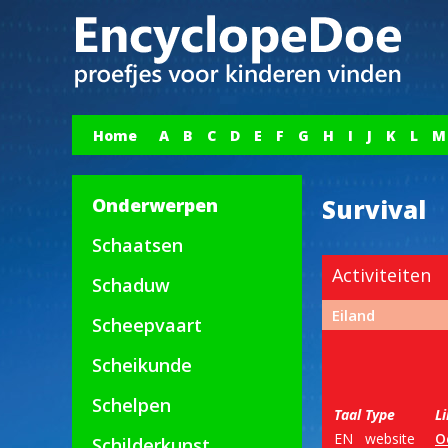
Home
A
B
C
D
E
F
G
H
I
J
K
L
M
Onderwerpen
Survival
Schaatsen
Activiteiten
Schaduw
Eiland
Scheepvaart
Scheikunde
Schelpen
Taal
Type
L
EN
website
O
Schilderkunst