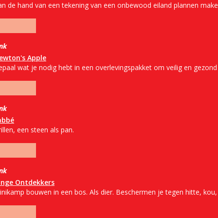
an de hand van een tekening van een onbewood eiland plannen maken
ink
ewton's Apple
paal wat je nodig hebt in een overlevingspakket om veilig en gezond t
ink
abbé
illen, een steen als pan.
ink
onge Ontdekkers
inikamp bouwen in een bos. Als dier. Beschermen je tegen hitte, kou,