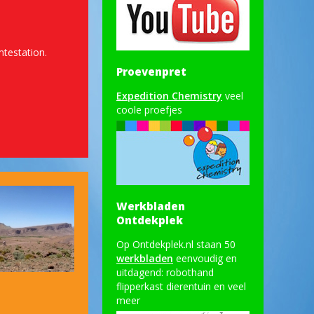
mtestation.
Proevenpret
Expedition Chemistry
veel
coole proefjes
Werkbladen
Ontdekplek
Op Ontdekplek.nl staan 50
werkbladen
eenvoudig en
uitdagend: robothand
flipperkast dierentuin en veel
meer