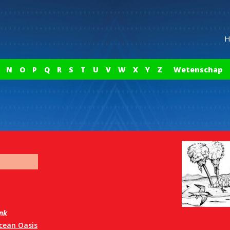
H
N
O
P
Q
R
S
T
U
V
W
X
Y
Z
Wetenschap
ink
cean Oasis