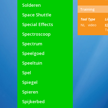
Solderen
Training
Space Shuttle
Taal
Type
L
Special Effects
NL
video
K
T
Spectroscoop
Spectrum
Speelgoed
Speeltuin
Spel
Spiegel
Spieren
Spijkerbed