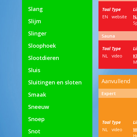
Slang
Taal
Type
L
EN
website
N
Slijm
Sp
Slinger
Sauna
Sloophoek
Taal
Type
L
NL
video
K
Slootdieren
M
Sluis
Aanvullend
Sluitingen en sloten
Expert
Smaak
Sneeuw
Snoep
Taal
Type
L
NL
video
W
Snot
H