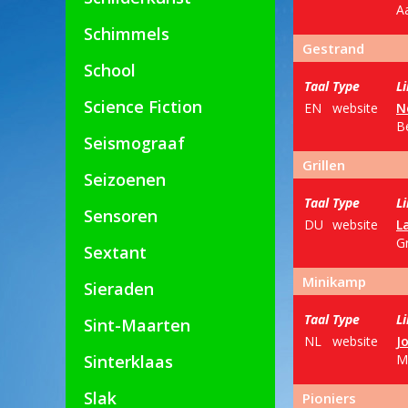
A
Schimmels
Gestrand
School
Taal
Type
L
Science Fiction
EN
website
N
Be
Seismograaf
Grillen
Seizoenen
Taal
Type
L
Sensoren
DU
website
L
Gr
Sextant
Minikamp
Sieraden
Taal
Type
L
Sint-Maarten
NL
website
J
Sinterklaas
M
Slak
Pioniers