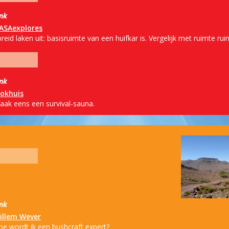
ink
ASAexplores
reid laken uit: basisruimte van een huifkar is. Vergelijk met ruimte rui
ink
lokhuis
aak eens een survival-sauna.
ink
illem Wever
oe wordt ik een bushcraft expert?