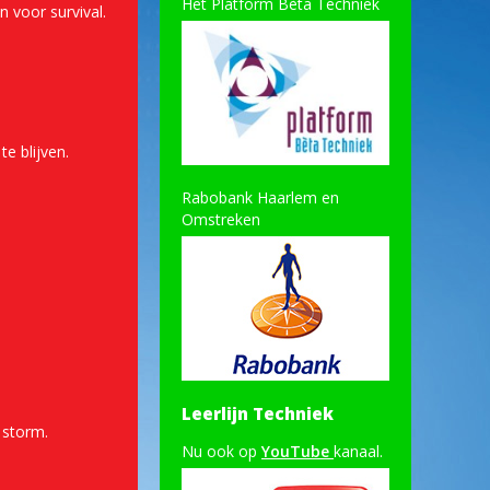
Het Platform Bèta Techniek
 voor survival.
e blijven.
Rabobank Haarlem en
Omstreken
Leerlijn Techniek
 storm.
Nu ook op
YouTube
kanaal.