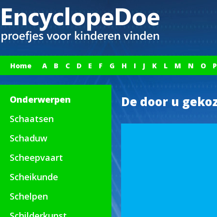
Home
A
B
C
D
E
F
G
H
I
J
K
L
M
N
O
P
Onderwerpen
De door u gekoz
Schaatsen
Schaduw
Scheepvaart
Scheikunde
Schelpen
Schilderkunst