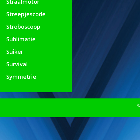
Straalmotor
Streepjescode
Stroboscoop
Sublimatie
Suiker
Survival
Symmetrie
©