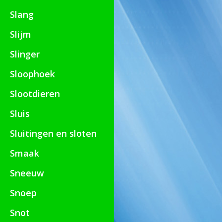
Slang
Slijm
Slinger
Sloophoek
Slootdieren
Sluis
Sluitingen en sloten
Smaak
Sneeuw
Snoep
Snot