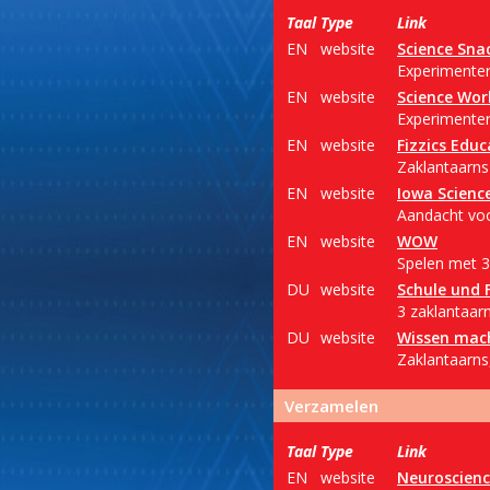
Taal
Type
Link
EN
website
Science Sna
Experimenter
EN
website
Science Wor
Experimenter
EN
website
Fizzics Educ
Zaklantaarns 
EN
website
Iowa Science
Aandacht vo
EN
website
WOW
Spelen met 3
DU
website
Schule und 
3 zaklantaarn
DU
website
Wissen mac
Zaklantaarns,
Verzamelen
Taal
Type
Link
EN
website
Neuroscienc