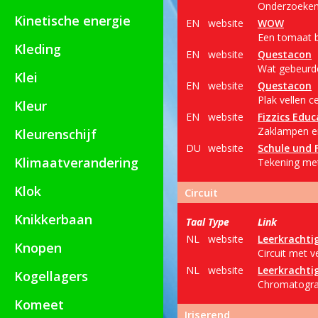
Onderzoeken 
Kinetische energie
EN
website
WOW
Een tomaat b
Kleding
EN
website
Questacon
Wat gebeurde
Klei
EN
website
Questacon
Plak vellen c
Kleur
EN
website
Fizzics Educ
Zaklampen en 
Kleurenschijf
DU
website
Schule und 
Klimaatverandering
Tekening met
Klok
Circuit
Knikkerbaan
Taal
Type
Link
NL
website
Leerkrachti
Knopen
Circuit met v
NL
website
Leerkrachti
Kogellagers
Chromatogra
Komeet
Iriserend