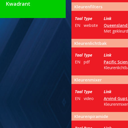
Kwadrant
Kleurenfilters
Taal
Type
Link
EN
website
Queensland 
Met gekleurd
Kleurenlichtbak
Taal
Type
Link
EN
pdf
Pacific Scie
Kleurenlichtb
Kleurenmixer
Taal
Type
Link
EN
video
Arvind Gupt
Kleurenmixer
Kleurenpiramide