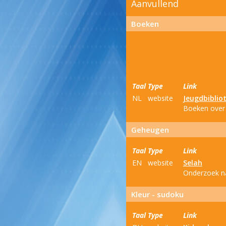
Aanvullend
Boeken
Taal
Type
Link
NL
website
Jeugdbiblio
Boeken over 
Geheugen
Taal
Type
Link
EN
website
Selah
Onderzoek na
Kleur - sudoku
Taal
Type
Link