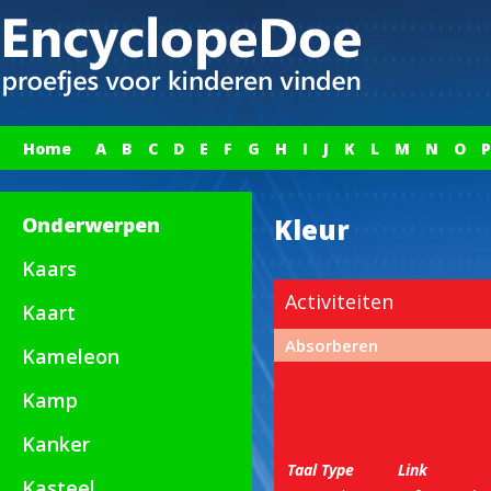
Home
A
B
C
D
E
F
G
H
I
J
K
L
M
N
O
P
Onderwerpen
Kleur
Kaars
Activiteiten
Kaart
Absorberen
Kameleon
Kamp
Kanker
Taal
Type
Link
Kasteel