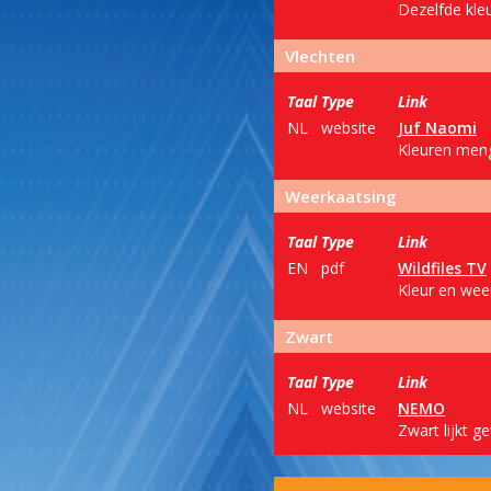
Dezelfde kleu
Vlechten
Taal
Type
Link
NL
website
Juf Naomi
Kleuren meng
Weerkaatsing
Taal
Type
Link
EN
pdf
Wildfiles TV
Kleur en weer
Zwart
Taal
Type
Link
NL
website
NEMO
Zwart lijkt g