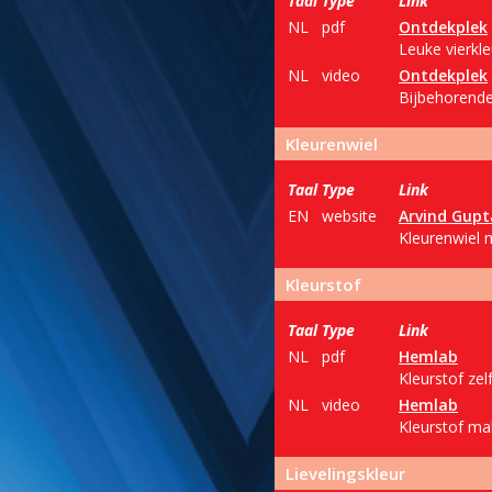
Taal
Type
Link
NL
pdf
Ontdekplek
Leuke vierkl
NL
video
Ontdekplek
Bijbehorende
Kleurenwiel
Taal
Type
Link
EN
website
Arvind Gupt
Kleurenwiel 
Kleurstof
Taal
Type
Link
NL
pdf
Hemlab
Kleurstof zel
NL
video
Hemlab
Kleurstof mak
Lievelingskleur