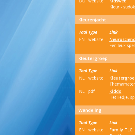
DU
website
Kidsweb
Kleur - sudo
Kleurenjacht
Taal
Type
Link
EN
website
Neuroscienc
Een leuk spel
Kleutergroep
Taal
Type
Link
NL
website
Kleutergroe
Themamateria
NL
pdf
Kiddo
Het liedje, spe
Wandeling
Taal
Type
Link
EN
website
Family TLC