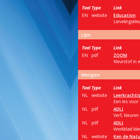
Taal
Type
Link
EN
website
Education
Lievelingskl
Lijm
Taal
Type
Link
EN
pdf
ZOOM
Kleurstof in 
Mengen
Taal
Type
Link
NL
website
Leerkrachti
Een les voor
NL
pdf
ADLJ
Verf, kleure
NL
pdf
ADLJ
Werkblad kleu
NL
website
Ken de Nat