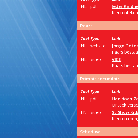
NL
pdf
Ieder Kind 
Kleurenteken
Paars
Taal
Type
Link
NL
website
Jonge Ontd
Paars bestaat
NL
video
VICE
Paars bestaat
Primair secundair
Taal
Type
Link
NL
pdf
Hoe doen Z
Ontdek versch
EN
video
SciShow Kid
Kleuren meng
Schaduw