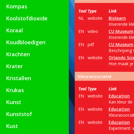
Kompas
Taal
Type
Link
Koolstofdioxide
NL
website
Biolearn
Iriserende kl
Koraal
EN
video
CU Museum
Iriserende kl
Koudbloedigen
EN
pdf
CU Museum
Beschrijving 
Krachten
EN
website
Orlando Sci
Hoe maak je i
Krater
Kleurassociatie
Kristallen
Taal
Type
Link
Krukas
EN
website
Education
Kunst
Kan kleur de
EN
website
Education
Kunststof
Kleurassocia
EN
website
Education
Kust
Experiment: 