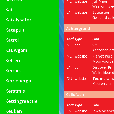
NL
website
Juf Naomi
Waarom is ee
Kat
EN
website
Education
Gekleurd cell
Katalysator
Achtergrond
Katapult
Taal
Type
Link
Katrol
NL
pdf
VOB
Kauwgom
Aantonen dat 
NL
website
Planet Perp
Kelten
Mooi voorbee
EN
pdf
Discover Pr
Kermis
Welke kleur d
DU
website
Technoram
Kernenergie
Kleuren zien 
Kerstmis
Cellofaan
Kettingreactie
Taal
Type
Link
Keuken
EN
website
Iowa Science