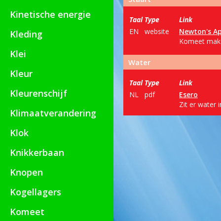
Kinetische energie
Taal
Type
Link
EN
website
Newton's Ap
Kleding
Komeet maken
Klei
Water
Kleur
Taal
Type
Link
Kleurenschijf
NL
pdf
Esero
Zit er water
Klimaatverandering
Klok
Knikkerbaan
Knopen
Kogellagers
Komeet