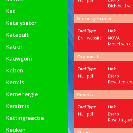
Dichtheid va
Kat
Natuurgetrouw
Katalysator
Taal
Type
Link
Katapult
EN
website
NOVA
Model van ee
Katrol
Organisch
Kauwgom
Taal
Type
Link
Kelten
NL
pdf
Esero
Kermis
Bevatten kom
Kernenergie
Rosetta
Kerstmis
Taal
Type
Link
NL
pdf
Esero
Kettingreactie
Rosetta gaat 
Keuken
Staart