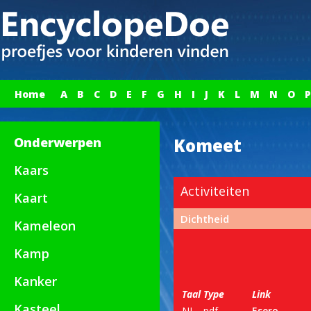
Home
A
B
C
D
E
F
G
H
I
J
K
L
M
N
O
P
Onderwerpen
Komeet
Kaars
Activiteiten
Kaart
Dichtheid
Kameleon
Kamp
Kanker
Taal
Type
Link
Kasteel
NL
pdf
Esero