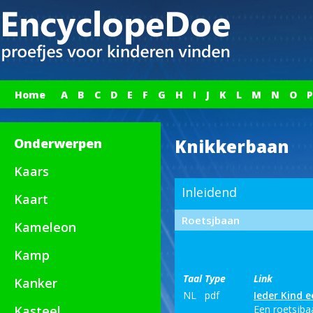
Home
A
B
C
D
E
F
G
H
I
J
K
L
M
N
O
P
Onderwerpen
Knikkerbaan
Kaars
Inleidend
Kaart
Roetsjbaan
Kameleon
Kamp
Taal
Type
Link
Kanker
NL
pdf
Ieder Kind 
Kasteel
Een roetsjba