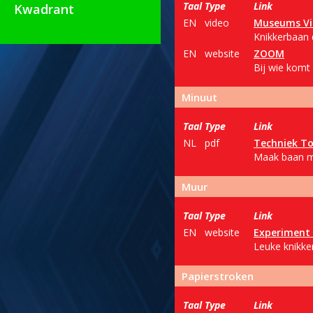
Taal
Type
Link
Kwadrant
EN
video
Museums Vi
Knikkerbaan d
EN
website
ZOOM
Bij wie komt
Minuut
Taal
Type
Link
NL
pdf
Techniek To
Maak baan me
Muur
Taal
Type
Link
EN
website
Experiment 
Leuke knikke
Papierstroken
Taal
Type
Link