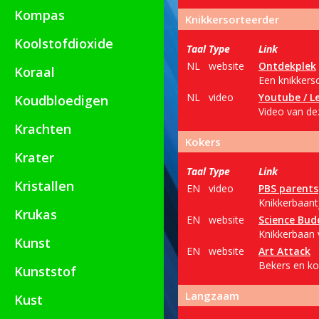
Kompas
Knikkersorteerder
Koolstofdioxide
Taal
Type
Link
NL
website
Ontdekplek
Koraal
Een knikkers
NL
video
Youtube / Le
Koudbloedigen
Video van dez
Krachten
Kokers
Krater
Taal
Type
Link
Kristallen
EN
video
PBS parents
Knikkerbaantj
Krukas
EN
website
Science Bud
Knikkerbaan v
Kunst
EN
website
Art Attack
Bekers en ko
Kunststof
Langzaam
Kust