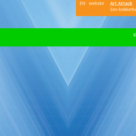
EN
website
Art Attack
Een knikkerb
©