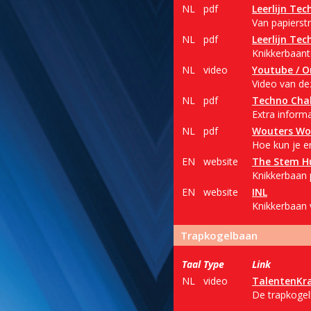
NL
pdf
Leerlijn Tec
Van papierst
NL
pdf
Leerlijn Tec
Knikkerbaant
NL
video
Youtube / O
Video van dez
NL
pdf
Techno Cha
Extra informa
NL
pdf
Wouters Won
Hoe kun je er
EN
website
The Stem H
Knikkerbaan 
EN
website
INL
Knikkerbaan 
Trapkogelbaan
Taal
Type
Link
NL
video
TalentenKr
De trapkogelb