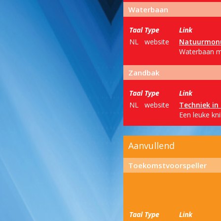
Waterbaan
Taal
Type
Link
NL
website
Natuurmon
Waterbaan ma
Zandbak
Taal
Type
Link
NL
website
Techniek in
Een leuke kn
Aanvullend
Toekomstvoorspeller
Taal
Type
Link