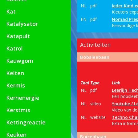
NL
pdf
Ieder Kind 
Kat
Kleuters exp
EN
pdf
Nomad Pres
Katalysator
Eenvoudige k
Katapult
Activiteiten
Katrol
Bobsleebaan
Kauwgom
Kelten
Taal
Type
Link
Kermis
NL
pdf
Leerlijn Tec
Een bobsleeb
Kernenergie
NL
video
Youtube / Le
Kerstmis
Video van dez
NL
website
Techno Cha
Kettingreactie
Extra inform
Keuken
Buizenbaan