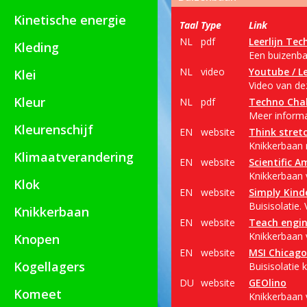
Kinetische energie
Taal
Type
Link
NL
pdf
Leerlijn Tec
Kleding
Een buizenba
NL
video
Youtube / Le
Klei
Video van dez
Kleur
NL
pdf
Techno Cha
Meer informa
Kleurenschijf
EN
website
Think stret
Knikkerbaan 
Klimaatverandering
EN
website
Scientific A
Knikkerbaan v
Klok
EN
website
Simply Kind
Buisisolatie.
Knikkerbaan
EN
website
Teach engin
Knikkerbaan v
Knopen
EN
website
MSI Chicago
Kogellagers
Buisisolatie 
DU
website
GEOlino
Komeet
Knikkerbaan v