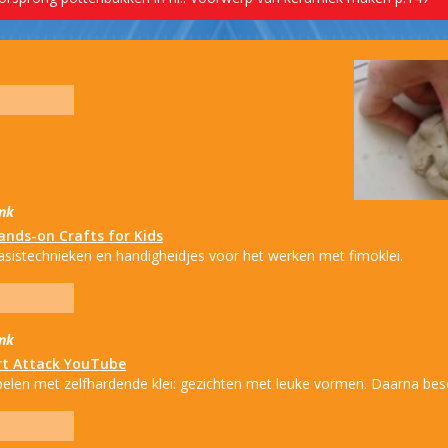
ink
ands-on Crafts for Kids
asistechnieken en handigheidjes voor het werken met fimoklei.
ink
rt Attack YouTube
pelen met zelfhardende klei: gezichten met leuke vormen. Daarna besc