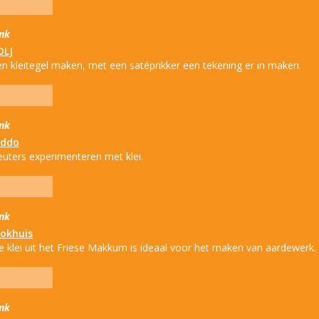
ink
DLJ
en kleitegel maken, met een satéprikker een tekening er in maken.
ink
iddo
euters experimenteren met klei.
ink
lokhuis
e klei uit het Friese Makkum is ideaal voor het maken van aardewerk.
ink