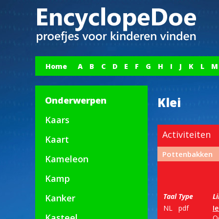
Home
A
B
C
D
E
F
G
H
I
J
K
L
M
Onderwerpen
Klei
Kaars
Activiteiten
Kaart
Pottenbakken
Kameleon
Kamp
Taal
Type
L
Kanker
NL
pdf
I
Kasteel
O