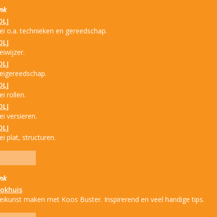
ink
DLJ
ei o.a. technieken en gereedschap.
DLJ
eiwijzer.
DLJ
leigereedschap.
DLJ
ei rollen.
DLJ
ei versieren.
DLJ
ei plat, structuren.
ink
lokhuis
leikunst maken met Koos Buster. Inspirerend en veel handige tips.