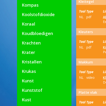
Kleitegel
Kompas
Taal
Type
L
Koolstofdioxide
NL
pdf
A
E
Koraal
Kleuters
Koudbloedigen
Taal
Type
L
Krachten
NL
pdf
K
Krater
P
Kristallen
Makkum
Krukas
Taal
Type
L
NL
video
K
Kunst
D
Kunststof
Platte vlak
Kust
Taal
Type
L