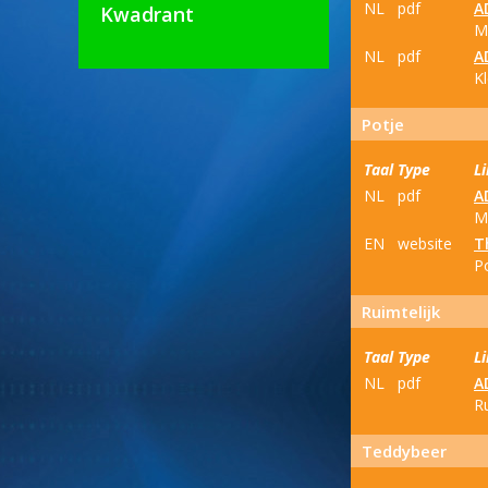
NL
pdf
A
Kwadrant
M
NL
pdf
A
Kl
Potje
Taal
Type
L
NL
pdf
A
M
EN
website
T
Po
Ruimtelijk
Taal
Type
L
NL
pdf
A
Ru
Teddybeer