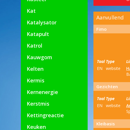
Kat
Aanvullend
Katalysator
Fimo
Katapult
Katrol
Kauwgom
Taal
Type
L
Kelten
EN
website
H
B
Kermis
Gezichten
Kernenergie
Taal
Type
L
Kerstmis
EN
website
A
S
Kettingreactie
Kleibasis
Keuken