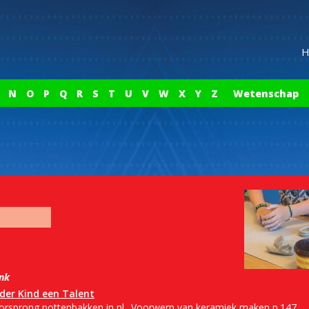
H
N
O
P
Q
R
S
T
U
V
W
X
Y
Z
Wetenschap
ink
eder Kind een Talent
orsprong pottenbakken in nl.. Voorwerp van keramiek maken p.147