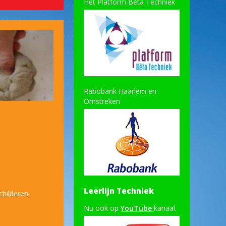
Het Platform Bèta Techniek
Rabobank Haarlem en
Omstreken
Leerlijn Techniek
hilderen.
Nu ook op
YouTube
kanaal.