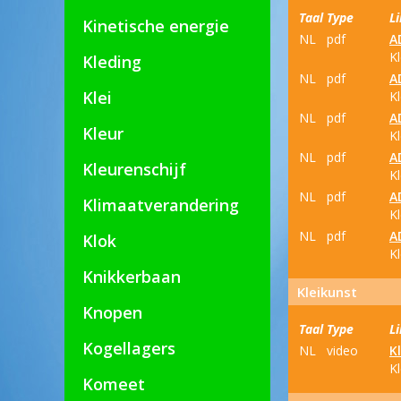
Taal
Type
L
Kinetische energie
NL
pdf
A
Kl
Kleding
NL
pdf
A
Klei
Kl
NL
pdf
A
Kleur
K
NL
pdf
A
Kleurenschijf
Kl
NL
pdf
A
Klimaatverandering
Kl
NL
pdf
A
Klok
Kl
Knikkerbaan
Kleikunst
Knopen
Taal
Type
L
Kogellagers
NL
video
K
K
Komeet