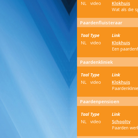
NL
video
Klokhuis
Wat als die 
Paardenfluisteraar
Taal
Type
Link
NL
video
Klokhuis
Een paardenf
Paardenkliniek
Taal
Type
Link
NL
video
Klokhuis
Paardenklini
Paardenpensioen
Taal
Type
Link
NL
video
Schooltv
Paarden werke