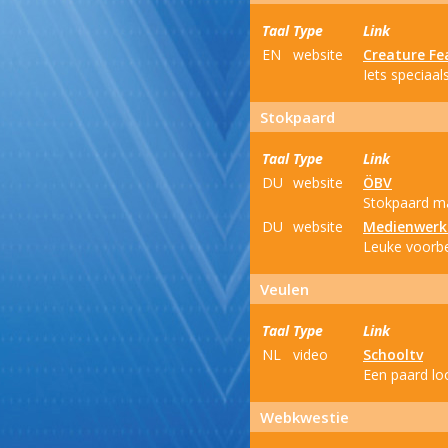
Taal
Type
Link
EN
website
Creature Fe
Iets speciaa
Stokpaard
Taal
Type
Link
DU
website
ÖBV
Stokpaard ma
DU
website
Medienwerk
Leuke voorbe
Veulen
Taal
Type
Link
NL
video
Schooltv
Een paard loo
Webkwestie