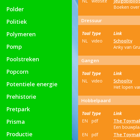
NL
website
Jeugdbiblio
Boeken over p
Polder
Dressuur
Politiek
Polymeren
Taal
Type
Link
NL
video
Schooltv
Pomp
Anky van Gru
Poolstreken
Gangen
Popcorn
Taal
Type
Link
NL
video
Schooltv
Potentiele energie
Het lopen va
Prehistorie
Hobbelpaard
Pretpark
Taal
Type
Link
Prisma
EN
pdf
The Toyma
Een bouwplaa
Productie
EN
pdf
The Toyma