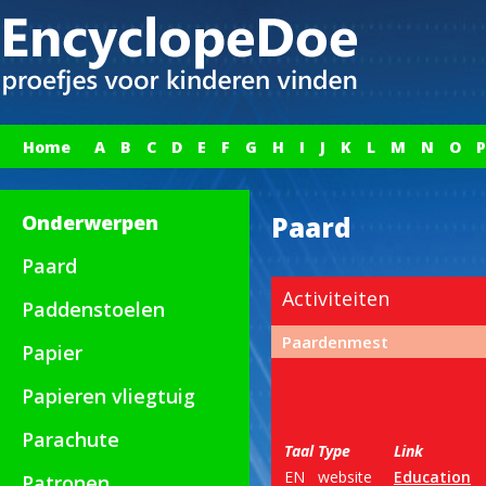
Home
A
B
C
D
E
F
G
H
I
J
K
L
M
N
O
P
Onderwerpen
Paard
Paard
Activiteiten
Paddenstoelen
Paardenmest
Papier
Papieren vliegtuig
Parachute
Taal
Type
Link
EN
website
Education
Patronen