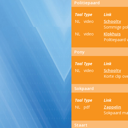
Politiepaard
Taal
Type
Link
NL
video
Schooltv
Sommige poli
NL
video
Klokhuis
Politiepaard
Pony
Taal
Type
Link
NL
video
Schooltv
Korte clip ov
Sokpaard
Taal
Type
Link
NL
pdf
Zappelin
Sokpaard mak
Staart