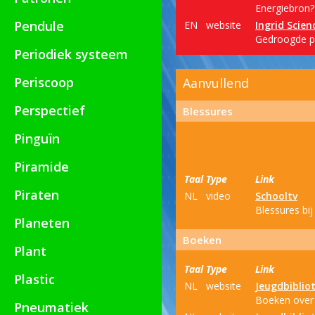
Energiebron?
Pendule
EN
website
Ingrid Scien
Gedroogde pa
Periodiek systeem
Periscoop
Aanvullend
Perspectief
Blessures
Pinguïn
Piramide
Taal
Type
Link
Piraten
NL
video
Schooltv
Blessures bi
Planeten
Boeken
Plant
Taal
Type
Link
Plastic
NL
website
Jeugdbiblio
Boeken over 
Pneumatiek