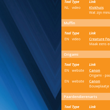
Taal
Type
Link
NL
video
Klokhuis
Wat zijn min
Muffin
Taal
Type
Link
EN
video
Creature Fe
Maak eens ee
Origami
Taal
Type
Link
EN
website
Canon
Origami - pa
EN
website
Canon
Bouwplaatje 
Paardendierenarts
Taal
Type
Link