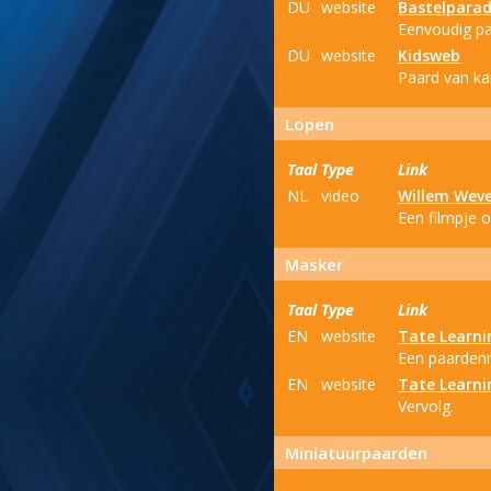
DU
website
Bastelparad
Eenvoudig pa
DU
website
Kidsweb
Paard van ka
Lopen
Taal
Type
Link
NL
video
Willem Wev
Een filmpje 
Masker
Taal
Type
Link
EN
website
Tate Learni
Een paarden
EN
website
Tate Learni
Vervolg.
Miniatuurpaarden