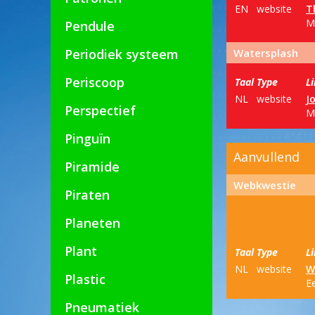
EN
website
T
M
Pendule
Periodiek systeem
Watersplash
Periscoop
Taal
Type
L
NL
website
J
Perspectief
Ma
Pinguïn
Aanvullend
Piramide
Webkwestie
Piraten
Planeten
Plant
Taal
Type
L
NL
website
W
Plastic
E
Pneumatiek