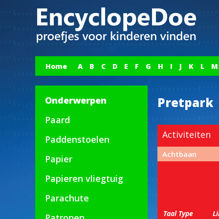
Home
A
B
C
D
E
F
G
H
I
J
K
L
M
Onderwerpen
Pretpark
Paard
Activiteiten
Paddenstoelen
Achtbaan
Papier
Papieren vliegtuig
Parachute
Taal
Type
L
Patronen