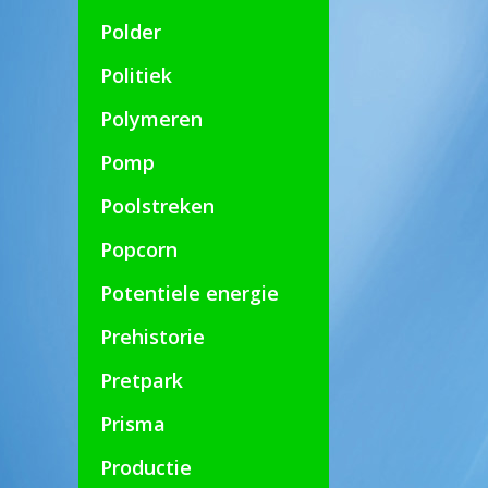
Polder
Politiek
Polymeren
Pomp
Poolstreken
Popcorn
Potentiele energie
Prehistorie
Pretpark
Prisma
Productie