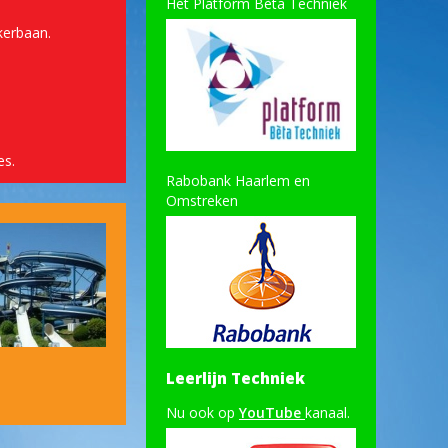
Het Platform Bèta Techniek
kerbaan.
es.
Rabobank Haarlem en
Omstreken
Leerlijn Techniek
Nu ook op
YouTube
kanaal.