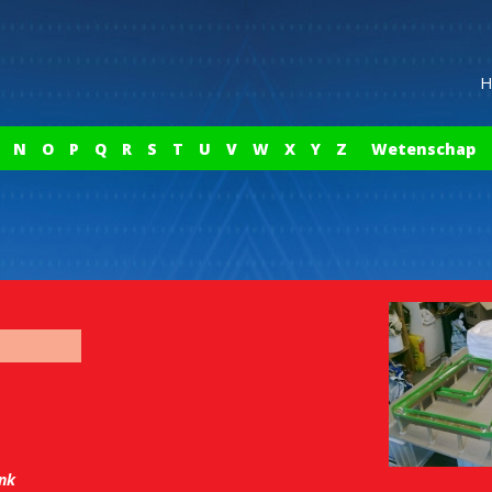
H
N
O
P
Q
R
S
T
U
V
W
X
Y
Z
Wetenschap
ink