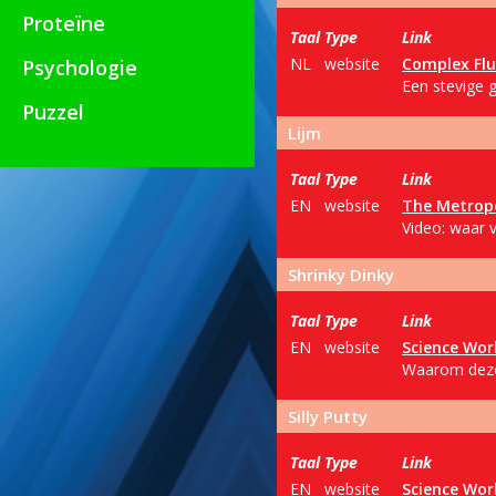
Proteïne
Taal
Type
Link
NL
website
Complex Flu
Psychologie
Een stevige 
Puzzel
Lijm
Taal
Type
Link
EN
website
The Metrop
Video: waar 
Shrinky Dinky
Taal
Type
Link
EN
website
Science Wor
Waarom deze 
Silly Putty
Taal
Type
Link
EN
website
Science Wor