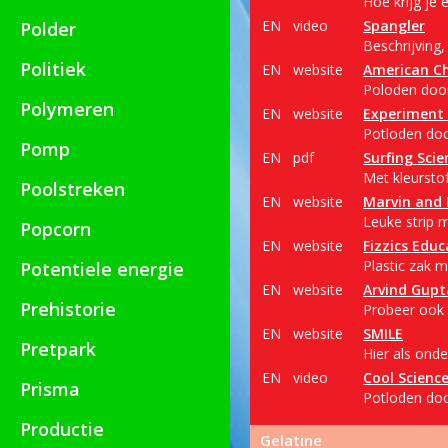
Hoe krijg je 
EN
video
Spangler
Polder
Beschrijving,
Politiek
EN
website
American Ch
Poloden door
Polymeren
EN
website
Experiment 
Potloden door
Pomp
EN
pdf
Surfing Scie
Met kleurstof
Poolstreken
EN
website
Marvin and 
Leuke strip 
Popcorn
EN
website
Fizzics Educ
Plastic zak 
Potentiele energie
EN
website
Arvind Gupt
Prehistorie
Probeer ook e
EN
website
SMILE
Pretpark
Hier als onde
EN
video
Cool Scienc
Prisma
Potloden door
Productie
Gelatine