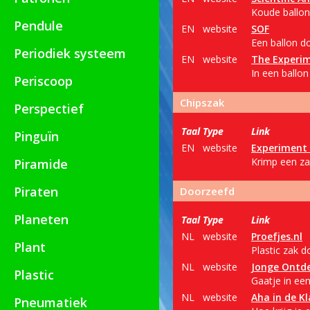
Koude ballon
Pendule
EN
website
SOF
Een ballon d
Periodiek systeem
EN
website
The Experi
In een ballon
Periscoop
Chipszak
Perspectief
Taal
Type
Link
Pinguïn
EN
website
Experiment 
Krimp een za
Piramide
Piraten
Doorzeefd
Planeten
Taal
Type
Link
NL
website
Proefjes.nl
Plant
Plastic zak d
NL
website
Jonge Ontd
Plastic
Gaatje in ee
NL
website
Aha in de Kl
Pneumatiek