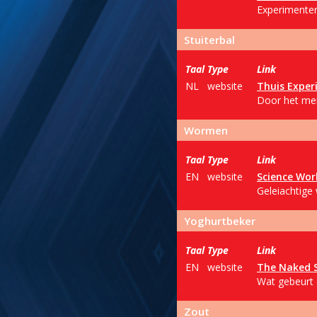
Experimentere
Stuiterbal
Taal
Type
Link
NL
website
Thuis Expe
Door het men
Wormen
Taal
Type
Link
EN
website
Science Wor
Geleiachtige
Yoghurtbeker
Taal
Type
Link
EN
website
The Naked S
Wat gebeurt 
Zout