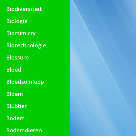
Biodiversiteit
Biologie
Biomimicry
Biotechnologie
Blessure
Bloed
Bloedsomloop
Bloem
Blubber
Bodem
Bodemdieren