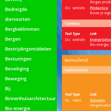
Biogas produc
DU
website
Pindactica
Bedreigde
Bouw je eigen
diersoorten
Tuinkers
Bergbeklimmen
Taal
Type
Link
Bergen
DU
website
EnergyScho
Bio-energie, 
Bestrijdingsmiddelen
Besturingen
Aanvullend
Beveiliging
Varkensmest
Beweging
Bij
Taal
Type
Link
Binnenhuisarchitectuur
NL
video
Schooltv
Hergebruikte
Bio-energie