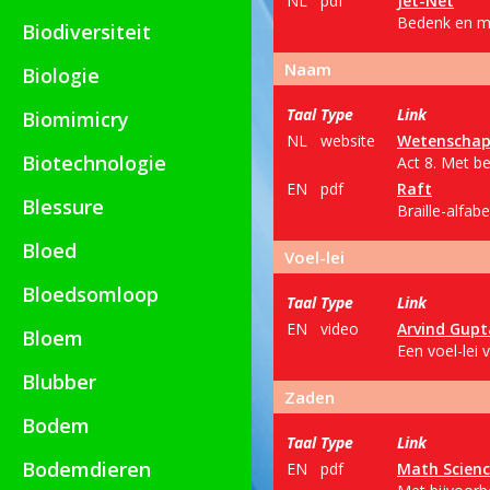
NL
pdf
Jet-Net
Bedenk en maa
Biodiversiteit
Naam
Biologie
Taal
Type
Link
Biomimicry
NL
website
Wetenschap 
Biotechnologie
Act 8. Met be
EN
pdf
Raft
Blessure
Braille-alfabe
Bloed
Voel-lei
Bloedsomloop
Taal
Type
Link
EN
video
Arvind Gupt
Bloem
Een voel-lei 
Blubber
Zaden
Bodem
Taal
Type
Link
Bodemdieren
EN
pdf
Math Scienc