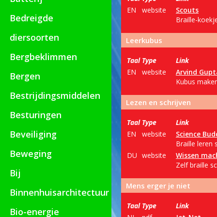
EN
website
Scouts
Bedreigde
Braille-koek
diersoorten
Leerkubus
Bergbeklimmen
Taal
Type
Link
EN
website
Arvind Gupt
Bergen
Kubus maken,
Bestrijdingsmiddelen
Lezen en schrijven
Besturingen
Taal
Type
Link
Beveiliging
EN
website
Science Bud
Braille leren
Beweging
DU
website
Wissen mac
Zelf braille s
Bij
Mens erger je niet
Binnenhuisarchitectuur
Taal
Type
Link
Bio-energie