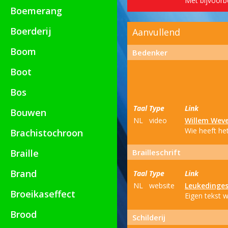
Met bijvoorbe
Boemerang
Boerderij
Aanvullend
Boom
Bedenker
Boot
Bos
Taal
Type
Link
Bouwen
NL
video
Willem Wev
Wie heeft het
Brachistochroon
Braille
Brailleschrift
Brand
Taal
Type
Link
NL
website
Leukedinge
Broeikaseffect
Eigen tekst w
Brood
Schilderij