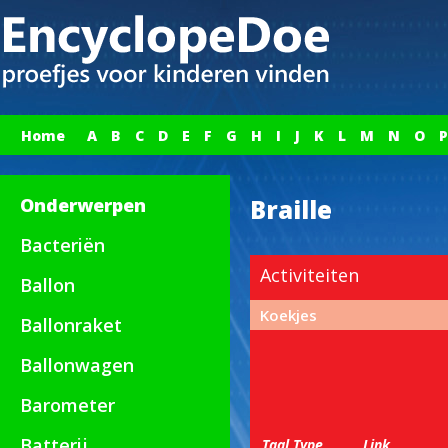
Home
A
B
C
D
E
F
G
H
I
J
K
L
M
N
O
P
Onderwerpen
Braille
Bacteriën
Activiteiten
Ballon
Koekjes
Ballonraket
Ballonwagen
Barometer
Batterij
Taal
Type
Link