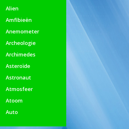
Alien
Amfibieën
Anemometer
Archeologie
Archimedes
Asteroïde
Astronaut
Atmosfeer
Atoom
Auto