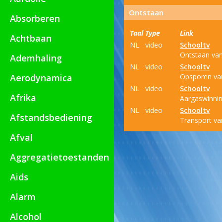
Ontstaan
Absorberen
Taal
Type
Link
Achtbaan
NL
video
Schooltv
Ontstaan van
Ademhaling
NL
video
Schooltv
Aerodynamica
Opsporen va
NL
video
Schooltv
Afrika
Aargaswinnin
NL
video
Schooltv
Afstandsbediening
Transport va
Afval
Aggregatietoestanden
Aids
Alarm
Alcohol