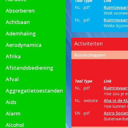
Taal
Type
Link
NL
pdf
Ruimtevaart
Absorberen
Welk voorwer
NL
pdf
Ruimtevaart
Achtbaan
Welke bijzond
Ademhaling
Activiteiten
Aerodynamica
Boodschappen
Afrika
Afstandsbediening
Afval
Taal
Type
Link
NL
pdf
Ruimtevaart
Aggregatietoestanden
Hoe zou je e
NL
website
Aha in de Kl
Aids
Hoe kunnen 
Alarm
EN
pdf
Astro Socie
Buitenaardse
Alcohol