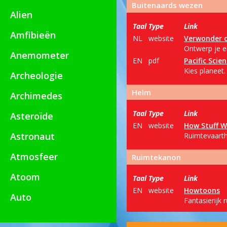
Buitenaards wezen
Alien
Taal
Type
Link
Amfibieën
NL
website
Verwonder 
Ontwerp je e
Anemometer
EN
pdf
Pacific Scie
Kies planeet.
Archeologie
Helm
Archimedes
Taal
Type
Link
Asteroïde
EN
website
How Stuff W
Astronaut
Ruimtevaarth
Atmosfeer
Ruimtekanon
Atoom
Taal
Type
Link
EN
website
Howtoons
Auto
Fantasierijk