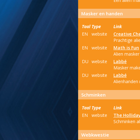
Een alien mak
Masker en handen
Taal
Type
Link
EN
website
Creative Ch
Prachtige al
EN
website
Math is Fun
Alien masker
DU
website
Labbé
Masker make
DU
website
Labbé
Alienhanden
Schminken
Taal
Type
Link
EN
website
The Hollida
Schminken als
Webkwestie