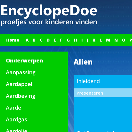
Home
A
B
C
D
E
F
G
H
I
J
K
L
M
N
O
P
Onderwerpen
Alien
Aanpassing
Inleidend
Aardappel
Presenteren
Aardbeving
Aarde
Aardgas
Aardolie