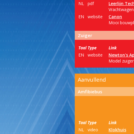
NL
pdf
Leerlijn Tec
Vrachtwagen m
EN
website
Canon
Mooi bouwpl
Zuiger
Taal
Type
Link
EN
website
Newton's Ap
Model zuiger
Aanvullend
Amfibiebus
Taal
Type
Link
NL
video
Klokhuis