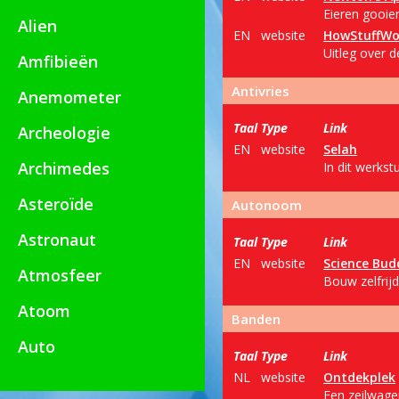
Eieren gooien
Alien
EN
website
HowStuffWo
Uitleg over d
Amfibieën
Antivries
Anemometer
Taal
Type
Link
Archeologie
EN
website
Selah
Archimedes
In dit werkst
Asteroïde
Autonoom
Astronaut
Taal
Type
Link
EN
website
Science Bud
Atmosfeer
Bouw zelfrij
Atoom
Banden
Auto
Taal
Type
Link
NL
website
Ontdekplek
Een zeilwage