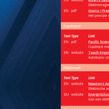
Elektromagne
EN
pdf
Gupta / Pre
Het principe 
Crashtest
Taal
Type
Link
EN
pdf
Pacific Scie
Crashtest met
EN
website
Teach Engin
Autobasis: on
Elektrisch
Taal
Type
Link
EN
website
Newton's Ap
Elektrische a
DU
website
EnergyScho
Kan een elek