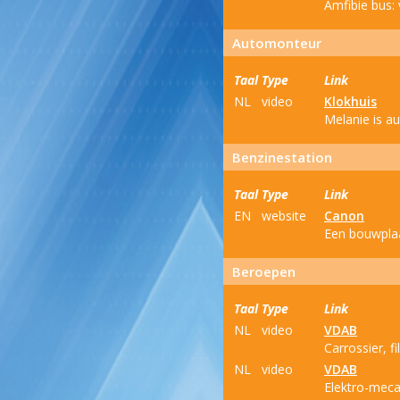
Amfibie bus: 
Automonteur
Taal
Type
Link
NL
video
Klokhuis
Melanie is au
Benzinestation
Taal
Type
Link
EN
website
Canon
Een bouwplaa
Beroepen
Taal
Type
Link
NL
video
VDAB
Carrossier, fi
NL
video
VDAB
Elektro-mecan