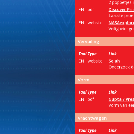
2 poppetjes i
EN
pdf
Discover Pr
Laatste proe
EN
website
NASAexplor
Veiligheidsgo
Vervuiling
Taal
Type
Link
EN
website
Selah
Onderzoek de
Vorm
Taal
Type
Link
EN
pdf
Gupta / Pre
Vorm van een 
Vrachtwagen
Taal
Type
Link