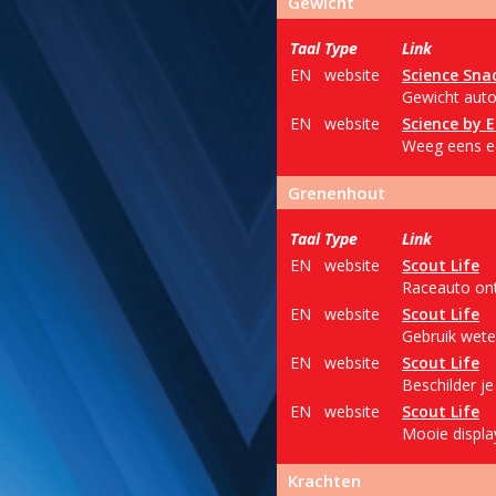
Gewicht
Taal
Type
Link
EN
website
Science Sna
Gewicht auto
EN
website
Science by 
Weeg eens ee
Grenenhout
Taal
Type
Link
EN
website
Scout Life
Raceauto ont
EN
website
Scout Life
Gebruik wete
EN
website
Scout Life
Beschilder je
EN
website
Scout Life
Mooie displa
Krachten