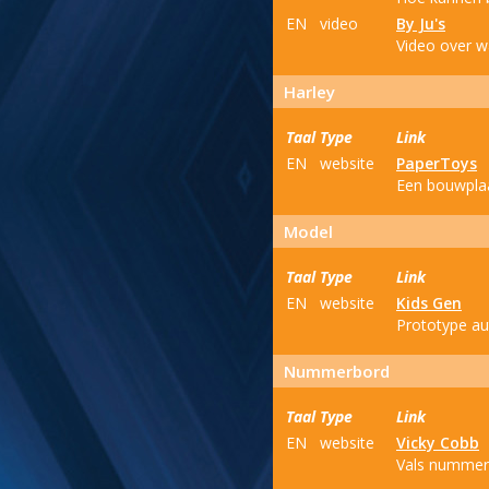
EN
video
By Ju's
Video over wa
Harley
Taal
Type
Link
EN
website
PaperToys
Een bouwplaa
Model
Taal
Type
Link
EN
website
Kids Gen
Prototype aut
Nummerbord
Taal
Type
Link
EN
website
Vicky Cobb
Vals nummerb