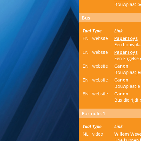
Bouwplaat p
Bus
Taal
Type
Link
EN
website
PaperToys
Een bouwplaa
EN
website
PaperToys
Een Engelse 
EN
website
Canon
Bouwplaatjes
EN
website
Canon
Bouwplaatje 
EN
website
Canon
Bus die rijdt 
Formule-1
Taal
Type
Link
NL
video
Willem Wev
Hoe kunnen b