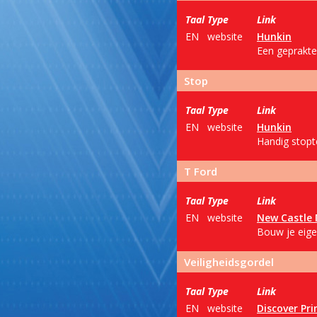
Taal
Type
Link
EN
website
Hunkin
Een geprakte
Stop
Taal
Type
Link
EN
website
Hunkin
Handig stopte
T Ford
Taal
Type
Link
EN
website
New Castle
Bouw je eige
Veiligheidsgordel
Taal
Type
Link
EN
website
Discover Pr