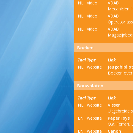
NL
video
VDAB
Mecanicien li
NL
video
VDAB
Operator ass
NL
video
VDAB
Magazijnbedie
Boeken
Taal
Type
Link
NL
website
Jeugdbiblio
Boeken over v
Bouwplaten
Taal
Type
Link
NL
website
Visser
Uitgebreide s
EN
website
PaperToys
O.a. Ferrari
EN
website
Canon