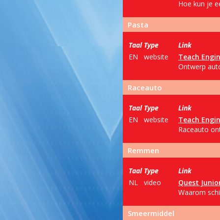
Hoe kun je ee
Pasta
Taal
Type
Link
EN
website
Teach Engin
Ontwerp auto'
Raceauto
Taal
Type
Link
EN
website
Teach Engin
Raceauto ont
Remmen
Taal
Type
Link
NL
video
Quest Junio
Waarom schie
Smeermiddel