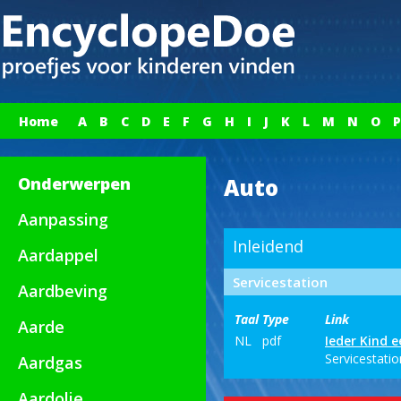
Home
A
B
C
D
E
F
G
H
I
J
K
L
M
N
O
P
Onderwerpen
Auto
Aanpassing
Inleidend
Aardappel
Servicestation
Aardbeving
Taal
Type
Link
Aarde
NL
pdf
Ieder Kind 
Servicestati
Aardgas
Aardolie