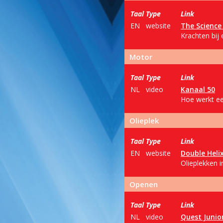
Taal
Type
Link
EN
website
The Science
Krachten bij
Motor
Taal
Type
Link
NL
video
Kanaal 50
Hoe werkt ee
Olieplek
Taal
Type
Link
EN
website
Double Heli
Olieplekken 
Openen
Taal
Type
Link
NL
video
Quest Junio