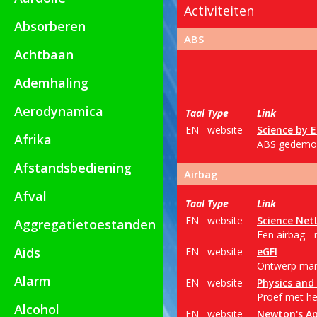
Activiteiten
Absorberen
ABS
Achtbaan
Ademhaling
Aerodynamica
Taal
Type
Link
EN
website
Science by 
Afrika
ABS gedemons
Afstandsbediening
Airbag
Afval
Taal
Type
Link
EN
website
Science Net
Aggregatietoestanden
Een airbag - 
Aids
EN
website
eGFI
Ontwerp mani
Alarm
EN
website
Physics and
Proef met he
Alcohol
EN
website
Newton's Ap