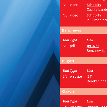
NL
video
Schooltv
Zachte banden
NL
video
Schooltv
In Europa ba
Benzinevrij
Taal
Type
Link
NL
pdf
Jet-Net
Benzinevrije
Bugatti
Taal
Type
Link
EN
website
IET
Bereken hoe v
Claxon
Taal
Type
Link
EN
website
Bizarre Lab