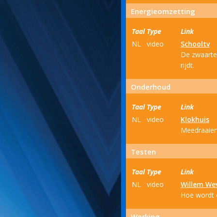
Energieomzetting
Taal
Type
Link
NL
video
Schooltv
De zwaarte-
rijdt.
Onderhoud
Taal
Type
Link
NL
video
Klokhuis
Meedraaien 
Testen
Taal
Type
Link
NL
video
Willem We
Hoe wordt 
Werking