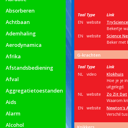
Absorberen
Taal
Type
Link
Achtbaan
EN
website
TryScience
Bekertje wa
Ademhaling
EN
website
Science Ne
Beker met b
Aerodynamica
G-krachten
Afrika
Taal
Type
Link
Afstandsbediening
NL
video
Klokhuis
Afval
Hoe je je i
uitgelegd.
Aggregatietoestanden
NL
website
Zo Zit Dat
Waarom krij
Aids
EN
website
Newton's 
Alarm
Verschil tu
Alcohol
Knikkers