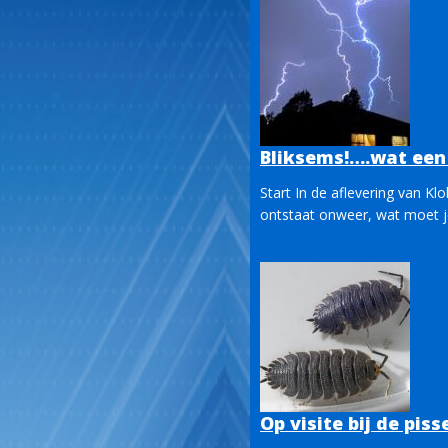
Bliksems!….wat een
Start In de aflevering van K
ontstaat onweer, wat moet j
Op visite bij de pis