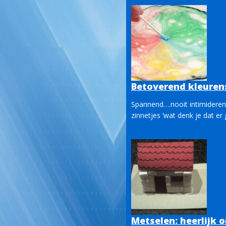
Betoverend kleurens
Spannend….nooit intimiderend
zinnetjes ‘wat denk je dat er 
Metselen: heerlijk 