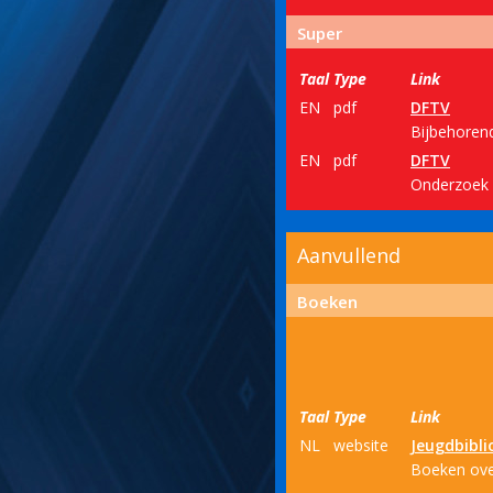
Super
Taal
Type
Link
EN
pdf
DFTV
Bijbehorend
EN
pdf
DFTV
Onderzoek d
Aanvullend
Boeken
Taal
Type
Link
NL
website
Jeugdbibli
Boeken over