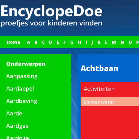
Home
A
B
C
D
E
F
G
H
I
J
K
L
M
N
O
P
Onderwerpen
Achtbaan
Aanpassing
Aardappel
Activiteiten
Aardbeving
Emmer water
Aarde
Aardgas
Aardolie