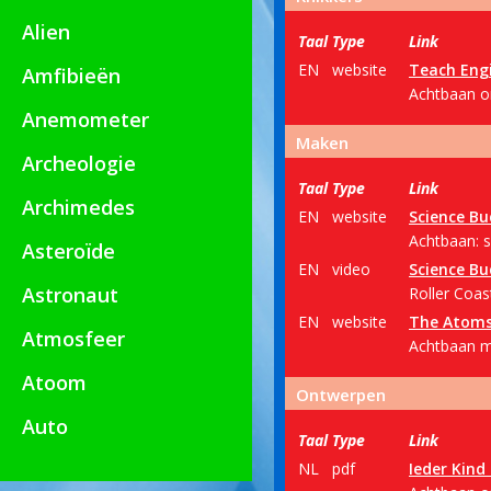
Alien
Taal
Type
Link
EN
website
Teach Eng
Amfibieën
Achtbaan on
Anemometer
Maken
Archeologie
Taal
Type
Link
Archimedes
EN
website
Science Bu
Achtbaan: s
Asteroïde
EN
video
Science Bu
Astronaut
Roller Coas
EN
website
The Atoms
Atmosfeer
Achtbaan m
Atoom
Ontwerpen
Auto
Taal
Type
Link
NL
pdf
Ieder Kind