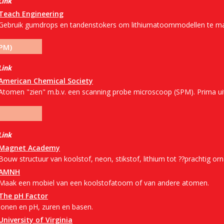
Link
Teach Engineering
Gebruik gumdrops en tandenstokers om lithiumatoommodellen te ma
PM)
Link
American Chemical Society
Atomen "zien" m.b.v. een scanning probe microscoop (SPM). Prima uit
Link
Magnet Academy
Bouw structuur van koolstof, neon, stikstof, lithium tot ??prachtig or
AMNH
Maak een mobiel van een koolstofatoom of van andere atomen.
The pH Factor
Ionen en pH, zuren en basen.
University of Virginia