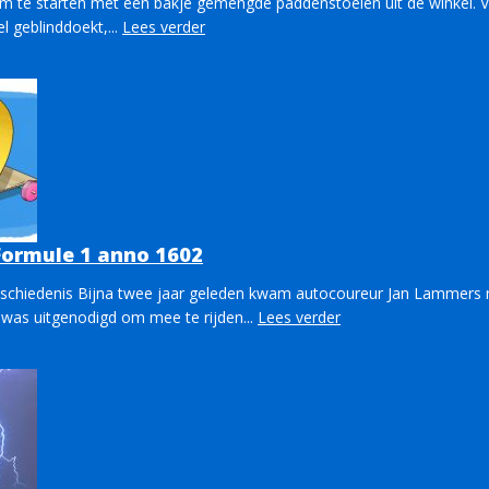
 om te starten met een bakje gemengde paddenstoelen uit de winkel. V
l geblinddoekt,...
Lees verder
Formule 1 anno 1602
eschiedenis Bijna twee jaar geleden kwam autocoureur Jan Lammers 
 was uitgenodigd om mee te rijden...
Lees verder