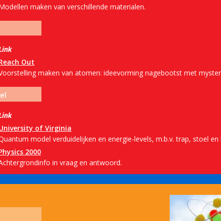
Modellen maken van verschillende materialen.
Link
Reach Out
Voorstelling maken van atomen: ideevorming nagebootst met myster
el
Link
University of Virginia
Quantum model verduidelijken en energie-levels, m.b.v. trap, stoel en
Physics 2000
Achtergrondinfo in vraag en antwoord.