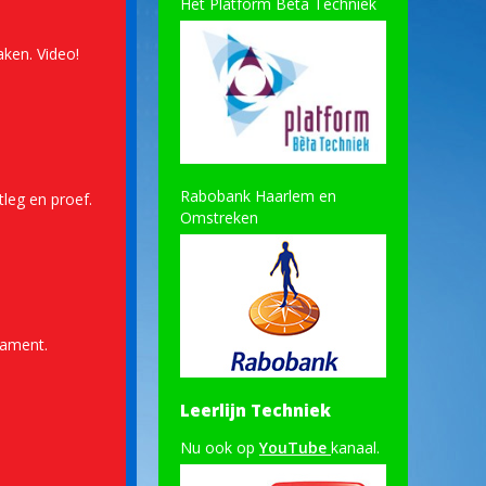
Het Platform Bèta Techniek
ken. Video!
Rabobank Haarlem en
leg en proef.
Omstreken
nament.
Leerlijn Techniek
Nu ook op
YouTube
kanaal.