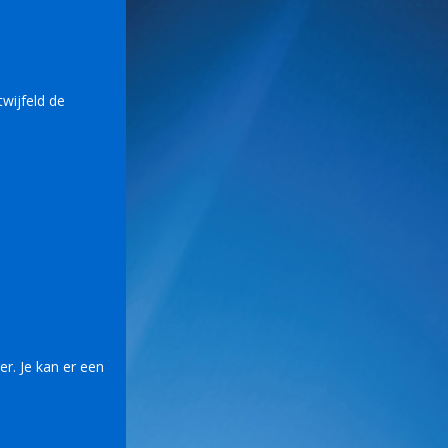
wijfeld de
er. Je kan er een