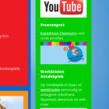
Proevenpret
Expedition Chemistry
veel
y box.
coole proefjes
 boekenplank.
Werkbladen
Ontdekplek
Op Ontdekplek.nl staan 50
werkbladen
eenvoudig en
uitdagend: robothand
flipperkast dierentuin en veel
meer