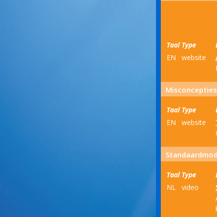
Taal
Type
EN
website
Misconcepties
Taal
Type
EN
website
Standaardmod
Taal
Type
NL
video