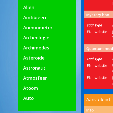
Alien
Mystery box
Amfibieën
Taal
Type
Anemometer
EN
website
Archeologie
Archimedes
Quantum mod
Asteroïde
Taal
Type
EN
website
Astronaut
Atmosfeer
EN
website
Atoom
Auto
Aanvullend
Info