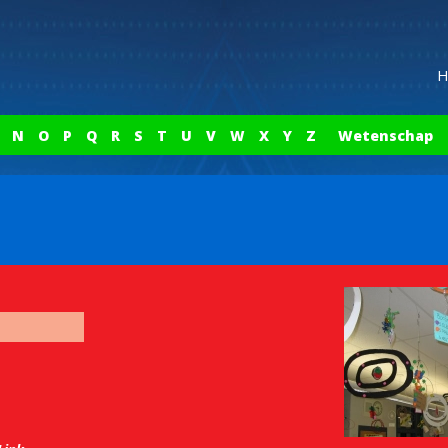
H
N
O
P
Q
R
S
T
U
V
W
X
Y
Z
Wetenschap