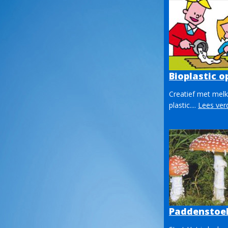
Bioplastic o
Creatief met melk
plastic....
Lees ver
Paddenstoel