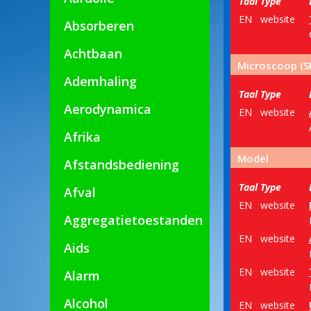
Taal
Type
EN
website
Absorberen
Achtbaan
Microscoop (S
Ademhaling
Taal
Type
Aerodynamica
EN
website
Afrika
Model
Afstandsbediening
Taal
Type
Afval
EN
website
Aggregatietoestanden
EN
website
Aids
EN
website
Alarm
Alcohol
EN
website