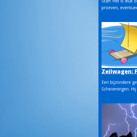
Start Het is leuk
proeven, eventuee
Zeilwagen: 
Een bijzondere g
Scheveningen. Hij