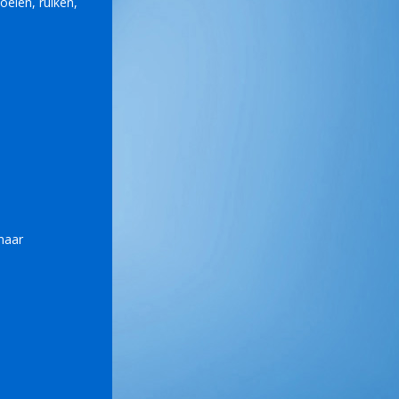
oelen, ruiken,
naar