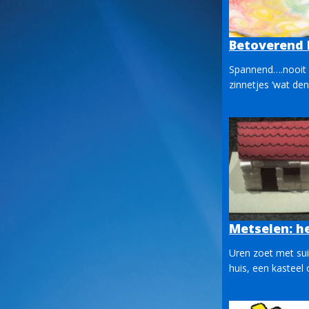
Betoverend 
Spannend….nooit i
zinnetjes ‘wat den
Metselen: he
Uren zoet met sui
huis, een kasteel o