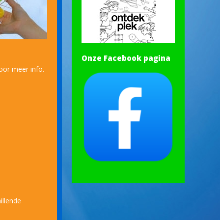
Onze Facebook pagina
oor meer info.
illende