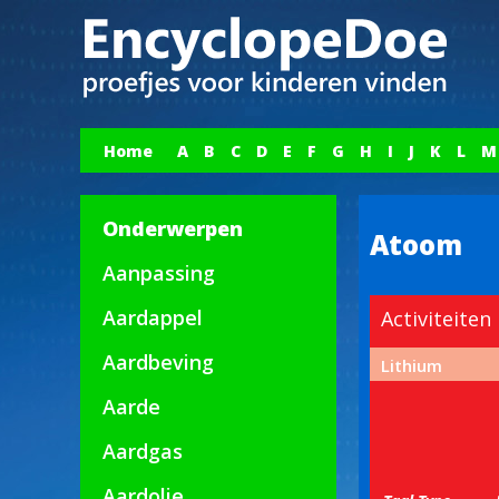
Home
A
B
C
D
E
F
G
H
I
J
K
L
M
Onderwerpen
Atoom
Aanpassing
Aardappel
Activiteiten
Aardbeving
Lithium
Aarde
Aardgas
Aardolie