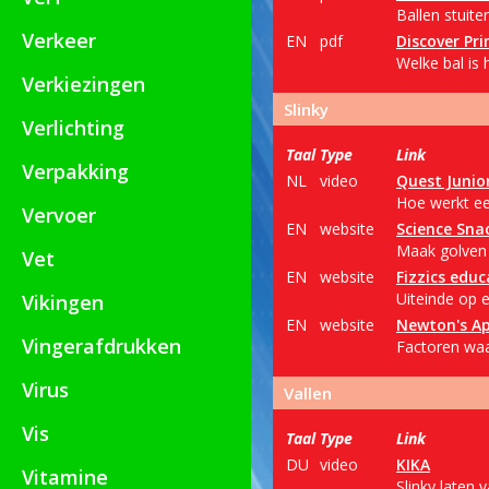
Ballen stuite
Verkeer
EN
pdf
Discover Pr
Welke bal is 
Verkiezingen
Slinky
Verlichting
Taal
Type
Link
Verpakking
NL
video
Quest Junio
Hoe werkt ee
Vervoer
EN
website
Science Sna
Maak golven 
Vet
EN
website
Fizzics educ
Uiteinde op e
Vikingen
EN
website
Newton's Ap
Vingerafdrukken
Factoren waa
Virus
Vallen
Vis
Taal
Type
Link
DU
video
KIKA
Vitamine
Slinky laten 