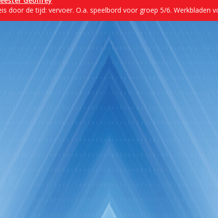
eester Geoffrey
is door de tijd: vervoer. O.a. speelbord voor groep 5/6. Werkbladen v