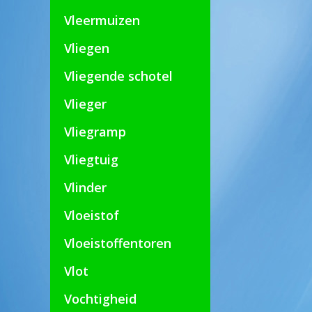
Vleermuizen
Vliegen
Vliegende schotel
Vlieger
Vliegramp
Vliegtuig
Vlinder
Vloeistof
Vloeistoffentoren
Vlot
Vochtigheid