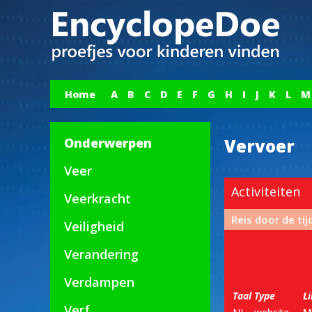
Home
A
B
C
D
E
F
G
H
I
J
K
L
M
Onderwerpen
Vervoer
Veer
Activiteiten
Veerkracht
Reis door de tij
Veiligheid
Verandering
Verdampen
Taal
Type
L
Verf