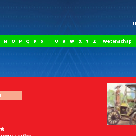
H
N
O
P
Q
R
S
T
U
V
W
X
Y
Z
Wetenschap
d
ink