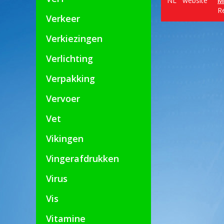
NL
website
M
Re
Verkeer
Verkiezingen
Verlichting
Verpakking
Vervoer
Vet
Vikingen
Vingerafdrukken
Virus
Vis
Vitamine