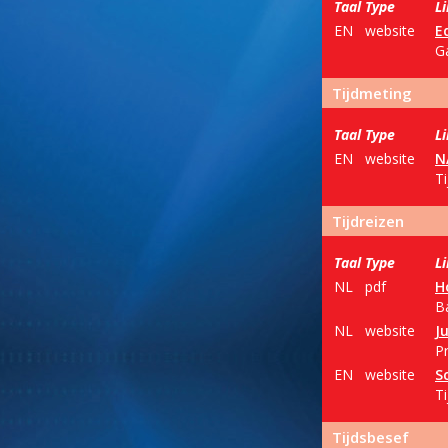
Taal
Type
L
EN
website
E
Ga
Tijdmeting
Taal
Type
L
EN
website
N
T
Tijdreizen
Taal
Type
L
NL
pdf
H
B
NL
website
J
Pr
EN
website
S
T
Tijdsbesef