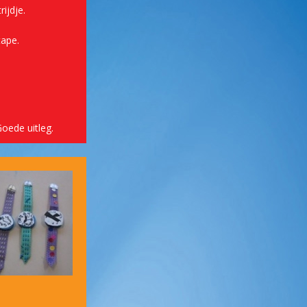
ijdje.
tape.
oede uitleg.