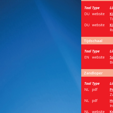
Taal
Type
L
DU
website
K
T
DU
website
K
R
Tijdschaal
Taal
Type
L
EN
website
S
B
Zandloper
Taal
Type
L
NL
pdf
P
Z
NL
pdf
H
I
NL
website
K