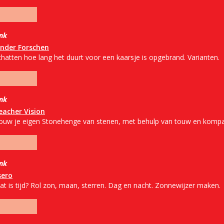
ink
inder Forschen
chatten hoe lang het duurt voor een kaarsje is opgebrand. Varianten.
ink
eacher Vision
ouw je eigen Stonehenge van stenen, met behulp van touw en kompa
ink
sero
at is tijd? Rol zon, maan, sterren. Dag en nacht. Zonnewijzer maken.