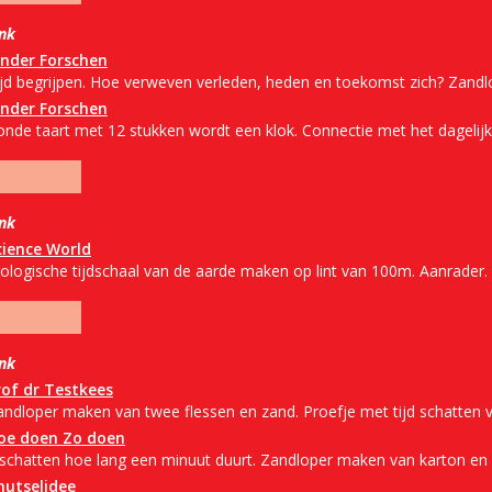
ink
inder Forschen
ijd begrijpen. Hoe verweven verleden, heden en toekomst zich? Zandlo
inder Forschen
onde taart met 12 stukken wordt een klok. Connectie met het dagelijk
ink
cience World
iologische tijdschaal van de aarde maken op lint van 100m. Aanrader.
ink
rof dr Testkees
andloper maken van twee flessen en zand. Proefje met tijd schatten v
oe doen Zo doen
nschatten hoe lang een minuut duurt. Zandloper maken van karton en
nutselidee