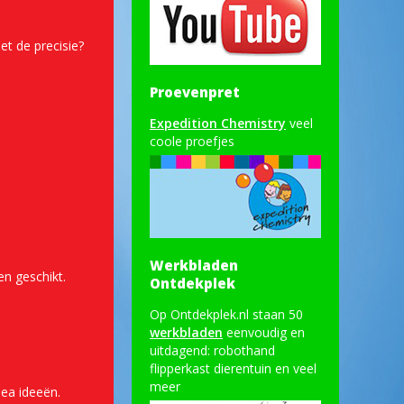
et de precisie?
Proevenpret
Expedition Chemistry
veel
coole proefjes
Werkbladen
en geschikt.
Ontdekplek
Op Ontdekplek.nl staan 50
werkbladen
eenvoudig en
uitdagend: robothand
flipperkast dierentuin en veel
meer
 ea ideeën.