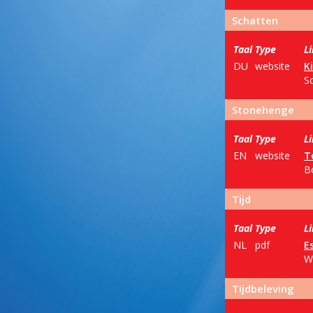
Schatten
Taal
Type
L
DU
website
K
S
Stonehenge
Taal
Type
L
EN
website
T
B
Tijd
Taal
Type
L
NL
pdf
E
W
Tijdbeleving