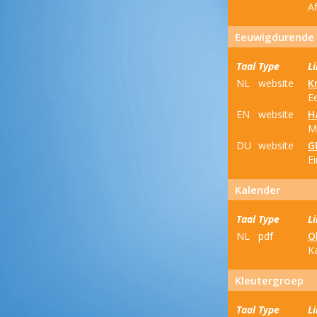
Af
Eeuwigdurende 
Taal
Type
L
NL
website
K
E
EN
website
H
M
DU
website
G
E
Kalender
Taal
Type
L
NL
pdf
O
K
Kleutergroep
Taal
Type
L