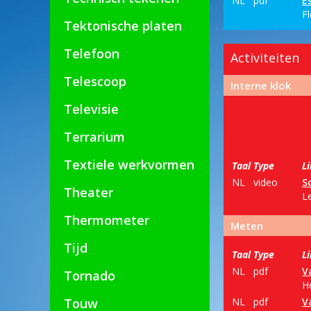
NL
pdf
E
Fl
Tektonische platen
Telefoon
Activiteiten
Telescoop
Interne klok
Televisie
Terrarium
Textiele werkvormen
Taal
Type
L
NL
video
S
Theater
Le
Thermometer
Meten
Tijd
Taal
Type
L
NL
pdf
V
Tornado
H
Touw
NL
pdf
V