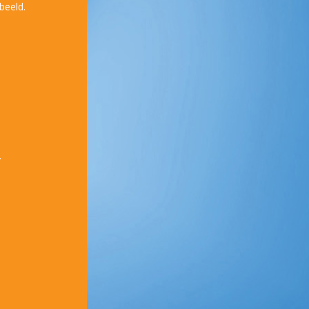
beeld.
.