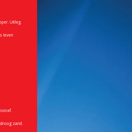
per. Uitleg.
s leven
ooraf.
 droog zand.