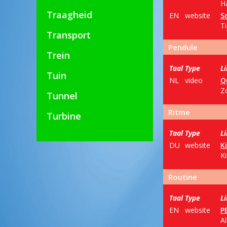
Ha
Traagheid
EN
website
S
Ti
Transport
Pendule
Trein
Taal
Type
L
Tuin
NL
video
Q
Zo
Tunnel
Ritme
Turbine
Taal
Type
L
DU
website
K
Ki
Routine
Taal
Type
L
EN
website
P
Al