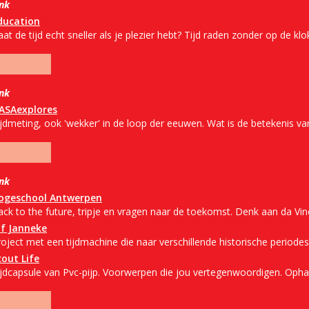
ink
ducation
at de tijd echt sneller als je plezier hebt? Tijd raden zonder op de klok
ink
ASAexplores
ijdmeting, ook 'wekker' in de loop der eeuwen. Wat is de betekenis va
ink
ogeschool Antwerpen
ack to the future, tripje en vragen naar de toekomst. Denk aan da Vi
uf Janneke
oject met een tijdmachine die naar verschillende historische periodes
cout Life
ijdcapsule van Pvc-pijp. Voorwerpen die jou vertegenwoordigen. Oph