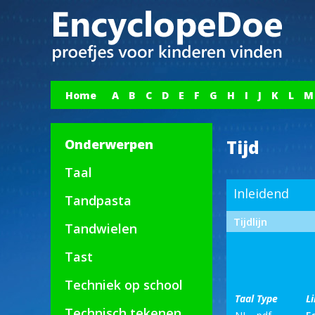
Home
A
B
C
D
E
F
G
H
I
J
K
L
M
Onderwerpen
Tijd
Taal
Inleidend
Tandpasta
Tijdlijn
Tandwielen
Tast
Techniek op school
Taal
Type
L
Technisch tekenen