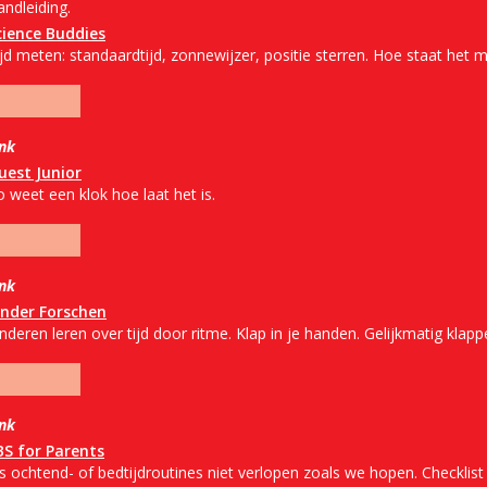
ndleiding.
cience Buddies
jd meten: standaardtijd, zonnewijzer, positie sterren. Hoe staat het m
ink
uest Junior
 weet een klok hoe laat het is.
ink
inder Forschen
nderen leren over tijd door ritme. Klap in je handen. Gelijkmatig klapp
ink
BS for Parents
s ochtend- of bedtijdroutines niet verlopen zoals we hopen. Checklist