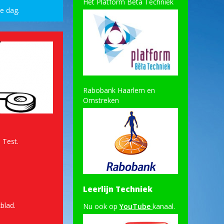
Het Platform Bèta Techniek
re dag.
Rabobank Haarlem en
Omstreken
 Test.
Leerlijn Techniek
blad.
Nu ook op
YouTube
kanaal.