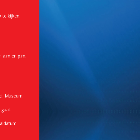
 te kijken.
n a.m en p.m.
nci. Museum.
 gaat.
aaldatum