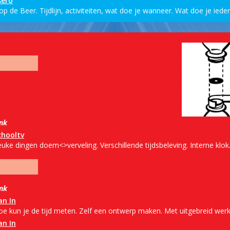
sero
op de Beer. Tijdlijn, activiteiten, wat doe je wanneer. Wat doe je iede
ink
chooltv
uke dingen doem<>verveling. Verschillende tijdsbeleving. Interne klok.
ink
an In
oe kun je de tijd meten. Zelf een ontwerp maken. Met uitgebreid werk
an In