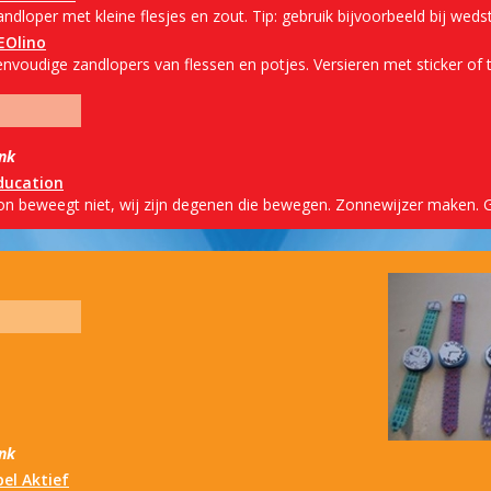
ndloper met kleine flesjes en zout. Tip: gebruik bijvoorbeeld bij wedstr
EOlino
envoudige zandlopers van flessen en potjes. Versieren met sticker of 
ink
ducation
on beweegt niet, wij zijn degenen die bewegen. Zonnewijzer maken. G
ink
pel Aktief