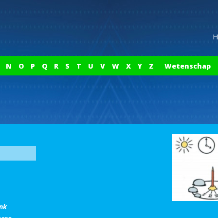
H
N
O
P
Q
R
S
T
U
V
W
X
Y
Z
Wetenschap
ink