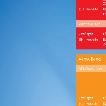
Za
DU
website
G
E
Zonnewijzer
Taal
Type
L
EN
website
E
Z
Aanvullend
Aftelkalender
Taal
Type
L
NL
website
S