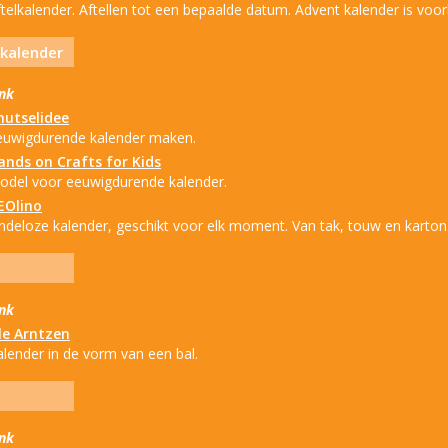
telkalender. Aftellen tot een bepaalde datum. Advent kalender is voor
kalender
ink
nutselidee
euwigdurende kalender maken.
ands on Crafts for Kids
odel voor eeuwigdurende kalender.
EOlino
indeloze kalender, geschikt voor elk moment. Van tak, touw en karton
ink
le Arntzen
alender in de vorm van een bal.
ink