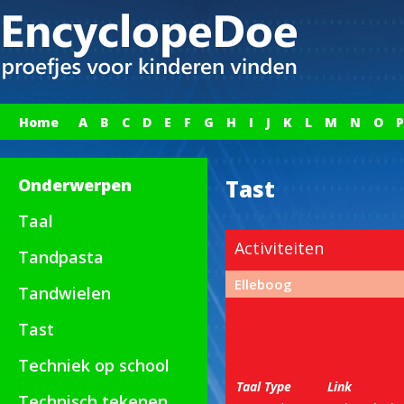
Home
A
B
C
D
E
F
G
H
I
J
K
L
M
N
O
P
Onderwerpen
Tast
Taal
Activiteiten
Tandpasta
Elleboog
Tandwielen
Tast
Techniek op school
Taal
Type
Link
Technisch tekenen