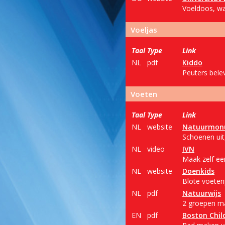
Voeldoos, waa
Voeljas
Taal
Type
Link
NL
pdf
Kiddo
Peuters bele
Voeten
Taal
Type
Link
NL
website
Natuurmon
Schoenen uit
NL
video
IVN
Maak zelf ee
NL
website
Doenkids
Blote voeten
NL
pdf
Natuurwijs
2 groepen ma
EN
pdf
Boston Chi