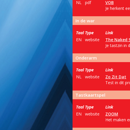
NL
pdf
VOB
Je herkent ee
In de war
Taal
Type
Link
EN
website
The Naked S
Je tastzin in
Onderarm
Taal
Type
Link
NL
website
Zo Zit Dat
Test in dit p
Tastkaartspel
Taal
Type
Link
EN
website
ZOOM
Het maken en