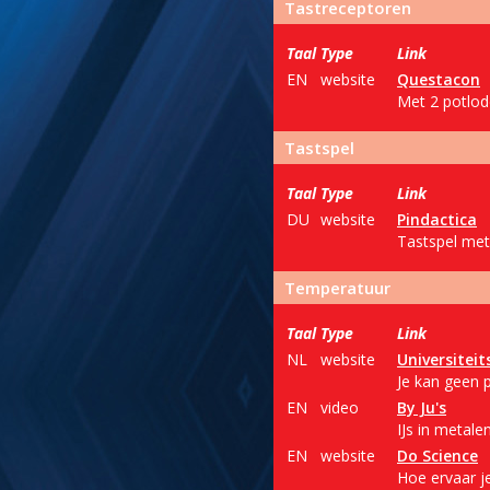
Tastreceptoren
Taal
Type
Link
EN
website
Questacon
Met 2 potlod
Tastspel
Taal
Type
Link
DU
website
Pindactica
Tastspel met
Temperatuur
Taal
Type
Link
NL
website
Universitei
Je kan geen p
EN
video
By Ju's
IJs in metale
EN
website
Do Science
Hoe ervaar j