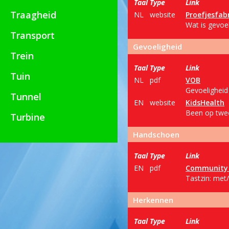
Taal
Type
Link
Traagheid
NL
website
Proefjesfab
Wat is gevoel
Transport
Gevoeligheid
Trein
Taal
Type
Link
Tuin
NL
pdf
VOB
Gevoeligheid
Tunnel
EN
website
KidsHealth
Been op twee
Turbine
Handschoen
Taal
Type
Link
EN
pdf
Community R
Tastzin: met
Herkennen
Taal
Type
Link