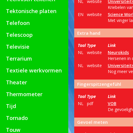
NL
website
Universitei
Kriebelen va
Tektonische platen
EN
website
Science Wor
Met vinger la
Telefoon
Extra hand
Telescoop
Taal
Type
Link
Televisie
NL
website
Neurokids
Terrarium
Hersenen in 
NL
website
Universitei
Textiele werkvormen
Nog meer ver
Theater
Fingerspitzengefühl
Thermometer
Taal
Type
Link
NL
pdf
VOB
Tijd
De gevoeligh
Tornado
Gevoel meten
Touw