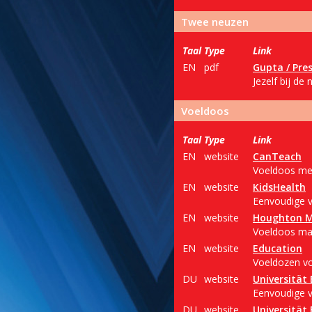
Twee neuzen
Taal
Type
Link
EN
pdf
Gupta / Pre
Jezelf bij de
Voeldoos
Taal
Type
Link
EN
website
CanTeach
Voeldoos met 
EN
website
KidsHealth
Eenvoudige v
EN
website
Houghton Mi
Voeldoos mak
EN
website
Education
Voeldozen voo
DU
website
Universität 
Eenvoudige 
DU
website
Universität 