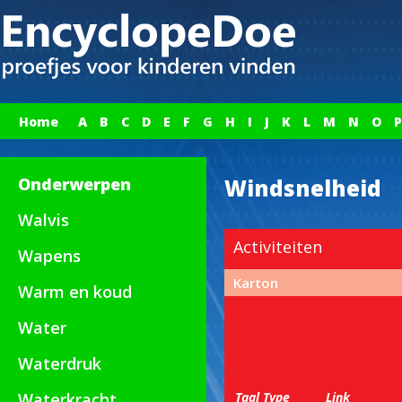
Home
A
B
C
D
E
F
G
H
I
J
K
L
M
N
O
P
Onderwerpen
Windsnelheid
Walvis
Activiteiten
Wapens
Karton
Warm en koud
Water
Waterdruk
Waterkracht
Taal
Type
Link