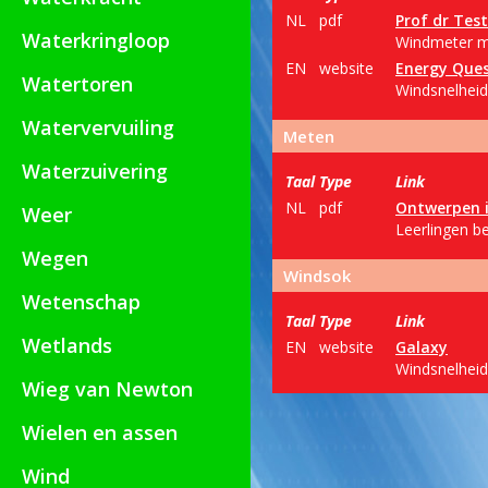
NL
pdf
Prof dr Tes
Waterkringloop
Windmeter ma
EN
website
Energy Que
Watertoren
Windsnelheid
Watervervuiling
Meten
Waterzuivering
Taal
Type
Link
NL
pdf
Ontwerpen i
Weer
Leerlingen b
Wegen
Windsok
Wetenschap
Taal
Type
Link
Wetlands
EN
website
Galaxy
Windsnelheid
Wieg van Newton
Wielen en assen
Wind