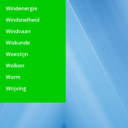
Windenergie
Windsnelheid
Windvaan
Wiskunde
Woestijn
Wolken
Worm
Wrijving