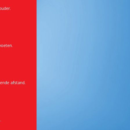
ouder.
voeten.
lende afstand.
.