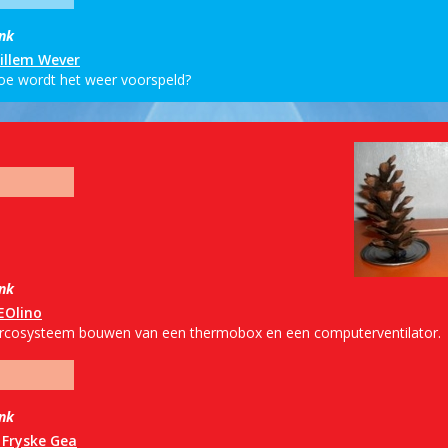
ink
illem Wever
oe wordt het weer voorspeld?
ink
EOlino
ircosysteem bouwen van een thermobox en een computerventilator.
ink
t Fryske Gea