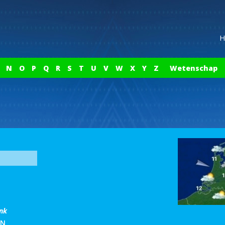
H
N
O
P
Q
R
S
T
U
V
W
X
Y
Z
Wetenschap
ink
VN