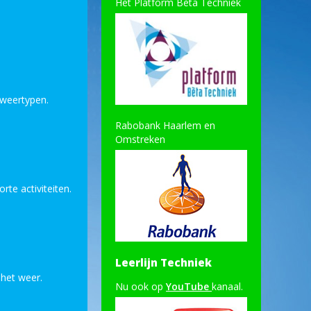
Het Platform Bèta Techniek
 weertypen.
Rabobank Haarlem en
Omstreken
te activiteiten.
Leerlijn Techniek
 het weer.
Nu ook op
YouTube
kanaal.