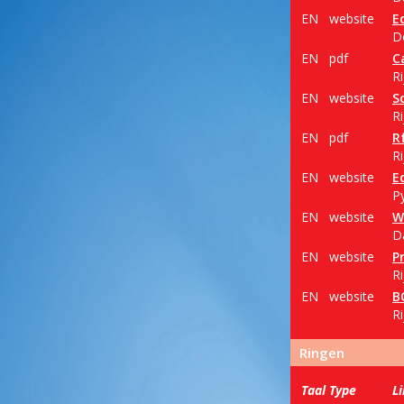
EN
website
E
D
EN
pdf
C
Ri
EN
website
S
Ri
EN
pdf
R
R
EN
website
E
Py
EN
website
W
Da
EN
website
P
Ri
EN
website
B
R
Ringen
Taal
Type
L