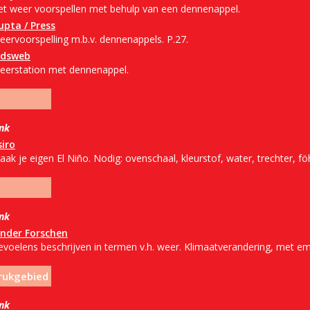
et weer voorspellen met behulp van een dennenappel.
upta / Press
eervoorspelling m.b.v. dennenappels. P.27.
idsweb
eerstation met dennenappel.
ink
siro
ak je eigen El Niño. Nodig: ovenschaal, kleurstof, water, trechter, fö
ink
inder Forschen
evoelens beschrijven in termen v.h. weer. Klimaatverandering, met 
rukgebied
ink