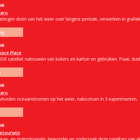
ink
sero
etingen doen van het weer over langere periode, verwerken in grafiek
ng
ink
pace Place
SR satelliet nabouwen van kokers en karton en gebruiken. Fraai, duidel
n
ink
sero
nvloeden oceaanstromen op het weer, nabootsen in 3 experimenten.
ink
atuurwijs
auw- en regendruppels: bewonder en onderzoek deze pareltjes van de