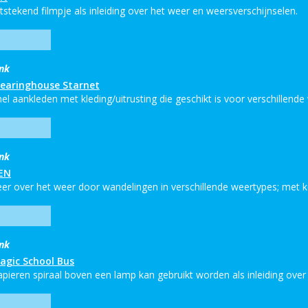
tstekend filmpje als inleiding over het weer en weersverschijnselen.
ink
learinghouse Starnet
el aankleden met kleding/uitrusting die geschikt is voor verschillende
ink
EN
er over het weer door wandelingen in verschillende weertypes; met kor
ink
agic School Bus
apieren spiraal boven een lamp kan gebruikt worden als inleiding over