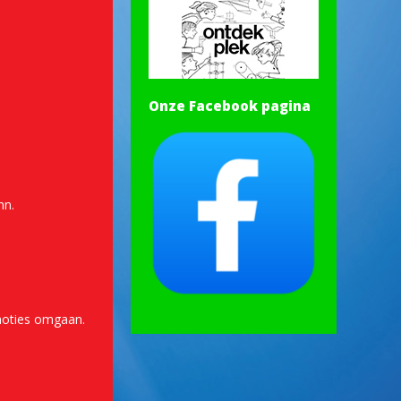
Onze Facebook pagina
hn.
emoties omgaan.