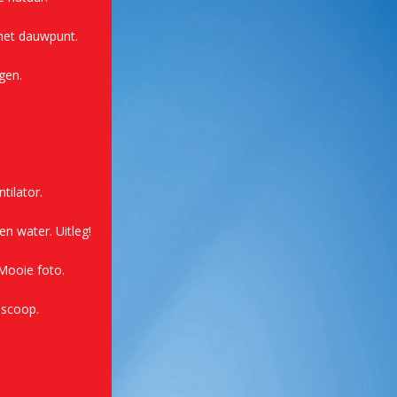
het dauwpunt.
gen.
tilator.
en water. Uitleg!
 Mooie foto.
oscoop.