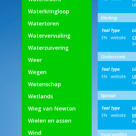
Ui
Waterkringloop
Kleding
Watertoren
Taal
Type
L
Watervervuiling
EN
website
C
Sn
Waterzuivering
Onderzoek
Weer
Taal
Type
L
Wegen
EN
website
U
Le
Wetenschap
Spiraal
Wetlands
Wieg van Newton
Taal
Type
L
EN
website
M
Wielen en assen
P
Wind
Voorspellen