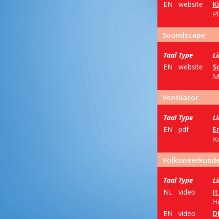
EN
website
K
P
Soundscape
Taal
Type
L
EN
website
S
M
Ventilator
Taal
Type
L
EN
pdf
E
Ko
Volksweerkund
Taal
Type
L
NL
video
I
H
EN
video
D