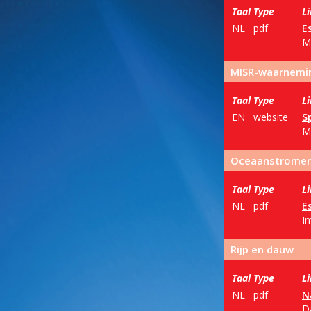
Taal
Type
L
NL
pdf
E
M
MISR-waarnemi
Taal
Type
L
EN
website
S
MI
Oceaanstrome
Taal
Type
L
NL
pdf
E
I
Rijp en dauw
Taal
Type
L
NL
pdf
N
D