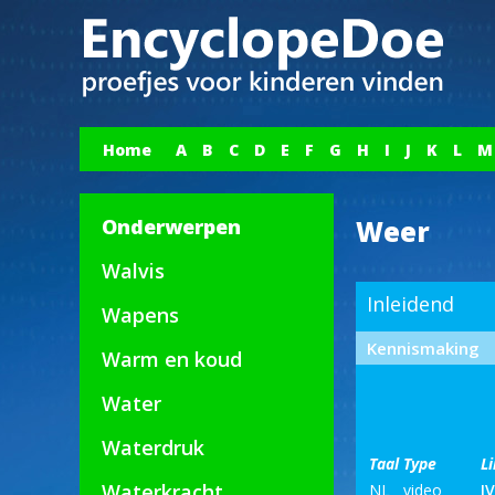
Home
A
B
C
D
E
F
G
H
I
J
K
L
M
Onderwerpen
Weer
Walvis
Inleidend
Wapens
Kennismaking
Warm en koud
Water
Waterdruk
Taal
Type
L
Waterkracht
NL
video
I