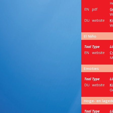
H
EN
pdf
G
W
DU
website
K
W
El Niño
Taal
Type
L
EN
website
C
Ma
Emoties
Taal
Type
L
DU
website
K
G
Hoge- en laged
Taal
Type
L