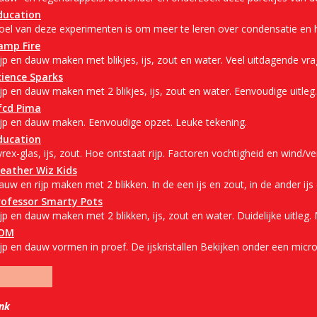
ducation
oel van deze experimenten is om meer te leren over condensatie en 
amp Fire
jp en dauw maken met blikjes, ijs, zout en water. Veel uitdagende vra
cience Sparks
jp en dauw maken met 2 blikjes, ijs, zout en water. Eenvoudige uitleg.
fcd Pima
ijp en dauw maken. Eenvoudige opzet. Leuke tekening.
ducation
rex-glas, ijs, zout. Hoe ontstaat rijp. Factoren vochtigheid en wind/ven
eather Wiz Kids
uw en rijp maken met 2 blikken. In de een ijs en zout, in de ander ijs 
rofessor Smarty Pots
jp en dauw maken met 2 blikken, ijs, zout en water. Duidelijke uitleg.
OM
ijp en dauw vormen in proef. De ijskristallen Bekijken onder een micr
ink