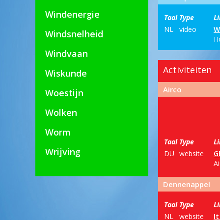
Windenergie
Taal
Type
L
NL
video
W
Windsnelheid
H
Windvaan
Activiteiten
Wiskunde
Airco
Woestijn
Wolken
Worm
Taal
Type
L
Wrijving
DU
website
G
A
Dennenappel
Taal
Type
L
NL
website
I