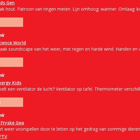
ids Gen
lak hout. Patroon van ringen meten. Lijn omhoog: warmer. Omlaag: k
ink
cience World
aak soundscape van het weer, met regen en harde wind. Handen en 
ink
nergy Kids
elt een ventilator de lucht? Ventilator op tafel. Thermometer verschil
e
ink
t Fryske Gea
et weer voorspellen door te letten op het gedrag van sommige dieren
FTV