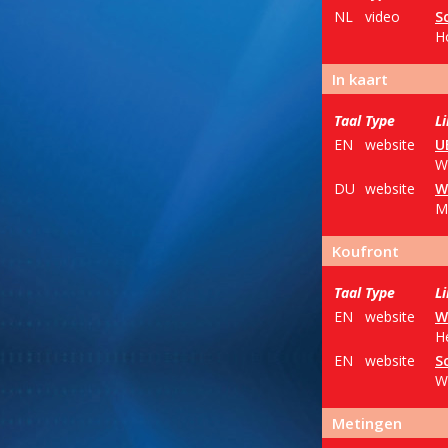
NL
video
S
H
In kaart
Taal
Type
L
EN
website
U
W
DU
website
W
M
Koufront
Taal
Type
L
EN
website
W
H
EN
website
S
W
Metingen