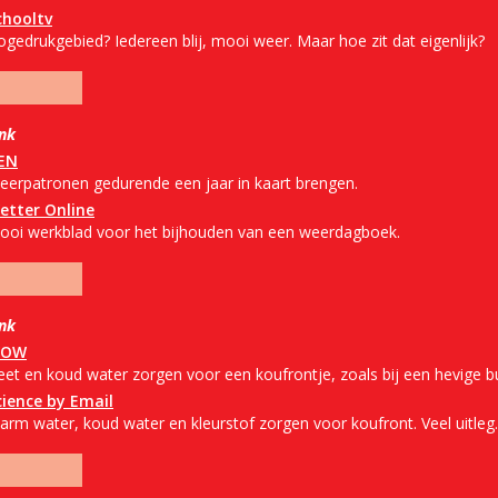
chooltv
ogedrukgebied? Iedereen blij, mooi weer. Maar hoe zit dat eigenlijk?
ink
EN
eerpatronen gedurende een jaar in kaart brengen.
etter Online
ooi werkblad voor het bijhouden van een weerdagboek.
ink
OW
eet en koud water zorgen voor een koufrontje, zoals bij een hevige bu
cience by Email
arm water, koud water en kleurstof zorgen voor koufront. Veel uitleg.