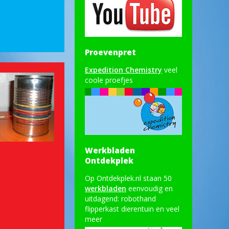
Proevenpret
Expedition Chemistry
veel
coole proefjes
Werkbladen
Ontdekplek
Op Ontdekplek.nl staan 50
werkbladen
eenvoudig en
uitdagend: robothand
flipperkast dierentuin en veel
meer