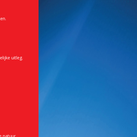
en.
ijke uitleg.
 natuur.