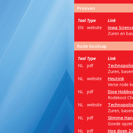
Proeven
Taal
Type
Link
EN
website
Iowa Science
Zuren en bas
Rode koolsap
Taal
Type
Link
NL
pdf
Technopolis
Zuren, basen 
NL
website
Heutink
Verse rode ko
NL
pdf
Djoe Hobby
Rodekool Che
NL
website
Technopolis
Zuren, basen
NL
pdf
Slimme Han
Goede opzet.
NL
pdf
Hoe doen Z