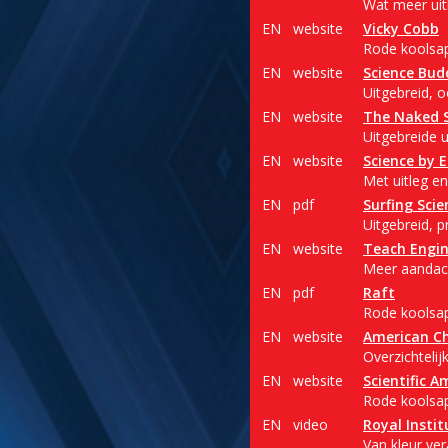
Wat meer uitl
EN
website
Vicky Cobb
Rode koolsap
EN
website
Science Bud
Uitgebreid, 
EN
website
The Naked S
Uitgebreide 
EN
website
Science by 
Met uitleg e
EN
pdf
Surfing Scie
Uitgebreid, p
EN
website
Teach Engin
Meer aandach
EN
pdf
Raft
Rode koolsap
EN
website
American Ch
Overzichtelij
EN
website
Scientific A
Rode koolsap 
EN
video
Royal Instit
Van kleur ver