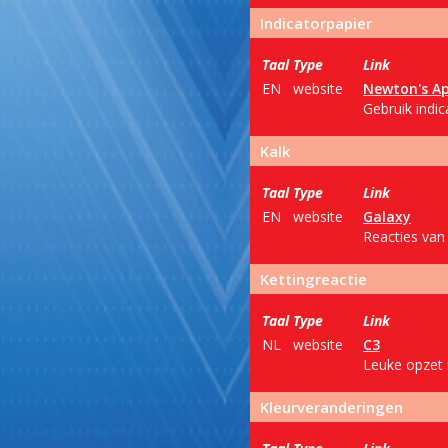
Indicatorpapier
Taal
Type
Link
EN
website
Newton's Ap
Gebruik indi
Kalk
Taal
Type
Link
EN
website
Galaxy
Reacties van 
Kettingreactie
Taal
Type
Link
NL
website
C3
Leuke opzet m
Kleurveranderingen