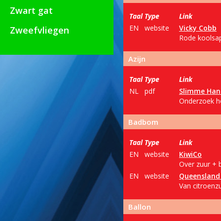
Zwart gat
Taal
Type
Link
EN
website
Vicky Cobb
Zweefvliegen
Rode koolsap
Azijn
Taal
Type
Link
NL
pdf
Slimme Han
Onderzoek ho
Badbom
Taal
Type
Link
EN
website
KiwiCo
Over zuur + 
EN
website
Queensland 
Van citroenz
Ballon