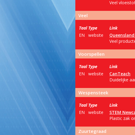
Veel vloeist
Veel
Taal
Type
Link
EN
website
Queensland 
Veel product
Voorspellen
Taal
Type
Link
EN
website
CanTeach
Duidelijke aa
Wespensteek
Taal
Type
Link
EN
website
STEM Newca
Plastic zak o
Zuurtegraad