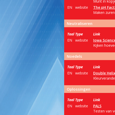
Munt in kopj
EN
website
The pH Fact
Maken zuren
Neutraliseren
Taal
Type
Link
EN
website
Iowa Science
Kijken hoevee
Noedels
Taal
Type
Link
EN
website
Double Heli
Kleurverande
Oplossingen
Taal
Type
Link
EN
website
PALS
Testen van v