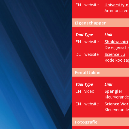
EN
website
University 
Ammonia en 
Eigenschappen
Taal
Type
Link
EN
website
Shakhashiri
De eigenscha
DU
website
Science Lu
Rode koolsap
Fenolftaline
Taal
Type
Link
EN
video
Spangler
Kleurverande
EN
website
Science Wor
Kleurverande
Fotografie