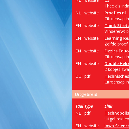
NL
website
C3
Thee als ind
NL
website
Proefjes.nl
Citroensap in
EN
website
Think Stret
Vlindererwt 
EN
website
Learning Re
Zelfde proef 
EN
website
Fizzics Educ
Citroensap i
EN
website
Double Heli
2 kopjes zwar
DU
pdf
Technische
Citroensap in
Uitgebreid
Taal
Type
Link
NL
pdf
Technopolis
Uitgebreid e
EN
website
Iowa Science