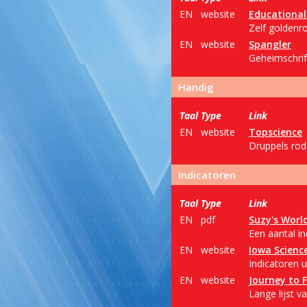
EN
website
Educational
Zelf goldenr
EN
website
Spangler
Geheimschrif
Handig
Taal
Type
Link
EN
website
Topscience
Druppels rod
Indicatoren
Taal
Type
Link
EN
pdf
Suzy's Worl
Een aantal in
EN
website
Iowa Science
Indicatoren u
EN
website
Journey to 
Lange lijst v