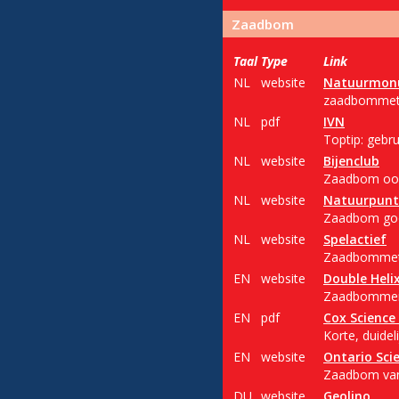
Zaadbom
Taal
Type
Link
NL
website
Natuurmon
zaadbommetje
NL
pdf
IVN
Toptip: gebru
NL
website
Bijenclub
Zaadbom ook 
NL
website
Natuurpunt
Zaadbom gooi
NL
website
Spelactief
Zaadbommetje
EN
website
Double Heli
Zaadbommen: 
EN
pdf
Cox Science
Korte, duide
EN
website
Ontario Sci
Zaadbom van 
DU
website
Geolino