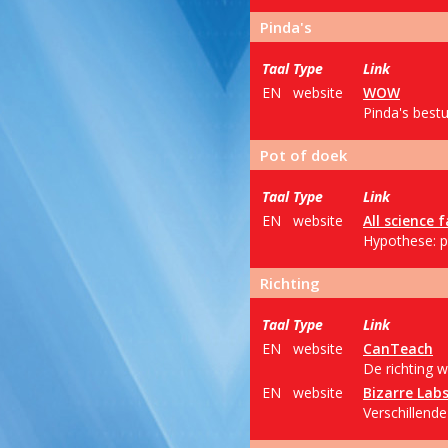
Pinda's
Taal
Type
Link
EN
website
WOW
Pinda's best
Pot of doek
Taal
Type
Link
EN
website
All science f
Hypothese: p
Richting
Taal
Type
Link
EN
website
CanTeach
De richting 
EN
website
Bizarre Lab
Verschillende