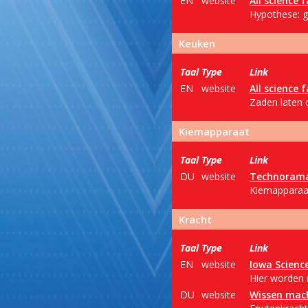
EN
website
All science f
Hypothese: g
Keuken
Taal
Type
Link
EN
website
All science f
Zaden laten o
Kiemapparaat
Taal
Type
Link
DU
website
Technoram
Kiemapparaat
Kracht
Taal
Type
Link
EN
website
Iowa Science
Hier worden 
DU
website
Wissen mac