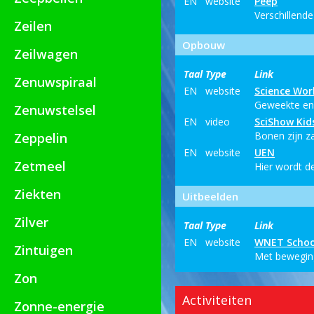
EN
website
Peep
Verschillende
Zeilen
Opbouw
Zeilwagen
Taal
Type
Link
Zenuwspiraal
EN
website
Science Wor
Geweekte en 
Zenuwstelsel
EN
video
SciShow Kid
Bonen zijn za
Zeppelin
EN
website
UEN
Zetmeel
Hier wordt d
Ziekten
Uitbeelden
Zilver
Taal
Type
Link
EN
website
WNET Schoo
Zintuigen
Met beweging
Zon
Activiteiten
Zonne-energie