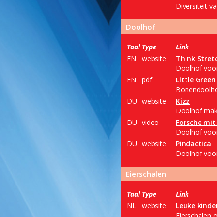
Diversiteit 
Doolhof
Taal
Type
Link
EN
website
Think Stret
Doolhof voor
EN
pdf
Little Gree
Bonendoolhof
DU
website
Kizz
Doolhof mak
DU
video
Forsche mit
Doolhof voor
DU
website
Pindactica
Doolhof voor 
Eierschalen
Taal
Type
Link
NL
website
Leuke kinder
Eierschalen o