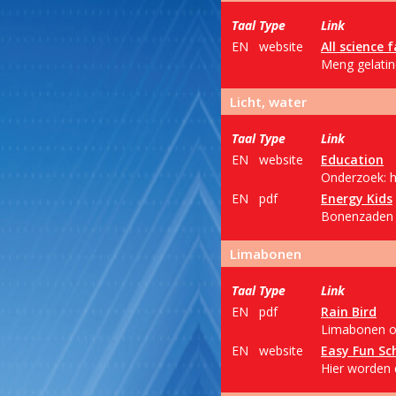
Taal
Type
Link
EN
website
All science f
Meng gelatine
Licht, water
Taal
Type
Link
EN
website
Education
Onderzoek: he
EN
pdf
Energy Kids
Bonenzaden in
Limabonen
Taal
Type
Link
EN
pdf
Rain Bird
Limabonen on
EN
website
Easy Fun Sc
Hier worden 