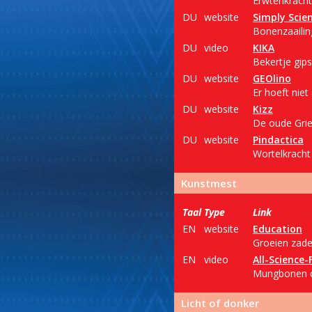
Erwtenkracht.
DU
website
Simply Scie
Bonenzaailin
DU
video
KIKA
Bekertje gips
DU
website
GEOlino
Er hoeft niet
DU
website
Kizz
De oude Grie
DU
website
Pindactica
Wortelkracht
Kunstmest
Taal
Type
Link
EN
website
Education
Groeien zade
EN
video
All-Science-
Mungbonen on
Licht of donker