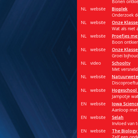
Bonen ontkie
NL
website
Bioplek
Onderzoek de
NL
website
Onze Klasse
Wat als niet 
NL
website
Proefjes me
Boon ontkiem
NL
website
Onze Klasse
Groei bijhou
NL
video
Schooltv
Met versneld
NL
website
Natuurwete
Discoproeftui
NL
website
Hogeschool
Jampotje wat
EN
website
Iowa Science
Aanloop met
EN
website
Selah
Invloed van
EN
website
The Biology
Zelf een ond