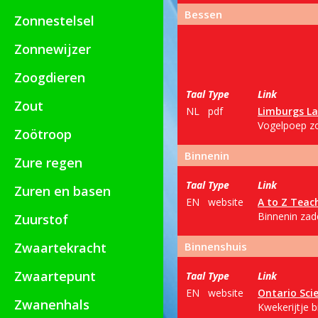
Bessen
Zonnestelsel
Zonnewijzer
Zoogdieren
Taal
Type
Link
Zout
NL
pdf
Limburgs L
Vogelpoep zo
Zoötroop
Binnenin
Zure regen
Taal
Type
Link
Zuren en basen
EN
website
A to Z Teach
Binnenin zade
Zuurstof
Zwaartekracht
Binnenshuis
Zwaartepunt
Taal
Type
Link
EN
website
Ontario Sci
Zwanenhals
Kwekerijtje b