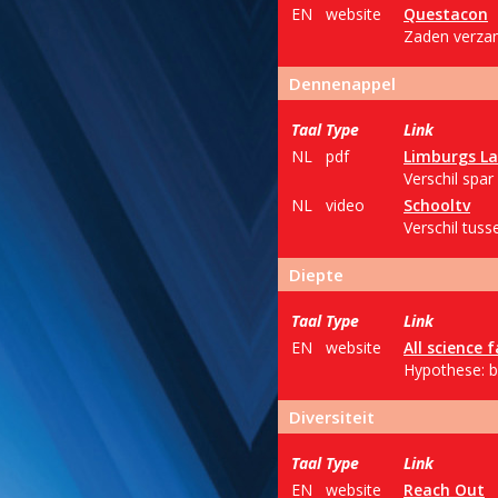
EN
website
Questacon
Zaden verzam
Dennenappel
Taal
Type
Link
NL
pdf
Limburgs L
Verschil spa
NL
video
Schooltv
Verschil tuss
Diepte
Taal
Type
Link
EN
website
All science f
Hypothese: b
Diversiteit
Taal
Type
Link
EN
website
Reach Out