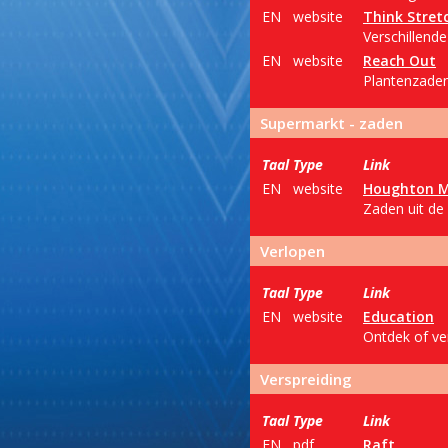
EN
website
Think Stret
Verschillend
EN
website
Reach Out
Plantenzaden
Supermarkt - zaden
Taal
Type
Link
EN
website
Houghton Mi
Zaden uit de
Verlopen
Taal
Type
Link
EN
website
Education
Ontdek of ve
Verspreiding
Taal
Type
Link
EN
pdf
Raft