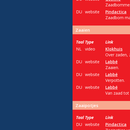
Zaadbommen m
DU
website
Pindactica
Zaadbom make
Zaaien
Taal
Type
Link
NL
video
Klokhuis
Over zaden, 
DU
website
Labbé
Zaaien.
DU
website
Labbé
Verpotten.
DU
website
Labbé
Van zaad tot 
Zaaipotjes
Taal
Type
Link
DU
website
Pindactica