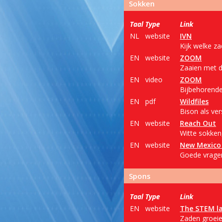
Sokken
Taal
Type
Link
NL
website
IVN
Kijk welke za
EN
website
ZOOM
Zaaien met d
EN
video
ZOOM
Bijbehorende
EN
pdf
Wildfiles
Bison als ver
EN
website
Reach Out
Witte sokken,
EN
website
New Mexico 
Goede vrage
Spons
Taal
Type
Link
EN
website
The STEM l
Zaden groeien