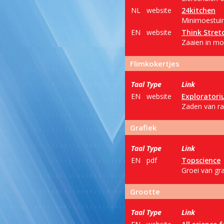
NL
website
24kitchen
Minimoestuin 
EN
website
Think Stret
Zaaien in moo
Flimkokertjes
Taal
Type
Link
EN
website
Explorator
Zaden van ra
Grafiek
Taal
Type
Link
EN
pdf
Topscience
Groei van gr
Grootte
Taal
Type
Link