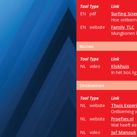
Taal
Type
Link
EN
pdf
Surfing Scie
Hoe ontkieme
EN
website
Family TLC
Mungbonen la
Noten
Taal
Type
Link
NL
video
Klokhuis
In het bos li
Ontkiemen
Taal
Type
Link
NL
website
Thuis Expe
Ontkieming v
NL
website
Proefjes.nl
Wat heeft een
NL
video
Juf Manouk