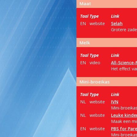
Maat
Taal
Type
Link
EN
website
Selah
Grotere zade
Melk
Taal
Type
Link
EN
video
All-Science-
Het effect va
Mini-broeikas
Taal
Type
Link
NL
website
IVN
Mini-broeika
NL
website
Leuke kinder
Maak een mini
EN
website
PBS for Par
Mini-broeikas