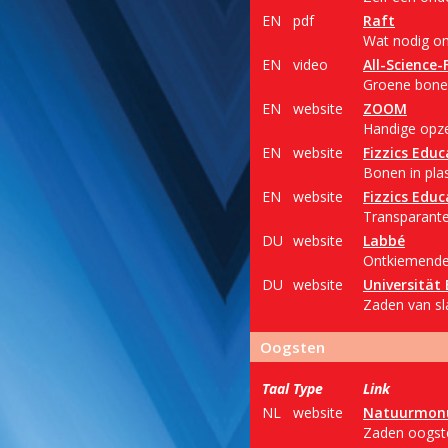
EN
pdf
Raft
Wat nodig om
EN
video
All-Science-
Groene bonen
EN
website
ZOOM
Handige opze
EN
website
Fizzics Educ
Bonen in plas
EN
website
Fizzics Educ
Transparante
DU
website
Labbé
Ontkiemende 
DU
website
Universität 
Zaden van sla
Oogsten
Taal
Type
Link
NL
website
Natuurmon
Zaden oogste