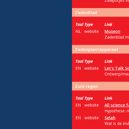
Zaaipotjes va
Zadenblad
Taal
Type
Link
NL
website
Museon
Zadenblad m
Zadenplantapparaat
Taal
Type
Link
EN
website
Let's Talk S
Ontwerp/maak
Zure regen
Taal
Type
Link
EN
website
All science f
Hypothese: m
EN
website
Selah
Wat is de in