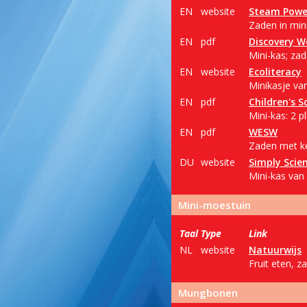
EN
website
Steam Powe
Zaden in min
EN
pdf
Discovery W
Mini-kas; zad
EN
website
Ecoliteracy
Minikasje van
EN
pdf
Children's S
Mini-kas: 2 p
EN
pdf
WESW
Zaden met ke
DU
website
Simply Scie
Mini-kas van
Mini-moestuin
Taal
Type
Link
NL
website
Natuurwijs
Fruit eten, 
Mungbonen