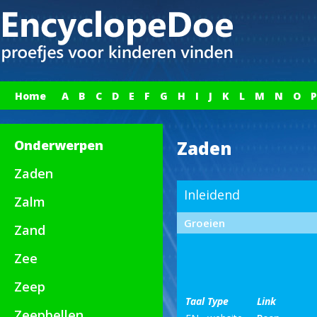
Home
A
B
C
D
E
F
G
H
I
J
K
L
M
N
O
P
Onderwerpen
Zaden
Zaden
Inleidend
Zalm
Groeien
Zand
Zee
Zeep
Taal
Type
Link
Zeepbellen