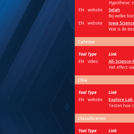
Hypothese: z
EN
website
Selah
Bij welke bo
EN
website
Iowa Science
Wat is de be
Cafeïne
Taal
Type
Link
EN
video
All-Science-
Het effect va
Chia
Taal
Type
Link
EN
website
Explore Lab
Testen hoe c
Classificeren
Taal
Type
Link