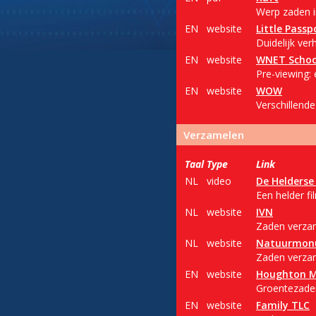
Werp zaden in
EN
website
Little Passp
Duidelijk ve
EN
website
WNET Schoo
Pre-viewing: 
EN
website
WOW
Verschillende
Verzamelen
Taal
Type
Link
NL
video
De Helderse 
Een helder f
NL
website
IVN
Zaden verzame
NL
website
Natuurmon
Zaden verzam
EN
website
Houghton Mi
Groentezaden
EN
website
Family TLC