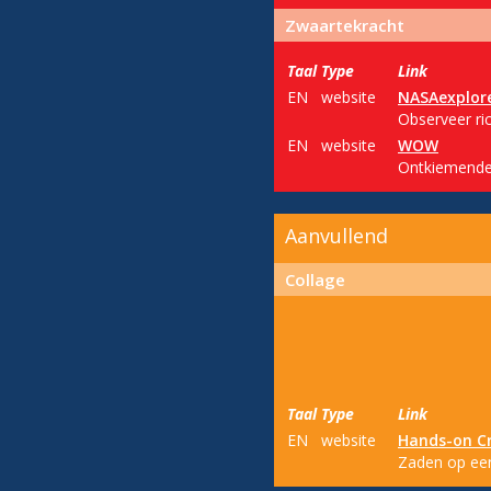
Zwaartekracht
Taal
Type
Link
EN
website
NASAexplor
Observeer ri
EN
website
WOW
Ontkiemende
Aanvullend
Collage
Taal
Type
Link
EN
website
Hands-on Cr
Zaden op een