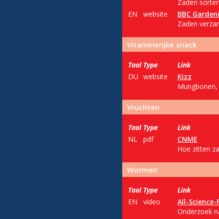
Zaden sorter
EN
website
BBC Gardeni
Zaden verzam
Vitaminerijke snack
Taal
Type
Link
DU
website
Kizz
Mungbonen, k
Vruchten
Taal
Type
Link
NL
pdf
CNME
Hoe zitten z
Wormen
Taal
Type
Link
EN
video
All-Science-
Onderzoek na