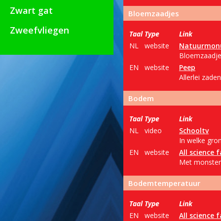
Zwart gat
Bloemzaadjes
Zweefvliegen
Taal
Type
Link
NL
website
Natuurmon
Bloemzaadjes
EN
website
Peep
Allerlei zade
Bodem
Taal
Type
Link
NL
video
Schooltv
In welke gro
EN
website
All science f
Met monsters
Bodemtemperatuur
Taal
Type
Link
EN
website
All science f