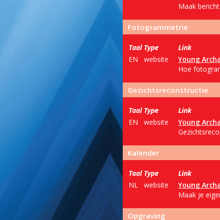
Maak bericht 
Fotogrammetrie
Taal
Type
Link
EN
website
Young Archa
Hoe fotogram
Gezichtsreconstructie
Taal
Type
Link
EN
website
Young Archa
Gezichtsrecons
Kalender
Taal
Type
Link
NL
website
Young Archa
Maak je eige
Opgraving