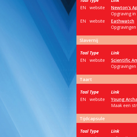
Taal
Type
Link
EN
website
Newton's Ap
Opgraving in
EN
website
Eathwatch
Opgravingen 
Slavernij
Taal
Type
Link
EN
website
Scientific A
Opgravingen 
Taart
Taal
Type
Link
EN
website
Young Archa
Maak een str
Tijdcapsule
Taal
Type
Link