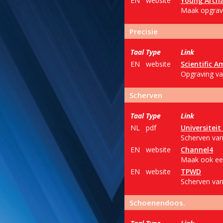
EN
website
Young Archa
Maak opgravi
Precisie
Taal
Type
Link
EN
website
Scientific A
Opgraving va
Scherven
Taal
Type
Link
NL
pdf
Universitei
Scherven van 
EN
website
Channel4
Maak ook een
EN
website
TPWD
Scherven van
Schoenendoos.