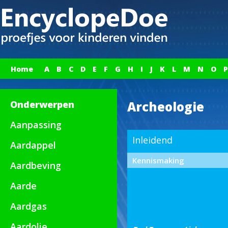
Home
A
B
C
D
E
F
G
H
I
J
K
L
M
N
O
P
Onderwerpen
Archeologie
Aanpassing
Inleidend
Aardappel
Kennismaking
Aardbeving
Aarde
Aardgas
Aardolie