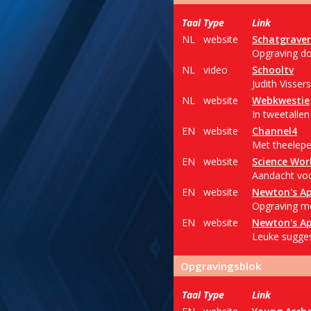
Taal
Type
Link
NL
website
Schatgraver
Opgraving do
NL
video
Schooltv
Judith Vissers
NL
website
Webkwestie
In tweetalle
EN
website
Channel4
Met theelepe
EN
website
Science Wor
Aandacht voo
EN
website
Newton's Ap
Opgraving m
EN
website
Newton's Ap
Leuke suggest
Opgravingsblok
Taal
Type
Link