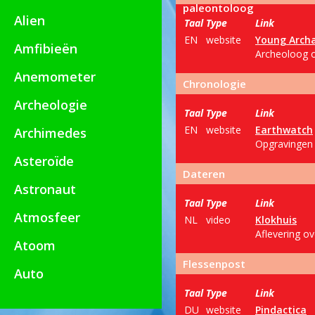
paleontoloog
Alien
Taal
Type
Link
EN
website
Young Archa
Amfibieën
Archeoloog of
Anemometer
Chronologie
Archeologie
Taal
Type
Link
EN
website
Earthwatch
Archimedes
Opgravingen 
Asteroïde
Dateren
Astronaut
Taal
Type
Link
Atmosfeer
NL
video
Klokhuis
Aflevering ov
Atoom
Flessenpost
Auto
Taal
Type
Link
DU
website
Pindactica