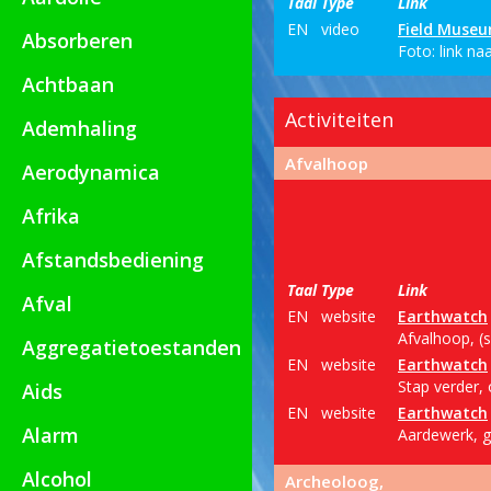
Taal
Type
Link
EN
video
Field Muse
Absorberen
Foto: link na
Achtbaan
Activiteiten
Ademhaling
Afvalhoop
Aerodynamica
Afrika
Afstandsbediening
Taal
Type
Link
Afval
EN
website
Earthwatch
Afvalhoop, (s
Aggregatietoestanden
EN
website
Earthwatch
Stap verder, 
Aids
EN
website
Earthwatch
Alarm
Aardewerk, g
Alcohol
Archeoloog,