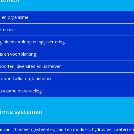
an en organisme
t en dier
g, bloedsomloop en spijsvertering
us en voortplanting
soorten, diversiteit en uitsterven
m, voedselketen, landbouw
 duurzame ontwikkeling
uimte systemen
uur van lithosfeer (gesteenten, zand en modder), hydrosfeer (water) e