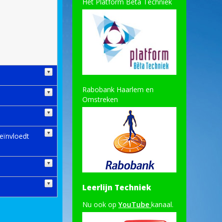
Het Platform Bèta Techniek
Rabobank Haarlem en
Omstreken
eïnvloedt
Leerlijn Techniek
Nu ook op
YouTube
kanaal.