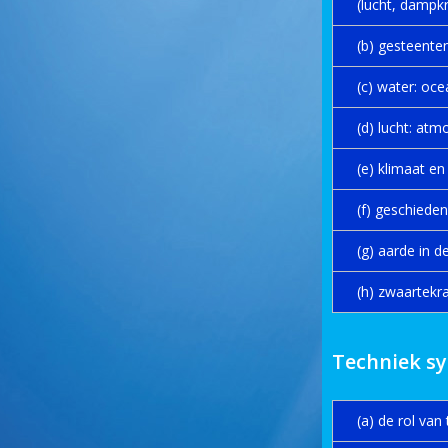
(lucht, dampkr
(b) gesteente
(c) water: oce
(d) lucht: atm
(e) klimaat e
(f) geschieden
(g) aarde in 
(h) zwaartekr
Techniek s
(a) de rol van