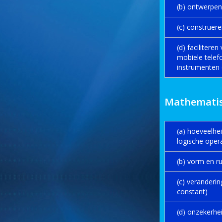
(b) ontwerpen:
(c) construer
(d) facilitere
mobiele telef
instrumenten 
Mathematis
(a) hoeveelhei
logische oper
(b) vorm en ru
(c) veranderin
constant)
(d) onzekerhe