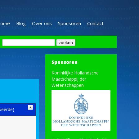
ome
Blog
Over ons
Sponsoren
Contact
Sponsoren
g
Koninklijke Hollandsche
Maatschappij der
Wetenschappen
ueerde)