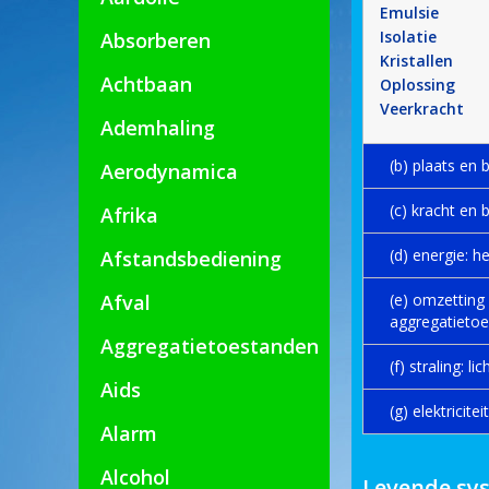
Emulsie
Isolatie
Absorberen
Kristallen
Achtbaan
Oplossing
Veerkracht
Ademhaling
(b) plaats en 
Aerodynamica
(c) kracht en
Afrika
(d) energie: 
Afstandsbediening
Afval
(e) omzetting
aggregatieto
Aggregatietoestanden
(f) straling: l
Aids
(g) elektricit
Alarm
Alcohol
Levende sy