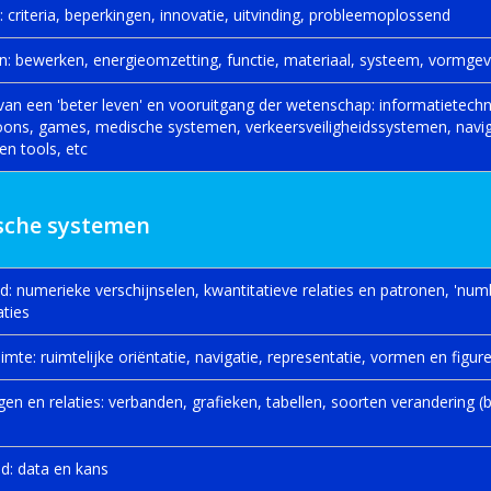
 criteria, beperkingen, innovatie, uitvinding, probleemoplossend
en: bewerken, energieomzetting, functie, materiaal, systeem, vormgev
n van een 'beter leven' en vooruitgang der wetenschap: informatietech
oons, games, medische systemen, verkeersveiligheidssystemen, navig
en tools, etc
che systemen
d: numerieke verschijnselen, kwantitatieve relaties en patronen, 'num
aties
imte: ruimtelijke oriëntatie, navigatie, representatie, vormen en figur
gen en relaties: verbanden, grafieken, tabellen, soorten verandering (b.v
id: data en kans