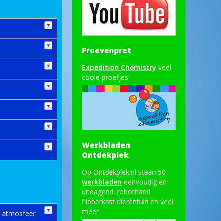
Proevenpret
Expedition Chemistry
veel
coole proefjes
Werkbladen
Ontdekplek
Op Ontdekplek.nl staan 50
werkbladen
eenvoudig en
uitdagend: robothand
flipperkast dierentuin en veel
meer
n atmosfeer