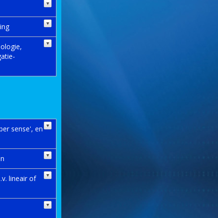
ing
nologie,
atie-
ber sense', en
en
. lineair of