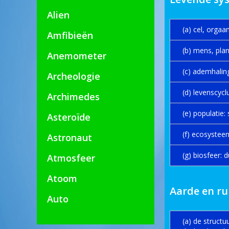
Alien
(a) cel, orga
Amfibieën
(b) mens, plan
Anemometer
(c) ademhalin
Archeologie
(d) levenscycl
Archimedes
(e) populatie: 
Asteroïde
(f) ecosystee
Astronaut
(g) biosfeer:
Atmosfeer
Atoom
Aarde en r
Auto
(a) de struct