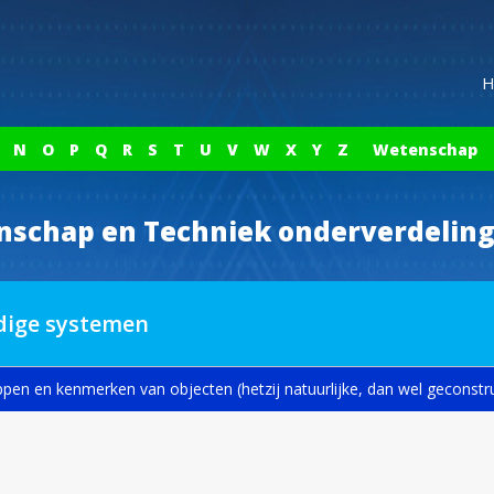
H
N
O
P
Q
R
S
T
U
V
W
X
Y
Z
Wetenschap
nschap en Techniek onderverdelin
ige systemen
ppen en kenmerken van objecten (hetzij natuurlijke, dan wel geconstr