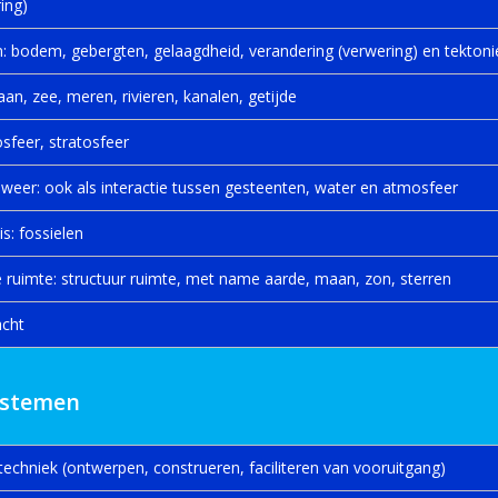
ing)
n: bodem, gebergten, gelaagdheid, verandering (verwering) en tektoni
aan, zee, meren, rivieren, kanalen, getijde
osfeer, stratosfeer
n weer: ook als interactie tussen gesteenten, water en atmosfeer
is: fossielen
de ruimte: structuur ruimte, met name aarde, maan, zon, sterren
acht
ystemen
 techniek (ontwerpen, construeren, faciliteren van vooruitgang)