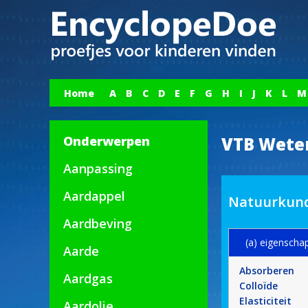
Home
A
B
C
D
E
F
G
H
I
J
K
L
M
Onderwerpen
VTB Wete
Aanpassing
Aardappel
Natuurkund
Aardbeving
(a) eigenscha
Aarde
Absorberen
Aardgas
Colloïde
Elasticiteit
Aardolie