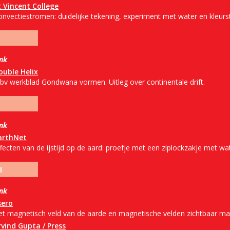
t Vincent College
onvectiestromen: duidelijke tekening, experiment met water en kleurs
ink
ouble Helix
bv werkblad Gondwana vormen. Uitleg over continentale drift.
ink
arthNet
fecten van de ijstijd op de aard: proefje met een ziplockzakje met wat
d
ink
sero
et magnetisch veld van de aarde en magnetische velden zichtbaar ma
rvind Gupta / Press