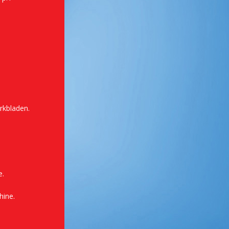
erkbladen.
e.
hine.