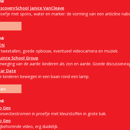
ink
iscoverySchool Janice VanCleave
roefje met spons, water en marker: de vorming van een anticline nab
ink
EN
n tweetallen, goede opbouw, eventueel videocamera en muziek.
uinte School Group
eweging van de aarde: kinderen als zon en aarde. Goede discussievra
tar Date
e kinderen bewegen in een baan rond een lamp.
men
ink
o Geo
onvectiestromen in proefje met kleurstoffen in grote bak.
o Geo
jbehorende video, erg duidelijk.