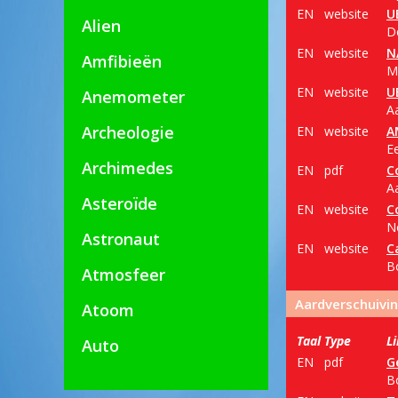
EN
website
U
Alien
De
EN
website
N
Amfibieën
M
EN
website
U
Anemometer
Aa
Archeologie
EN
website
A
Ee
Archimedes
EN
pdf
C
A
Asteroïde
EN
website
C
N
Astronaut
EN
website
C
B
Atmosfeer
Aardverschuivi
Atoom
Taal
Type
L
Auto
EN
pdf
G
B