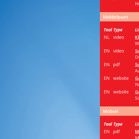
H
Middelpunt
Taal
Type
L
NL
video
K
W
EN
video
S
D
EN
pdf
S
A
EN
website
G
N
EN
website
G
S
Mobiel
Taal
Type
L
EN
pdf
M
Mo