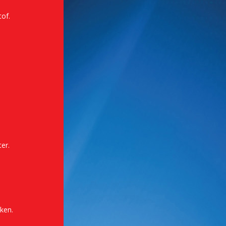
tof.
er.
ken.