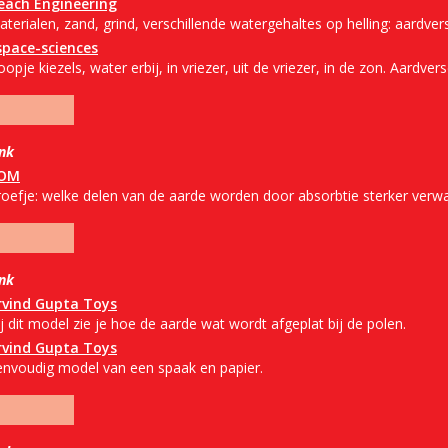
each Engineering
terialen, zand, grind, verschillende watergehaltes op helling: aardver
space-sciences
opje kiezels, water erbij, in vriezer, uit de vriezer, in de zon. Aardvers
ink
OM
roefje: welke delen van de aarde worden door absorbtie sterker verw
ink
rvind Gupta Toys
j dit model zie je hoe de aarde wat wordt afgeplat bij de polen.
rvind Gupta Toys
envoudig model van een spaak en papier.