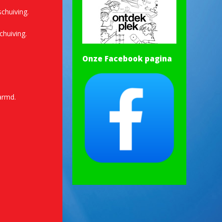
schuiving.
chuiving.
Onze Facebook pagina
armd.