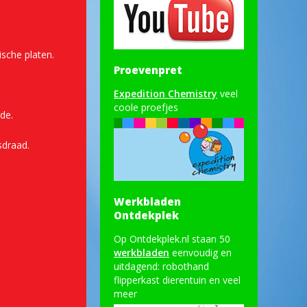
sche platen.
Proevenpret
Expedition Chemistry
veel
coole proefjes
de.
sdraad.
Werkbladen
Ontdekplek
Op Ontdekplek.nl staan 50
werkbladen
eenvoudig en
uitdagend: robothand
flipperkast dierentuin en veel
meer