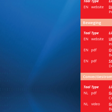
Taal
Type
L
EN
website
D
P
Beweging
Taal
Type
L
EN
website
U
I
EN
pdf
Q
B
EN
pdf
S
D
Convectiestro
Taal
Type
L
NL
pdf
G
C
NL
video
G
Bi