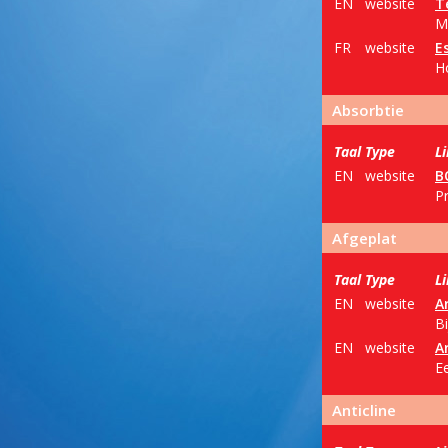
EN
website
T
Ma
FR
website
E
Ho
Absorbtie
Taal
Type
L
EN
website
B
P
Afgeplat
Taal
Type
L
EN
website
A
Bi
EN
website
A
E
Anticline