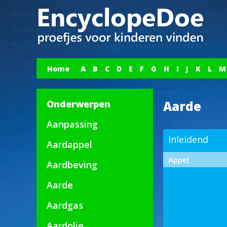
Home
A
B
C
D
E
F
G
H
I
J
K
L
M
Onderwerpen
Aarde
Aanpassing
Inleidend
Aardappel
Appel
Aardbeving
Aarde
Aardgas
Aardolie