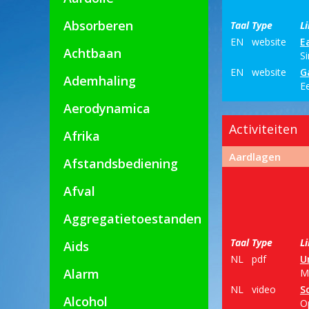
Absorberen
Taal
Type
L
EN
website
E
Achtbaan
S
EN
website
G
Ademhaling
E
Aerodynamica
Activiteiten
Afrika
Aardlagen
Afstandsbediening
Afval
Aggregatietoestanden
Taal
Type
L
Aids
NL
pdf
U
Alarm
M
NL
video
S
Alcohol
O