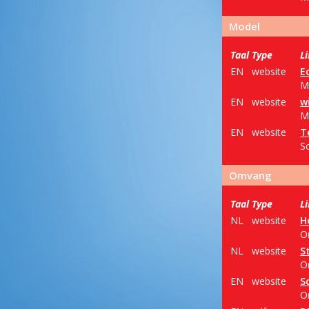
Model
Taal
Type
L
EN
website
E
M
EN
website
w
M
EN
website
T
Sc
Omvang
Taal
Type
L
NL
website
H
O
NL
website
S
O
EN
website
S
O