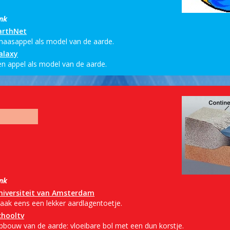
ink
arthNet
inaasappel als model van de aarde.
alaxy
en appel als model van de aarde.
ink
niversiteit van Amsterdam
aak eens een lekker aardlagentoetje.
chooltv
pbouw van de aarde: vloeibare bol met een dun korstje.