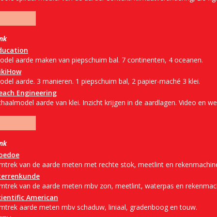
ink
ducation
odel aarde maken van piepschuim bal. 7 continenten, 4 oceanen.
ikiHow
odel aarde. 3 manieren. 1 piepschuim bal, 2 papier-maché 3 klei.
each Engineering
haalmodel aarde van klei. Inzicht krijgen in de aardlagen. Video en w
ink
oedoe
mtrek van de aarde meten met rechte stok, meetlint en rekenmachin
terrenkunde
mtrek van de aarde meten mbv zon, meetlint, waterpas en rekenmac
cientific American
mtrek aarde meten mbv schaduw, liniaal, gradenboog en touw.