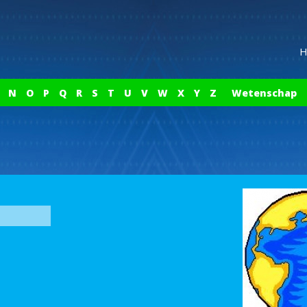
H
N
O
P
Q
R
S
T
U
V
W
X
Y
Z
Wetenschap