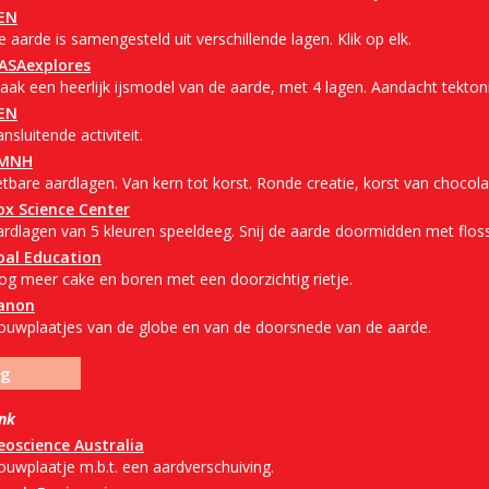
EN
 aarde is samengesteld uit verschillende lagen. Klik op elk.
ASAexplores
aak een heerlijk ijsmodel van de aarde, met 4 lagen. Aandacht tektoni
EN
nsluitende activiteit.
MNH
tbare aardlagen. Van kern tot korst. Ronde creatie, korst van chocola
ox Science Center
ardlagen van 5 kleuren speeldeeg. Snij de aarde doormidden met flos
oal Education
og meer cake en boren met een doorzichtig rietje.
anon
ouwplaatjes van de globe en van de doorsnede van de aarde.
ng
ink
eoscience Australia
ouwplaatje m.b.t. een aardverschuiving.