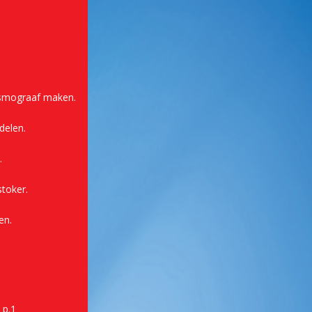
eismograaf maken.
delen.
.
toker.
en.
 p.1