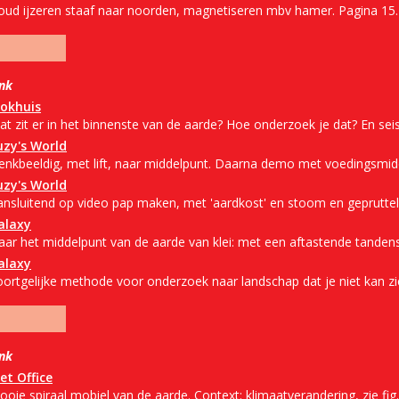
oud ijzeren staaf naar noorden, magnetiseren mbv hamer. Pagina 15.
ink
lokhuis
at zit er in het binnenste van de aarde? Hoe onderzoek je dat? En s
uzy's World
enkbeeldig, met lift, naar middelpunt. Daarna demo met voedingsmid
uzy's World
ansluitend op video pap maken, met 'aardkost' en stoom en gepruttel
alaxy
aar het middelpunt van de aarde van klei: met een aftastende tandens
alaxy
oortgelijke methode voor onderzoek naar landschap dat je niet kan zi
ink
et Office
oie spiraal mobiel van de aarde. Context: klimaatverandering, zie fig.