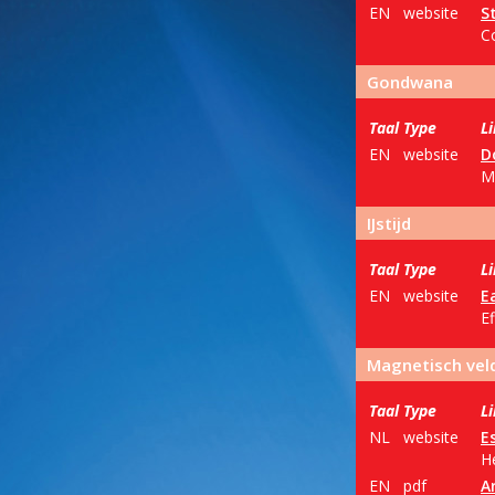
EN
website
S
C
Gondwana
Taal
Type
L
EN
website
D
M
IJstijd
Taal
Type
L
EN
website
E
Ef
Magnetisch vel
Taal
Type
L
NL
website
E
H
EN
pdf
A