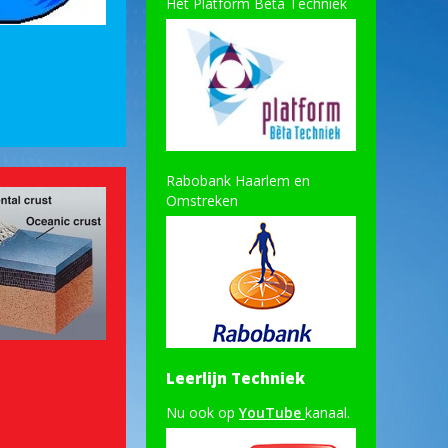
Het Platform Bèta Techniek
Rabobank Haarlem en
Omstreken
Leerlijn Techniek
Nu ook op
YouTube
kanaal.