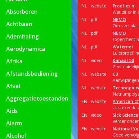
NL
website
Proefjes.nl
Absorberen
Wat zit er in
NL
pdf
NEMO
Achtbaan
Om veel plas
NL
pdf
NEMO
Ademhaling
Experiment m
NL
pdf
Waternet
Aerodynamica
Luierproef: h
Afrika
NL
video
Kanaal 50
Zeer duidelijk
Afstandsbediening
NL
website
C3
Aanwijzingen 
Afval
NL
website
Technopolis
Natriumpolya
Aggregatietoestanden
EN
website
American Ch
Uitstekende v
Aids
EN
video
Sick Science
Verder onder
Alarm
EN
website
National Yo
Alcohol
Goed vervolg