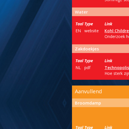
Water
Taal
Type
Link
EN
website
Kohl Childr
Onderzoek ho
Zakdoekjes
Taal
Type
Link
NL
pdf
Technopolis
Hoe sterk zij
Aanvullend
Broomdamp
Taal
Type
Link