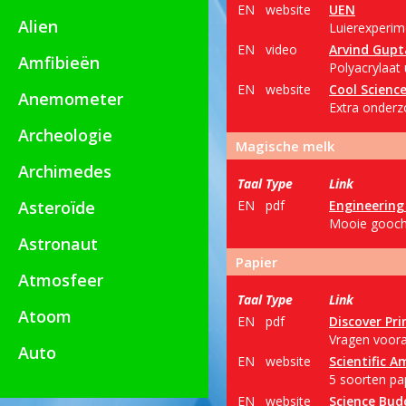
EN
website
UEN
Alien
Luierexperim
EN
video
Arvind Gupt
Amfibieën
Polyacrylaat 
EN
website
Cool Scienc
Anemometer
Extra onder
Archeologie
Magische melk
Archimedes
Taal
Type
Link
Asteroïde
EN
pdf
Engineering
Mooie gooche
Astronaut
Papier
Atmosfeer
Taal
Type
Link
Atoom
EN
pdf
Discover Pr
Vragen voora
Auto
EN
website
Scientific A
5 soorten pap
EN
website
Science Bud