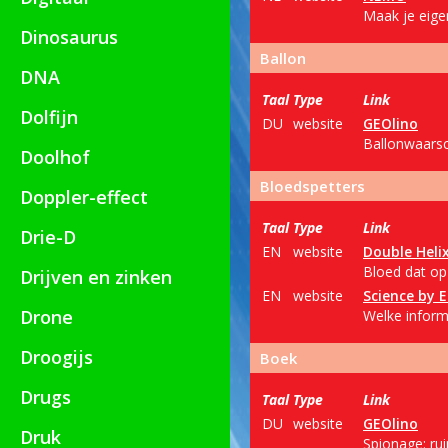
Maak je eigen
Dinosaurus
Ballon
DNA
Taal
Type
Link
Dolfijn
DU
website
GEOlino
Ballonwaarsc
Doolhof
Bloedspetters
Doppler-effect
Taal
Type
Link
Drie-D
EN
website
Double Heli
Bloed dat op 
Drijven en zinken
EN
website
Science by 
Drone
Welke informa
Droogijs
Boek
Drugs
Taal
Type
Link
DU
website
GEOlino
Druk
Spionage: ru