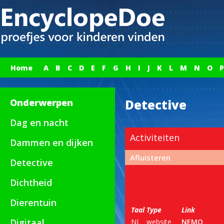
Home
A
B
C
D
E
F
G
H
I
J
K
L
M
N
O
P
Onderwerpen
Detective
Dag en nacht
Activiteiten
Dammen en dijken
Afluisteren
Detective
Dichtheid
Dierentuin
Taal
Type
Link
Digitaal
NL
website
NEMO