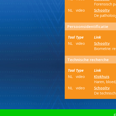
Forensisch p
NL
video
Schooltv
De patholoog
Persoonsidentificatie
Taal
Type
Link
NL
video
Schooltv
Biometrie: r
Technische recherche
Taal
Type
Link
NL
video
Klokhuis
Haren, bloed,
NL
video
Schooltv
De technisch
©