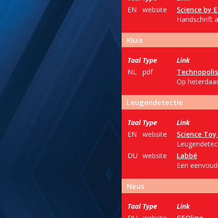
EN
website
Science by 
Handschrift 
Kluis
Taal
Type
Link
NL
pdf
Technopolis
Op heterdaad 
Leugendetectie
Taal
Type
Link
EN
website
Science Toy
Leugendetect
DU
website
Labbé
Een eenvoudi
Neus
Taal
Type
Link
DU
website
GEOlino