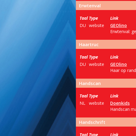
Erwtenval
Taal
Type
Link
DU
website
GEOlino
Erwtenval: g
Haartruc
Taal
Type
Link
DU
website
GEOlino
Haar op rand 
Handscan
Taal
Type
Link
NL
website
Doenkids
Handscan make
Handschrift
Taal
Type
Link