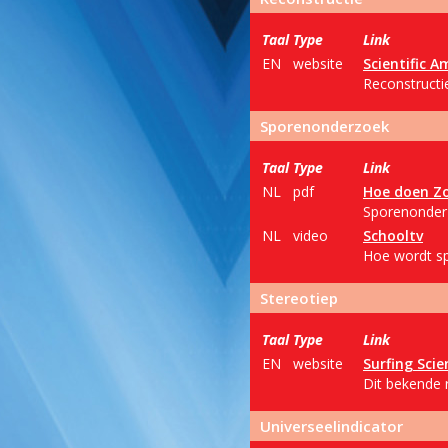
Taal
Type
Link
EN
website
Scientific A
Reconstructi
Sporenonderzoek
Taal
Type
Link
NL
pdf
Hoe doen Z
Sporenonderz
NL
video
Schooltv
Hoe wordt s
Stereotiep
Taal
Type
Link
EN
website
Surfing Scie
Dit bekende 
Universeelindicator