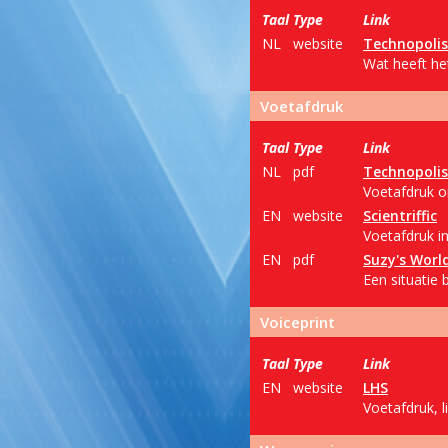
Taal
Type
Link
NL
website
Technopolis
Wat heeft het
Voetafdruk
Taal
Type
Link
NL
pdf
Technopolis
Voetafdruk o
EN
website
Scientriffic
Voetafdruk i
EN
pdf
Suzy's Worl
Een situatie
Voiceprint
Taal
Type
Link
EN
website
LHS
Voetafdruk, l