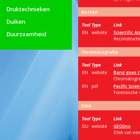
Druktechnieken
Botten
Duiken
Taal
Type
Link
EN
website
Scientific A
Duurzaamheid
Reconstructi
Chromatografie
Taal
Type
Link
EN
website
Bang goes 
Chromatograf
EN
pdf
Pacific Scie
Forensische 
DNA
Taal
Type
Link
DU
website
GEOlino
DNA van een 