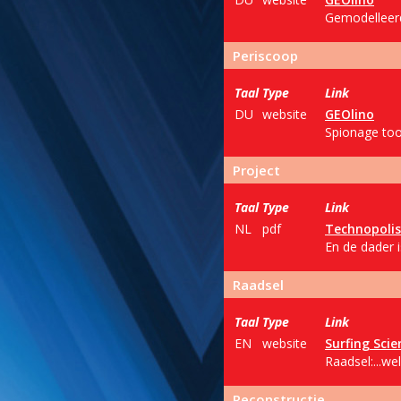
Gemodelleerd
Periscoop
Taal
Type
Link
DU
website
GEOlino
Spionage too
Project
Taal
Type
Link
NL
pdf
Technopolis
En de dader i
Raadsel
Taal
Type
Link
EN
website
Surfing Scie
Raadsel:...w
Reconstructie