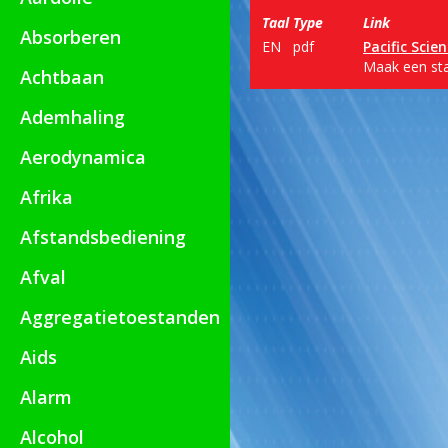
Taal
Type
Link
Absorberen
EN
pdf
Pacific Scie
Maak een sta
Achtbaan
Ademhaling
Aerodynamica
Afrika
Afstandsbediening
Afval
Aggregatietoestanden
Aids
Alarm
Alcohol