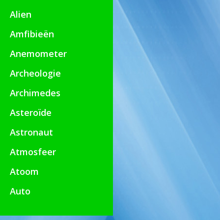
Alien
Amfibieën
Anemometer
Archeologie
Archimedes
Asteroïde
Astronaut
Atmosfeer
Atoom
Auto