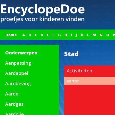
Home
A
B
C
D
E
F
G
H
I
J
K
L
M
N
O
P
Onderwerpen
Stad
Aanpassing
Activiteiten
Aardappel
Karton
Aardbeving
Aarde
Aardgas
Aardolie