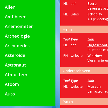
NL
pdf
Esero
Alien
Leven als ast
NL
video
Schooltv
Amfibieën
Als je kledi
Anemometer
Helm
Archeologie
Taal
Type
Link
Archimedes
NL
pdf
Hogeschool
Ruimtehelm m
Asteroïde
EN
website
WikiHow
Vier manier
Astronaut
Ondersteboven
Atmosfeer
Taal
Type
Link
Atoom
NL
website
Museon
Een astronau
Auto
Patch