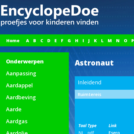
Home
A
B
C
D
E
F
G
H
I
J
K
L
M
N
O
P
Onderwerpen
Astronaut
Aanpassing
Inleidend
Aardappel
Ruimtereis
Aardbeving
Aarde
Aardgas
Taal
Type
Link
Aardolie
NL
pdf
Esero