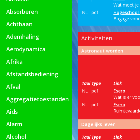
Wat moet je 
Absorberen
NL
pdf
Hogeschool
Bagage voor 
Achtbaan
Ademhaling
Activiteiten
Aerodynamica
Astronaut worden
Afrika
Afstandsbediening
Taal
Type
Link
Afval
NL
pdf
Esero
Wat is er voo
Aggregatietoestanden
NL
pdf
Esero
Aids
Ruimtevaarde
Alarm
Dagelijks leven
Alcohol
Taal
Type
Link