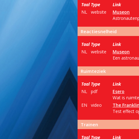
Taal
Type
Link
NL
website
Museon
Astronautenp
Reactiesnelheid
Taal
Type
Link
NL
website
Museon
Een astronau
Ruimteziek
Taal
Type
Link
NL
pdf
Esero
Wat is ruimte
EN
video
The Franklin
Test effect o
Trainen
Taal
Type
Link