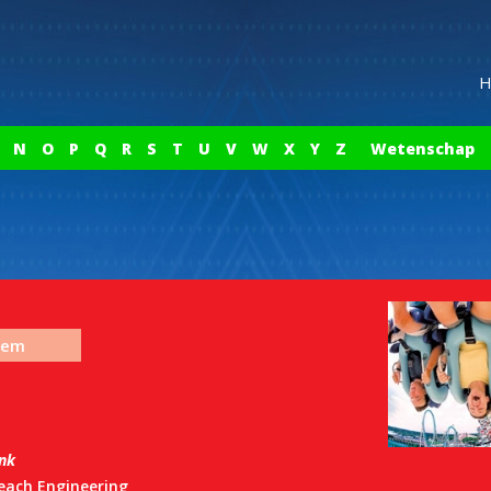
H
N
O
P
Q
R
S
T
U
V
W
X
Y
Z
Wetenschap
eem
ink
each Engineering