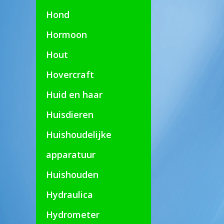
Hond
Hormoon
Hout
Hovercraft
Huid en haar
Huisdieren
Huishoudelijke
apparatuur
Huishouden
Hydraulica
Hydrometer