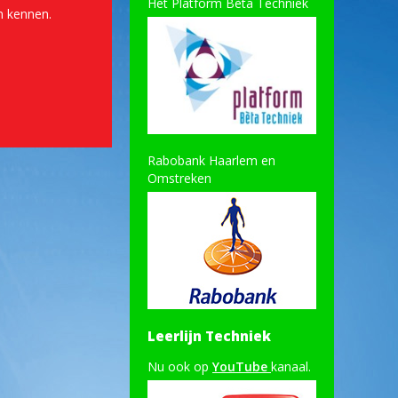
Het Platform Bèta Techniek
n kennen.
Rabobank Haarlem en
Omstreken
Leerlijn Techniek
Nu ook op
YouTube
kanaal.