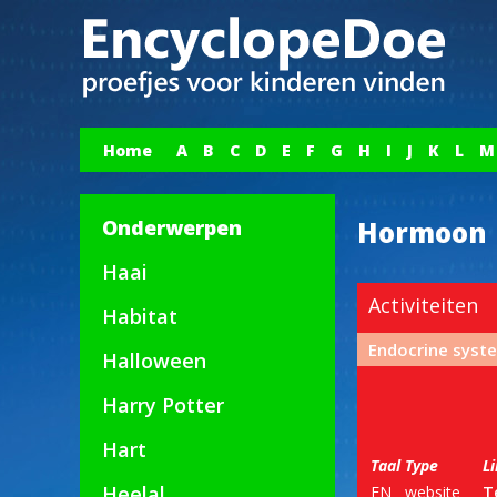
Home
A
B
C
D
E
F
G
H
I
J
K
L
M
Onderwerpen
Hormoon
Haai
Activiteiten
Habitat
Endocrine syst
Halloween
Harry Potter
Hart
Taal
Type
L
Heelal
EN
website
T