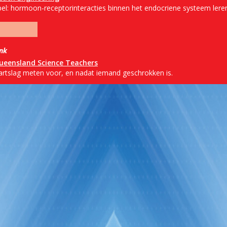
pel: hormoon-receptorinteracties binnen het endocriene systeem lere
ink
ueensland Science Teachers
artslag meten voor, en nadat iemand geschrokken is.