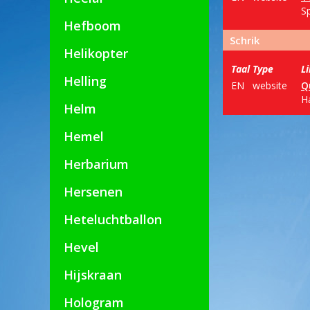
S
Hefboom
Schrik
Helikopter
Taal
Type
L
Helling
EN
website
Q
H
Helm
Hemel
Herbarium
Hersenen
Heteluchtballon
Hevel
Hijskraan
Hologram