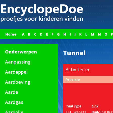
Home
A
B
C
D
E
F
G
H
I
J
K
L
M
N
O
P
Onderwerpen
Tunnel
Aanpassing
Activiteiten
Aardappel
Precisie
Aardbeving
Aarde
Aardgas
Taal
Type
Link
Aardolie
EN
website
Building Big