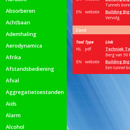
Tunnels boren
Absorberen
EN
website
Building Big
Vervolg.
Achtbaan
Zand
Ademhaling
Taal
Type
Link
Aerodynamica
NL
pdf
Techniek To
Berg van 50 
Afrika
EN
website
Building Big
Een tunnel bo
Afstandsbediening
Afval
Aggregatietoestanden
Aids
Alarm
Alcohol