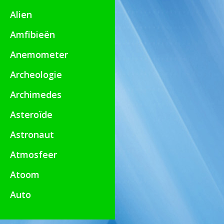
Alien
Amfibieën
Anemometer
Archeologie
Archimedes
Asteroïde
Astronaut
Atmosfeer
Atoom
Auto