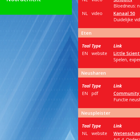
Bloedneus: ne
NL
video
Kanaal 50
Duidelijke v
Eten
Taal
Type
Link
EN
website
Little Scient
Spelen, exper
Neusharen
Taal
Type
Link
EN
pdf
Community R
Functie neus
Neuspleister
Taal
Type
Link
NL
website
Wetenschap 
Act 4. Onder