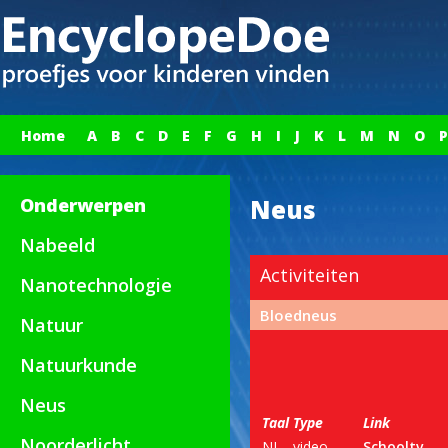
Home
A
B
C
D
E
F
G
H
I
J
K
L
M
N
O
P
Onderwerpen
Neus
Nabeeld
Activiteiten
Nanotechnologie
Bloedneus
Natuur
Natuurkunde
Neus
Taal
Type
Link
Noorderlicht
NL
video
Schooltv