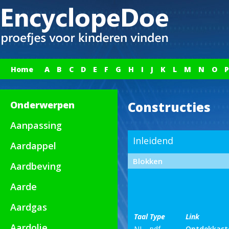
Home
A
B
C
D
E
F
G
H
I
J
K
L
M
N
O
P
Onderwerpen
Constructies
Aanpassing
Inleidend
Aardappel
Blokken
Aardbeving
Aarde
Aardgas
Taal
Type
Link
Aardolie
NL
pdf
Ontdekkast