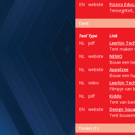
EN
website
Fizzics Educ
Tensegriteit,
Tent
Taal
Type
Link
NL
pdf
Leerlijn Tec
Tent maken v
NL
website
NEMO
Bouw een tent
NL
website
Appelzee
Bouw een hui
NL
video
Leerlijn Tec
Filmpje van b
NL
pdf
Kiddo
Tent van bam
EN
website
Design Squ
Tent bouwen v
Toren (1)