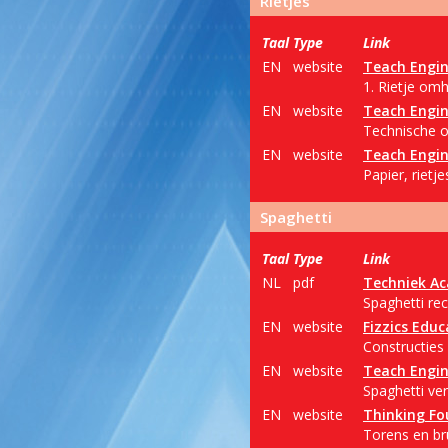
Rietjes
Taal
Type
Link
EN
website
Teach Engin
1. Rietje omh
EN
website
Teach Engin
Technische o
EN
website
Teach Engin
Papier, rietj
Spaghetti
Taal
Type
Link
NL
pdf
Techniek A
Spaghetti re
EN
website
Fizzics Educ
Constructies
EN
website
Teach Engin
Spaghetti ve
EN
website
Thinking Fo
Torens en b