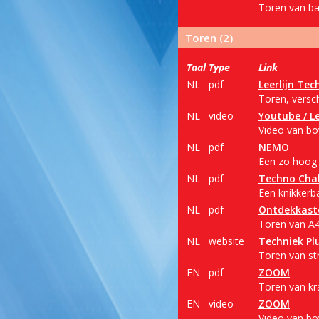
Toren van ba
Toren (2)
Taal
Type
Link
NL
pdf
Leerlijn Tec
Toren, versch
NL
video
Youtube / Le
Video van bov
NL
pdf
NEMO
Een zo hoog 
NL
pdf
Techno Cha
Een knikkerb
NL
pdf
Ontdekkast
Toren van A4
NL
website
Techniek Pl
Toren van str
EN
pdf
ZOOM
Toren van k
EN
video
ZOOM
Video van bov