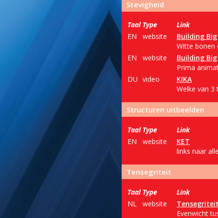
Stevigheid
Taal
Type
Link
EN
website
Building Big
Witte bonen 
EN
website
Building Big
Prima animati
DU
video
KIKA
Welke van 3 t
Structuren uitbeelden
Taal
Type
Link
EN
website
KET
links naar al
Tensegriteit
Taal
Type
Link
NL
website
Tensegritei
Evenwicht tus