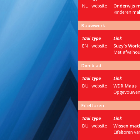
NL
website
Onderwijs 
Kinderen mak
Bouwwerk
Taal
Type
Link
EN
website
Suzy's Worl
Met afvalhou
Dienblad
Taal
Type
Link
DU
website
WDR Maus
Opgevouwen p
Eifeltoren
Taal
Type
Link
DU
website
Wissen mac
Eifeltoren va