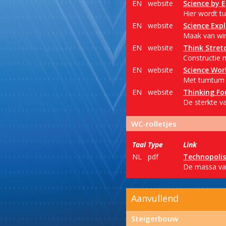
EN
website
Science by 
Hier wordt tu
EN
website
Science Expl
Maak van win
EN
website
Think Stret
Constructie 
EN
website
Science Wor
Met tumtum p
EN
website
Thinking Fo
De sterkte va
WC-rolletjes
Taal
Type
Link
NL
pdf
Technopolis
De massa van
Aanvullend
Steigerbouw