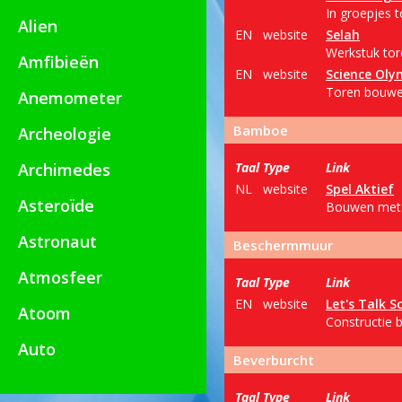
In groepjes 
Alien
EN
website
Selah
Werkstuk tor
Amfibieën
EN
website
Science Oly
Toren bouwe
Anemometer
Bamboe
Archeologie
Archimedes
Taal
Type
Link
NL
website
Spel Aktief
Asteroïde
Bouwen met b
Astronaut
Beschermmuur
Atmosfeer
Taal
Type
Link
EN
website
Let's Talk S
Atoom
Constructie 
Auto
Beverburcht
Taal
Type
Link