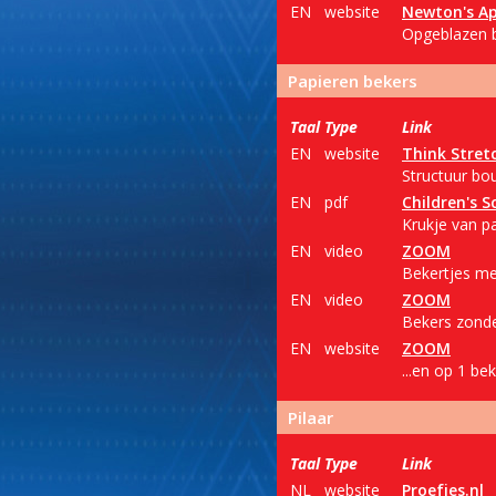
EN
website
Newton's Ap
Opgeblazen 
Papieren bekers
Taal
Type
Link
EN
website
Think Stret
Structuur bou
EN
pdf
Children's S
Krukje van p
EN
video
ZOOM
Bekertjes me
EN
video
ZOOM
Bekers zonde
EN
website
ZOOM
...en op 1 be
Pilaar
Taal
Type
Link
NL
website
Proefjes.nl