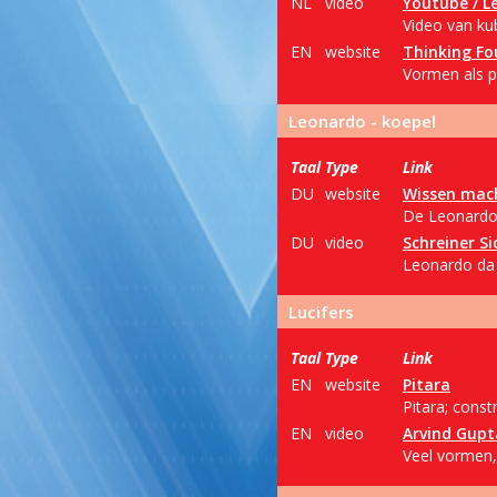
NL
video
Youtube / Le
Video van kub
EN
website
Thinking Fo
Vormen als p
Leonardo - koepel
Taal
Type
Link
DU
website
Wissen mac
De Leonardo d
DU
video
Schreiner Si
Leonardo da V
Lucifers
Taal
Type
Link
EN
website
Pitara
Pitara; const
EN
video
Arvind Gupt
Veel vormen, 