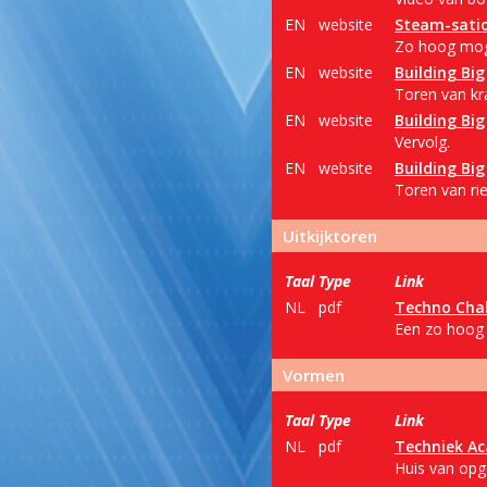
EN
website
Steam-sati
Zo hoog moge
EN
website
Building Big
Toren van kr
EN
website
Building Big
Vervolg.
EN
website
Building Big
Toren van rie
Uitkijktoren
Taal
Type
Link
NL
pdf
Techno Cha
Een zo hoog 
Vormen
Taal
Type
Link
NL
pdf
Techniek A
Huis van opg