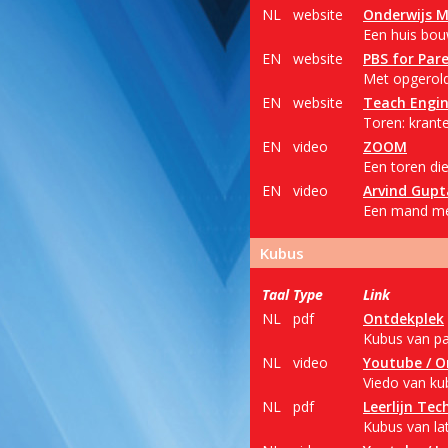
NL
website
Onderwijs 
Een huis bou
EN
website
PBS for Par
Met opgerold
EN
website
Teach Engin
Toren: krant
EN
video
ZOOM
Een toren di
EN
video
Arvind Gupt
Een mand met
Kubus
Taal
Type
Link
NL
pdf
Ontdekplek
Kubus van pap
NL
video
Youtube / O
Viedo van ku
NL
pdf
Leerlijn Tec
Kubus van lat