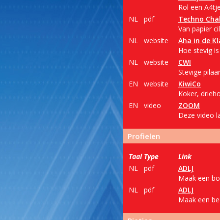
Rol een A4tje
NL
pdf
Techno Cha
Van papier ci
NL
website
Aha in de Kl
Hoe stevig is 
NL
website
CWI
Stevige pilaa
EN
website
KiwiCo
Koker, drieho
EN
video
ZOOM
Deze video l
Profielen
Taal
Type
Link
NL
pdf
ADLJ
Maak een bo
NL
pdf
ADLJ
Maak een bee