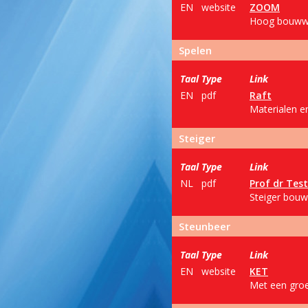
EN
website
ZOOM
Hoog bouwwer
Spelen
Taal
Type
Link
EN
pdf
Raft
Materialen e
Steiger
Taal
Type
Link
NL
pdf
Prof dr Tes
Steiger bouwe
Steunbeer
Taal
Type
Link
EN
website
KET
Met een groe