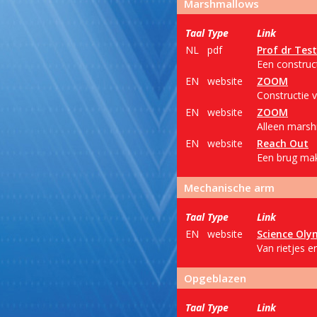
Marshmallows
Taal
Type
Link
NL
pdf
Prof dr Tes
Een construc
EN
website
ZOOM
Constructie 
EN
website
ZOOM
Alleen marsh
EN
website
Reach Out
Een brug mak
Mechanische arm
Taal
Type
Link
EN
website
Science Oly
Van rietjes 
Opgeblazen
Taal
Type
Link