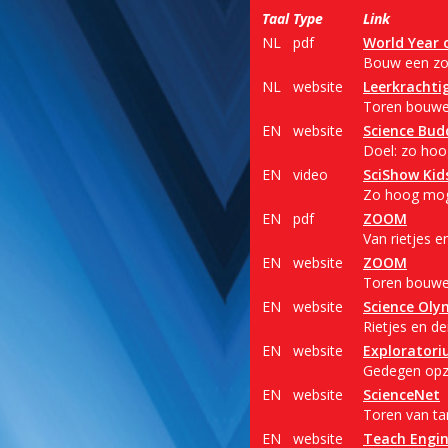
Taal
Type
Link
NL
pdf
World Year 
Bouw een zo 
NL
website
Leerkrachti
Toren bouwen
EN
website
Science Bud
Doel: zo hoog
EN
video
SciShow Kid
Zo hoog moge
EN
pdf
ZOOM
Van rietjes 
EN
website
ZOOM
Toren bouwen
EN
website
Science Oly
Rietjes en de
EN
website
Explorator
Gedegen opze
EN
website
ScienceNet
Toren van tan
EN
website
Teach Engin