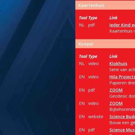
Kaartenhuis
Taal
Type
Link
NL
pdf
Ieder Kind 
Kaartenhuis m
Koepel
Taal
Type
Link
NL
video
Klokhuis
Serie van ac
EN
video
Hila Project
Papieren drie
EN
pdf
ZOOM
Geodesic dom
EN
video
ZOOM
Bijbehorende 
EN
website
Science Bud
Bouw een geo
EN
pdf
Science Mu