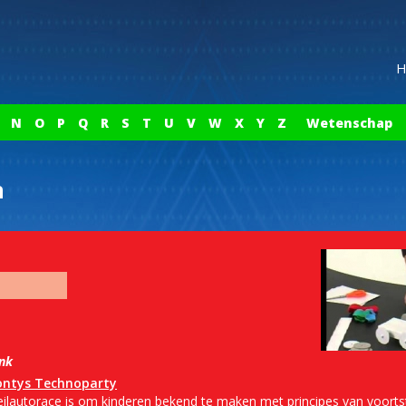
H
N
O
P
Q
R
S
T
U
V
W
X
Y
Z
Wetenschap
n
ink
ontys Technoparty
eilautorace is om kinderen bekend te maken met principes van voorts