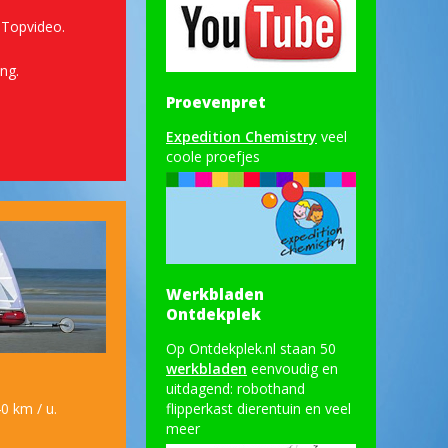
. Topvideo.
ing.
Proevenpret
Expedition Chemistry
veel
coole proefjes
Werkbladen
Ontdekplek
Op Ontdekplek.nl staan 50
werkbladen
eenvoudig en
uitdagend: robothand
flipperkast dierentuin en veel
0 km / u.
meer