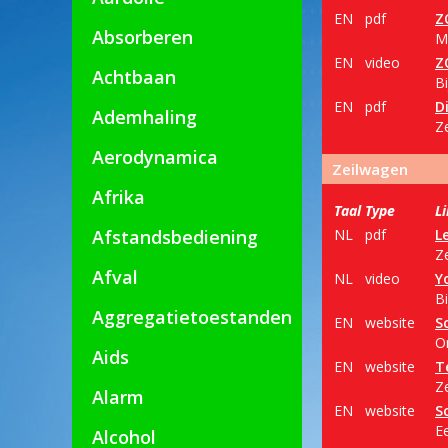
EN
pdf
Z
Absorberen
M
EN
video
Z
Achtbaan
Bi
EN
pdf
D
Ademhaling
Z
Aerodynamica
Zeilwagen
Afrika
Taal
Type
L
Afstandsbediening
NL
pdf
L
Z
Afval
NL
video
Y
B
Aggregatietoestanden
EN
website
S
O
Aids
EN
website
T
Ze
Alarm
EN
website
S
Ee
Alcohol