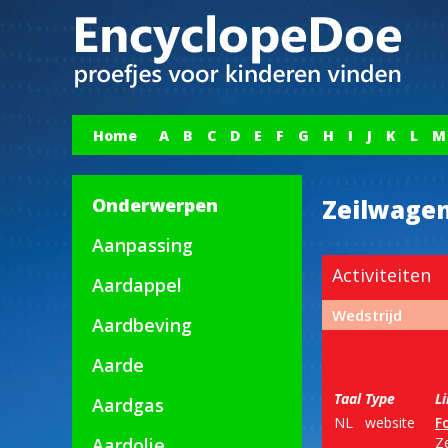
Home
A
B
C
D
E
F
G
H
I
J
K
L
M
Onderwerpen
Zeilwage
Aanpassing
Activiteiten
Aardappel
Wedstrijd
Aardbeving
Aarde
Taal
Type
L
Aardgas
NL
website
F
Aardolie
Z