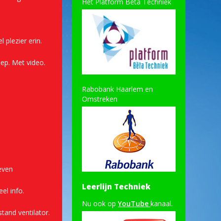
Het Platform Bèta Techniek
 plezier erin.
ep. Met video.
Rabobank Haarlem en
Omstreken
even
Leerlijn Techniek
eel info.
Nu ook op
YouTube
kanaal.
tand ventilator.