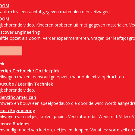
OOM
aak m.b.v. een aantal gegeven materialen een zeilwagen.
OOM
jbehorende video. Kinderen proberen uit met gegeven materialen. Veel
iscover Engineering
elfde opzet als Zoom. Verder experimentreren. Vragen per leeftijdsgro
ink
eerlijn Techniek / Ontdekplek
eilwagen maken, eenvoudige opzet, maar ook extra opdrachten.
outube / Leerlijn Techniek
ijbehorende video.
cientific American
ntwerp en bouw een speelgoedauto die door de wind wordt aangedr
each Engineering
ilwagen van rietjes, kralen, papier. Ventilator erbij. Wedstrijd. Video. V
cience Buddies
nvoudig model van karton, rietjes en doppen. Variaties: vorm zeil en s