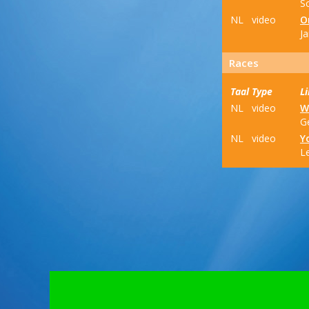
S
NL
video
O
J
Races
Taal
Type
L
NL
video
W
G
NL
video
Y
L