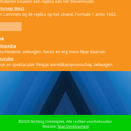
cholieren bouwen een replica van het Stevinmodel.
mroep West
an Lammers bij de replica op het strand. Formule 1 anno 1602.
ink
ikipedia
eschiedenis zeilwagen. Races en erg mooi filpje daarvan.
outube
euk en spektaculair filmpje wereldkampioenschap zeilwagen.
©2026 Stichting Ontdekplek. Alle rechten voorbehouden.
Website:
Sitan Development