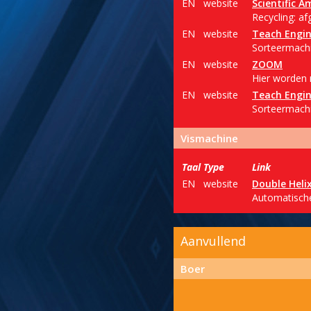
EN
website
Scientific A
Recycling: a
EN
website
Teach Engin
Sorteermachi
EN
website
ZOOM
Hier worden 
EN
website
Teach Engin
Sorteermachi
Vismachine
Taal
Type
Link
EN
website
Double Heli
Automatische
Aanvullend
Boer