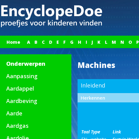
Home
A
B
C
D
E
F
G
H
I
J
K
L
M
N
O
P
Onderwerpen
Machines
Aanpassing
Inleidend
Aardappel
Herkennen
Aardbeving
Aarde
Aardgas
Taal
Type
Link
Aardolie