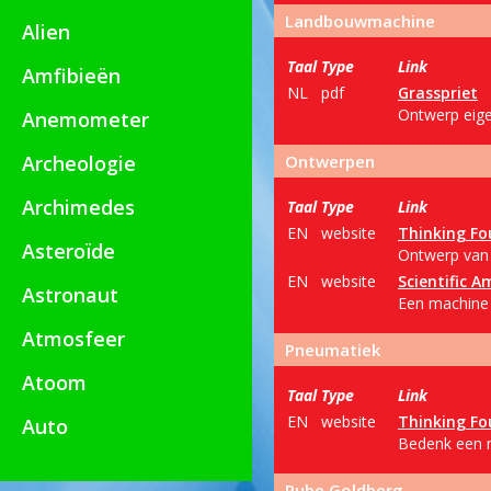
Landbouwmachine
Alien
Taal
Type
Link
Amfibieën
NL
pdf
Grasspriet
Ontwerp eig
Anemometer
Archeologie
Ontwerpen
Archimedes
Taal
Type
Link
EN
website
Thinking Fo
Asteroïde
Ontwerp van 
EN
website
Scientific A
Astronaut
Een machine 
Atmosfeer
Pneumatiek
Atoom
Taal
Type
Link
EN
website
Thinking Fo
Auto
Bedenk een m
Rube Goldberg