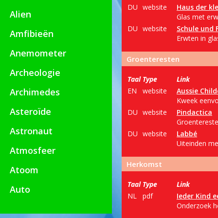
DU
website
Haus der kl
Alien
Glas met erwt
DU
website
Schule und 
Amfibieën
Erwten in gla
Anemometer
Groenteresten
Archeologie
Taal
Type
Link
Archimedes
EN
website
Aussie Chil
Kweek eenvou
Asteroïde
DU
website
Pindactica
Groenteresten
Astronaut
DU
website
Labbé
Uiteinden met
Atmosfeer
Herkomst
Atoom
Taal
Type
Link
Auto
NL
pdf
Ieder Kind 
Onderzoek he