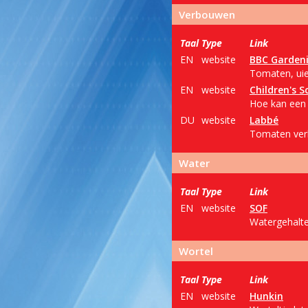
Verbouwen
Taal
Type
Link
EN
website
BBC Gardeni
Tomaten, uie
EN
website
Children's S
Hoe kan een g
DU
website
Labbé
Tomaten verb
Water
Taal
Type
Link
EN
website
SOF
Watergehalte
Wortel
Taal
Type
Link
EN
website
Hunkin