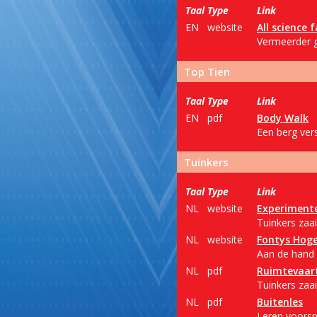
Taal
Type
Link
EN
website
All science f
Vermeerder g
Top Tien
Taal
Type
Link
EN
pdf
Body Walk
Een berg ver
Tuinkers
Taal
Type
Link
NL
website
Experiment
Tuinkers zaa
NL
website
Fontys Hog
Aan de hand 
NL
pdf
Ruimtevaart
Tuinkers zaai
NL
pdf
Buitenles
Leren voorsp