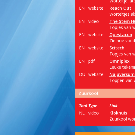
Worteltje lat
EN
website
Reach Out
Worteltjes al
EN
video
The Stem H
Topjes van w
EN
website
Questacon
Zie hoe voeds
EN
website
Scitech
Topjes van w
EN
pdf
Omniplex
Leuke tekeni
DU
website
Najuversum
Toppen van w
Zuurkool
Taal
Type
Link
NL
video
Klokhuis
Zuurkool wor