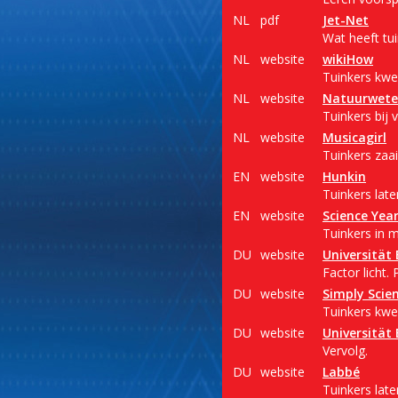
NL
pdf
Jet-Net
Wat heeft tu
NL
website
wikiHow
Tuinkers kwek
NL
website
Natuurwete
Tuinkers bij 
NL
website
Musicagirl
Tuinkers zaai
EN
website
Hunkin
Tuinkers lat
EN
website
Science Yea
Tuinkers in m
DU
website
Universität 
Factor licht.
DU
website
Simply Scie
Tuinkers kwek
DU
website
Universität 
Vervolg.
DU
website
Labbé
Tuinkers lat