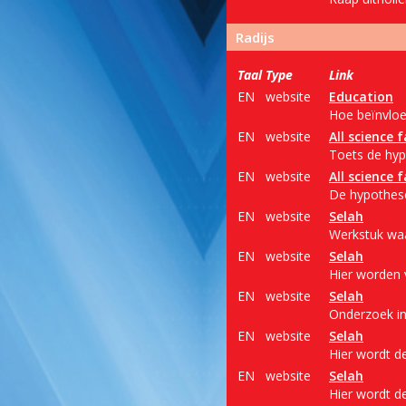
Radijs
Taal
Type
Link
EN
website
Education
Hoe beïnvloe
EN
website
All science f
Toets de hyp
EN
website
All science f
De hypothese
EN
website
Selah
Werkstuk waa
EN
website
Selah
Hier worden 
EN
website
Selah
Onderzoek in
EN
website
Selah
Hier wordt d
EN
website
Selah
Hier wordt d