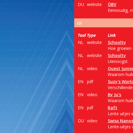
DU
website
ÖBV
Eenvoudig, m
Ui
Taal
Type
Link
NL
website
Schooltv
Hoe groeien 
NL
website
Schooltv
Uienoogst.
NL
video
Quest Junio
Waarom huilen
EN
pdf
Suzy's Worl
Verschillende
EN
video
By Ju's
Waarom huilen
EN
pdf
Raft
Lente uitjes 
DU
video
Swiss Nanos
Lente-uitjes 