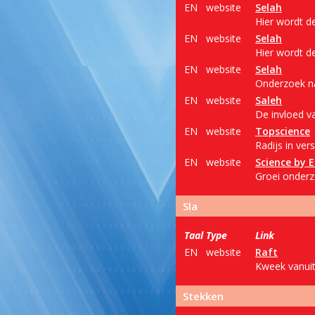
EN
website
Selah
Hier wordt d
EN
website
Selah
Hier wordt d
EN
website
Selah
Onderzoek na
EN
website
Saleh
De invloed v
EN
website
Topscience
Radijs in ve
EN
website
Science by 
Groei onderzo
Sla
Taal
Type
Link
EN
website
Raft
Kweek vanuit 
Stekken