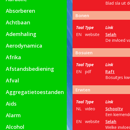
Blad sla uit 
Absorberen
Bonen
Achtbaan
Taal
Type
Link
Ademhaling
EN
website
Selah
De invloed va
Aerodynamica
Bosuien
Afrika
Taal
Type
Link
Afstandsbediening
EN
pdf
Raft
Bosuitjes kw
Afval
Erwten
Aggregatietoestanden
Taal
Type
Link
Aids
NL
video
Schooltv
Alarm
Een kiemende
EN
website
Selah
Alcohol
Welke invloed