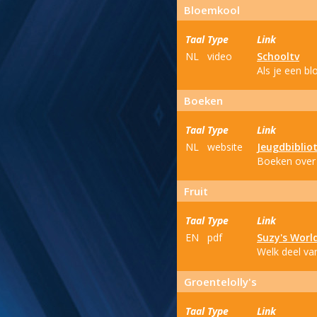
Bloemkool
Taal
Type
Link
NL
video
Schooltv
Als je een b
Boeken
Taal
Type
Link
NL
website
Jeugdbiblio
Boeken over
Fruit
Taal
Type
Link
EN
pdf
Suzy's Worl
Welk deel van
Groentelolly's
Taal
Type
Link