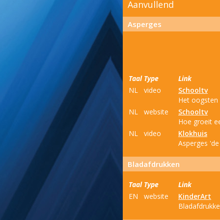
Aanvullend
Asperges
Taal
Type
Link
NL
video
Schooltv
Het oogsten 
NL
website
Schooltv
Hoe groeit e
NL
video
Klokhuis
Asperges 'de
Bladafdrukken
Taal
Type
Link
EN
website
KinderArt
Bladafdrukk