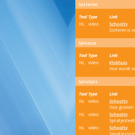
Sorteren
Taal
Type
Link
NL
video
Schooltv
Sorteren is e
Spinazie
Taal
Type
Link
NL
video
Klokhuis
Hoe wordt ve
Spruitjes
Taal
Type
Link
NL
video
Schooltv
Hoe groeien s
NL
video
Schooltv
Spruitjesteelt
NL
video
Schooltv
Spruitjesoogs