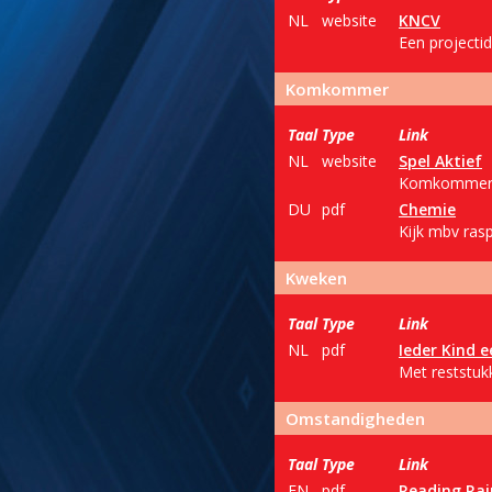
NL
website
KNCV
Een projecti
Komkommer
Taal
Type
Link
NL
website
Spel Aktief
Komkommer, k
DU
pdf
Chemie
Kijk mbv ras
Kweken
Taal
Type
Link
NL
pdf
Ieder Kind 
Met reststuk
Omstandigheden
Taal
Type
Link
EN
pdf
Reading Ra