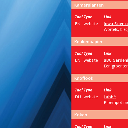
Kamerplanten
Taal
Type
Link
EN
website
Iowa Science
Wortels, biet
Keukenpapier
Taal
Type
Link
EN
website
BBC Gardeni
Een groenten
Knoflook
Taal
Type
Link
DU
website
Labbé
Bloempot met 
Koken
Taal
Type
Link