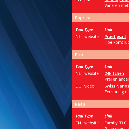
Variëren met
Paprika
Taal
Type
Link
NL
website
Proefjes.nl
Hoe komt luch
Prei
Taal
Type
Link
NL
website
24kitchen
Prei en ande
DU
video
Swiss Nanos
Eenvoudig om 
Raap
Taal
Type
Link
EN
website
Family TLC
Raap uitholl