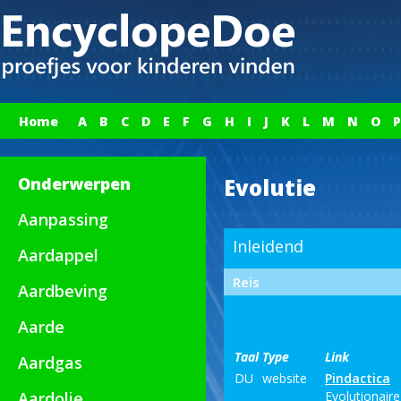
Home
A
B
C
D
E
F
G
H
I
J
K
L
M
N
O
P
Onderwerpen
Evolutie
Aanpassing
Inleidend
Aardappel
Reis
Aardbeving
Aarde
Taal
Type
Link
Aardgas
DU
website
Pindactica
Aardolie
Evolutionaire