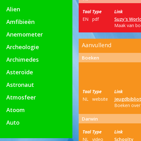
Alien
Taal
Type
Link
EN
pdf
Suzy's Worl
Amfibieën
Maak van boe
Anemometer
Aanvullend
Archeologie
Boeken
Archimedes
Asteroïde
Astronaut
Taal
Type
Link
Atmosfeer
NL
website
Jeugdbiblio
Boeken over 
Atoom
Darwin
Auto
Taal
Type
Link
NL
video
Schooltv