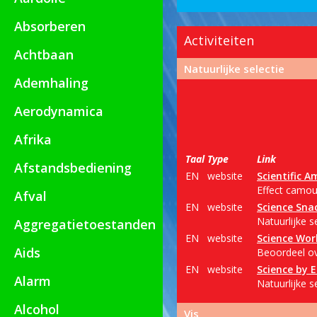
Absorberen
Activiteiten
Achtbaan
Natuurlijke selectie
Ademhaling
Aerodynamica
Afrika
Taal
Type
Link
Afstandsbediening
EN
website
Scientific A
Effect camouf
Afval
EN
website
Science Sna
Natuurlijke s
Aggregatietoestanden
EN
website
Science Wor
Aids
Beoordeel ov
EN
website
Science by 
Alarm
Natuurlijke s
Alcohol
Vis