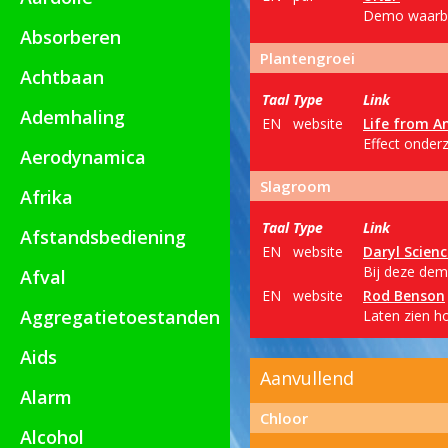
Demo waarbij
Absorberen
Plantengroei
Achtbaan
Taal
Type
Link
Ademhaling
EN
website
Life from A
Effect onder
Aerodynamica
Slagroom
Afrika
Taal
Type
Link
Afstandsbediening
EN
website
Daryl Scienc
Bij deze dem
Afval
EN
website
Rod Benson
Aggregatietoestanden
Laten zien ho
Aids
Aanvullend
Alarm
Chloor
Alcohol