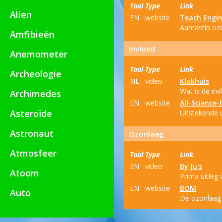
Taal
Type
Link
Alien
EN
website
Teach Engin
Aantastin oz
Amfibieën
Invloed
Anemometer
Taal
Type
Link
Archeologie
NL
video
Klokhuis
Wat is de in
Archimedes
EN
website
All-Science-
Asteroïde
Uitstekende u
Astronaut
Ozonlaag
Atmosfeer
Taal
Type
Link
EN
video
By Ju's
Atoom
Prima uitleg 
EN
website
BOM
Auto
De ozonlaag 