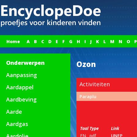
Home
A
B
C
D
E
F
G
H
I
J
K
L
M
N
O
P
Onderwerpen
Ozon
Aanpassing
Activiteiten
Aardappel
Paraplu
Aardbeving
Aarde
Aardgas
Taal
Type
Link
Aardolie
EN
pdf
UNEP