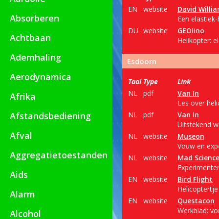
EN
website
David Willi
Absorberen
Een elastiek
DU
website
GEOlino
Achtbaan
Helikopter: e
Ademhaling
Esdoorn
Aerodynamica
Taal
Type
Link
NL
pdf
Van In
Afrika
Les over hel
Afstandsbediening
NL
pdf
Van In
Uitstekend w
Afval
NL
website
Museon
Vouw en expe
Aggregatietoestanden
NL
website
Mad Scienc
Experimenter
Aids
EN
website
Bird Flight
Helicoptertj
Alarm
EN
website
Questacon
Werkblad: vo
Alcohol