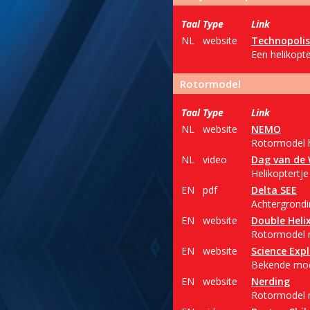
Taal
Type
Link
NL
website
Technopolis
Een helikopte
Rotormodel
Taal
Type
Link
NL
website
NEMO
Rotormodel he
NL
video
Dag van de
Helikoptertj
EN
pdf
Delta SEE
Achtergrondin
EN
website
Double Heli
Rotormodel m
EN
website
Science Expl
Bekende mode
EN
website
Nerding
Rotormodel me