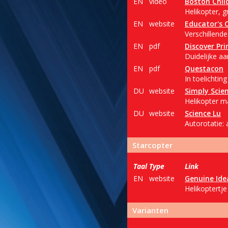
EN
video
Boston Chi
Helikopter, g
EN
website
Educator's
Verschillende
EN
pdf
Discover Pr
Duidelijke aa
EN
pdf
Questacon
In toelichtin
DU
website
Simply Scie
Helikopter ma
DU
website
Science Lu
Autorotatie: 
Starcopter
Taal
Type
Link
EN
website
Genuine Ide
Helikoptertje
Varianten