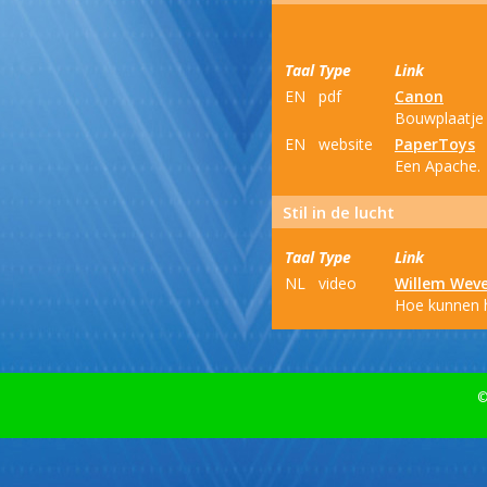
Taal
Type
Link
EN
pdf
Canon
Bouwplaatje 
EN
website
PaperToys
Een Apache.
Stil in de lucht
Taal
Type
Link
NL
video
Willem Wev
Hoe kunnen he
©