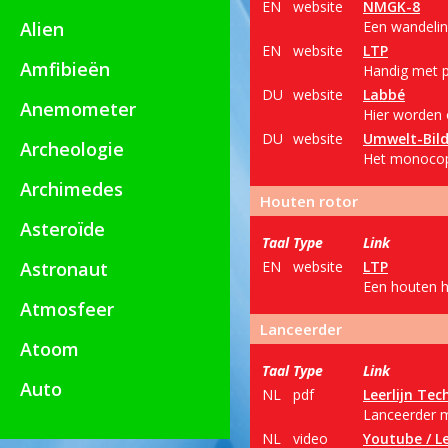
EN
website
NMGK-8
Alien
Een wandelin
EN
website
LTP
Amfibieën
Handig met pa
DU
website
Labbé
Anemometer
Hier worden
DU
website
Umwelt-Bil
Archeologie
Het monocopte
Archimedes
Houten rotor
Asteroïde
Taal
Type
Link
Astronaut
EN
website
LTP
Een houten h
Atmosfeer
Lanceerder
Atoom
Taal
Type
Link
Auto
NL
pdf
Leerlijn Tec
Lanceerder m
NL
video
Youtube / Le