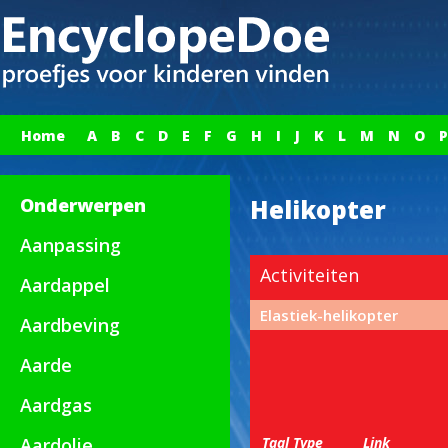
Home
A
B
C
D
E
F
G
H
I
J
K
L
M
N
O
P
Onderwerpen
Helikopter
Aanpassing
Activiteiten
Aardappel
Elastiek-helikopter
Aardbeving
Aarde
Aardgas
Aardolie
Taal
Type
Link