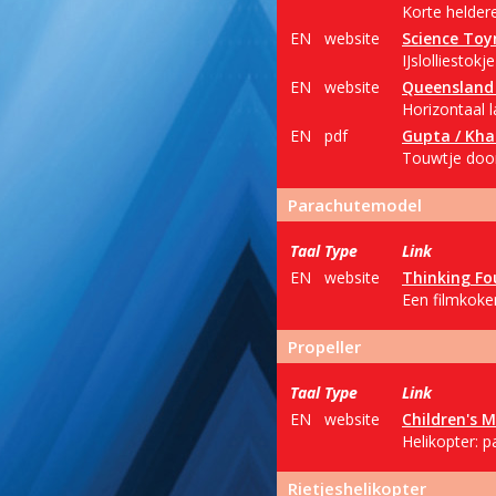
Korte helder
EN
website
Science To
IJslolliestokj
EN
website
Queensland 
Horizontaal 
EN
pdf
Gupta / Kh
Touwtje door 
Parachutemodel
Taal
Type
Link
EN
website
Thinking Fo
Een filmkoke
Propeller
Taal
Type
Link
EN
website
Children's
Helikopter: pa
Rietjeshelikopter