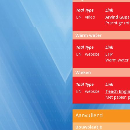
Taal
Type
Link
EN
video
Arvind Gupt
Prachtige rot
Warm water
Taal
Type
Link
EN
website
LTP
Warm water z
Wieken
Taal
Type
Link
EN
website
Teach Engin
Met papier, p
Aanvullend
Bouwplaatje