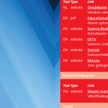
Taal
Type
Link
NL
website
Ontdekplek
Variaties van
EN
pdf
Educational
Mooie opbouw
EN
website
Science Bud
Rotorbladen 
EN
website
DFTV
Variëren, on
EN
website
Scitech
Esdoorn/helik
EN
website
Mizzou
Zeer gedegen
Viltstifthelikopter
Taal
Type
Link
DU
website
Wissen mac
Viltstifthelik
Vogel