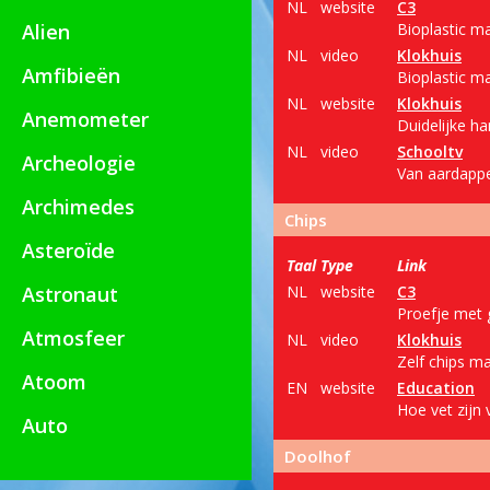
NL
website
C3
Alien
Bioplastic m
NL
video
Klokhuis
Amfibieën
Bioplastic m
NL
website
Klokhuis
Anemometer
Duidelijke h
NL
video
Schooltv
Archeologie
Van aardappel
Archimedes
Chips
Asteroïde
Taal
Type
Link
Astronaut
NL
website
C3
Proefje met g
Atmosfeer
NL
video
Klokhuis
Zelf chips ma
Atoom
EN
website
Education
Hoe vet zijn 
Auto
Doolhof