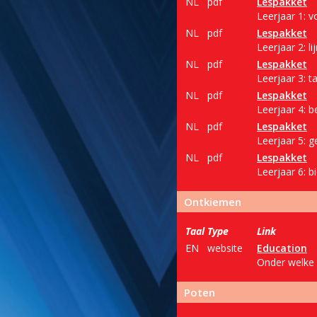
NL
pdf
Lespakket
Leerjaar 1: 
NL
pdf
Lespakket
Leerjaar 2: 
NL
pdf
Lespakket
Leerjaar 3: t
NL
pdf
Lespakket
Leerjaar 4: 
NL
pdf
Lespakket
Leerjaar 5: g
NL
pdf
Lespakket
Leerjaar 6: b
Ontkiemen
Taal
Type
Link
EN
website
Education
Onder welke 
Poten