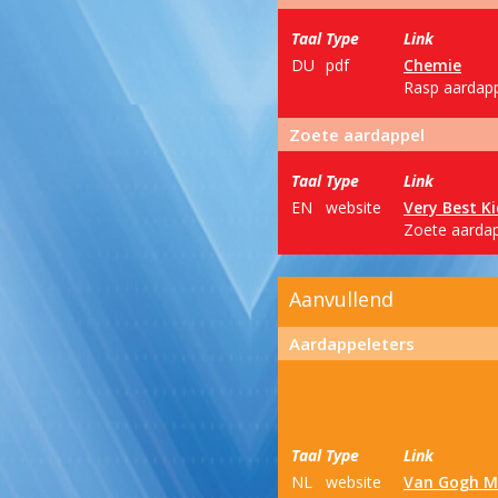
Taal
Type
Link
DU
pdf
Chemie
Rasp aardapp
Zoete aardappel
Taal
Type
Link
EN
website
Very Best Ki
Zoete aardapp
Aanvullend
Aardappeleters
Taal
Type
Link
NL
website
Van Gogh 