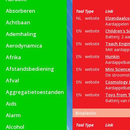
Absorberen
Taal
Type
Link
NL
website
Elzendaalco
Achtbaan
Aardappelen a
EN
website
Children's S
Ademhaling
Batterij: 2 a
EN
website
Teach Engin
Aerodynamica
Met aardappe
Afrika
EN
website
Hunkin
Aardappelbatt
Afstandsbediening
EN
website
Mini Science
De stroomste
Afval
EN
website
Cosmology 
Aardappelbatt
Aggregatietoestanden
EN
website
Toys from 
Batterij van 
Aids
Bioplastic
Alarm
Taal
Type
Link
Alcohol