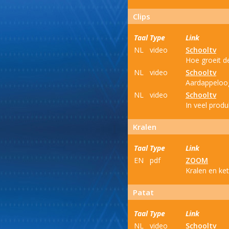
Clips
Taal
Type
Link
NL
video
Schooltv
Hoe groeit d
NL
video
Schooltv
Aardappeloog
NL
video
Schooltv
In veel produ
Kralen
Taal
Type
Link
EN
pdf
ZOOM
Kralen en ke
Patat
Taal
Type
Link
NL
video
Schooltv