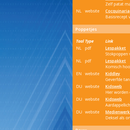
Zelf patat m
NL
website
Cocquinaria
Basisrecept 
Poppetjes
Taal
Type
Link
NL
pdf
Lespakket
Stokpoppen 
NL
pdf
Lespakket
Komisch hoo
EN
website
Kiddley
Geverfde tan
DU
website
Kidsweb
Hier worden o
DU
website
Kidsweb
Aardappellich
DU
website
Medienwerk
Deksel als o