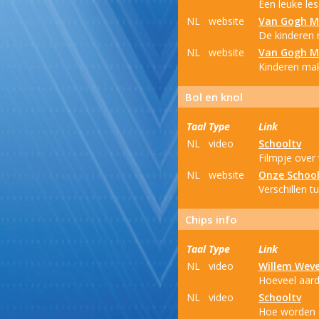
Een leuke le
NL
website
Van Gogh 
De kinderen 
NL
website
Van Gogh 
Kinderen mak
Bol en knol
Taal
Type
Link
NL
video
Schooltv
Filmpje over 
NL
website
Onze School
Verschillen t
Chips info
Taal
Type
Link
NL
video
Willem Wev
Hoeveel aarda
NL
video
Schooltv
Hoe worden c