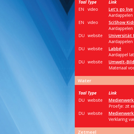
Taal
Type
Link
EN
video
Let's go live
Aardappelen u
EN
video
SciShow Kid
Aardappelen l
DU
website
Universität 
Aardappelen p
DU
website
Labbé
Aardappel la
DU
website
Umwelt-Bil
Materiaal vo
Water
Taal
Type
Link
DU
website
Medienwerk
Proefje: zit 
DU
website
Medienwerk
Verklaring v
Zetmeel