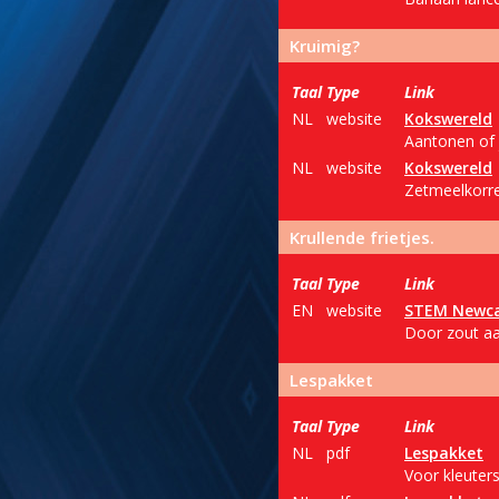
Kruimig?
Taal
Type
Link
NL
website
Kokswereld
Aantonen of 
NL
website
Kokswereld
Zetmeelkorre
Krullende frietjes.
Taal
Type
Link
EN
website
STEM Newca
Door zout aa
Lespakket
Taal
Type
Link
NL
pdf
Lespakket
Voor kleuters