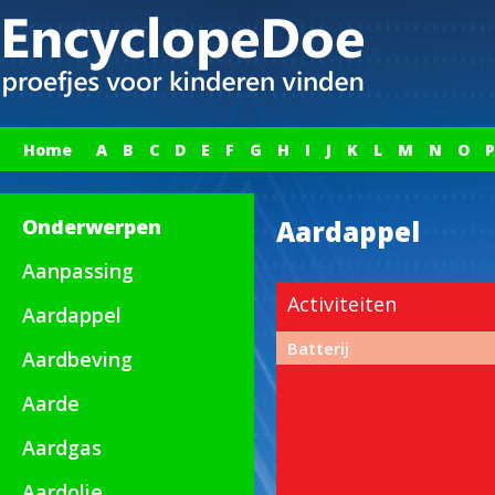
Home
A
B
C
D
E
F
G
H
I
J
K
L
M
N
O
P
Onderwerpen
Aardappel
Aanpassing
Activiteiten
Aardappel
Batterij
Aardbeving
Aarde
Aardgas
Aardolie