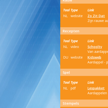
Rauw
Taal
Type
Link
NL
website
Zo Zit Dat
Zijn rauwe aa
Recepten
Taal
Type
Link
NL
video
Schooltv
Van aardappe
DU
website
Kidsweb
Aardappel - 
Spel
Taal
Type
Link
NL
pdf
Lespakket
Aardappelen 
Stempels