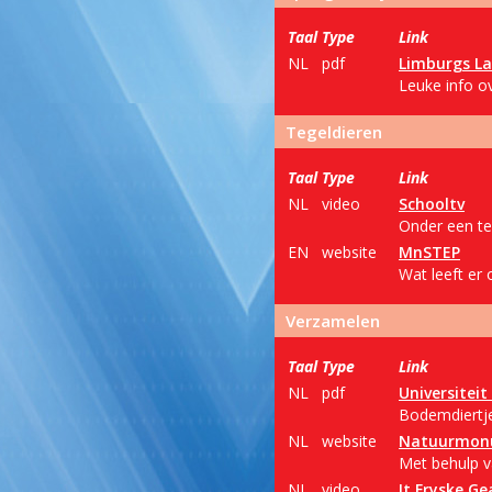
Taal
Type
Link
NL
pdf
Limburgs L
Leuke info o
Tegeldieren
Taal
Type
Link
NL
video
Schooltv
Onder een teg
EN
website
MnSTEP
Wat leeft er 
Verzamelen
Taal
Type
Link
NL
pdf
Universitei
Bodemdiertje
NL
website
Natuurmon
Met behulp v
NL
video
It Fryske Ge