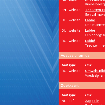
Kriebelbeestj
EN
website
The Stem H
Een val make
DU
website
Labbé
Drie maniere
DU
website
Labbé
Een doorgesn
DU
website
Labbé
Trechter in ee
Voedselpiramide
Taal
Type
Link
DU
website
Umwelt-Bil
Voedselpiram
Zoekkaart
Taal
Type
Link
NL
pdf
Zappelin