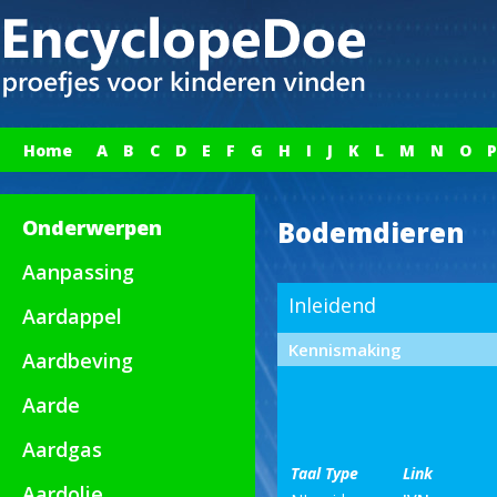
Home
A
B
C
D
E
F
G
H
I
J
K
L
M
N
O
P
Onderwerpen
Bodemdieren
Aanpassing
Inleidend
Aardappel
Kennismaking
Aardbeving
Aarde
Aardgas
Taal
Type
Link
Aardolie