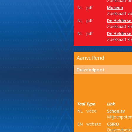
Zoekkaart b
NL
pdf
Museon
Zoekkaart voo
NL
pdf
De Helderse 
Zoekkaart kle
NL
pdf
De Helderse 
Zoekkaart kle
Aanvullend
Duizendpoot
Taal
Type
Link
NL
video
Schooltv
Miljoenpoten
EN
website
CSIRO
Duizendpote