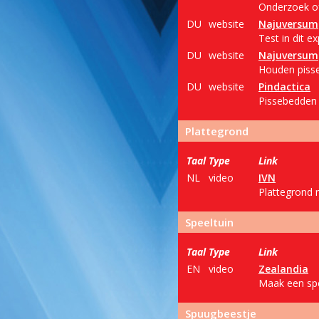
Onderzoek of
DU
website
Najuversum
Test in dit e
DU
website
Najuversum
Houden pisse
DU
website
Pindactica
Pissebedden 
Plattegrond
Taal
Type
Link
NL
video
IVN
Plattegrond 
Speeltuin
Taal
Type
Link
EN
video
Zealandia
Maak een spe
Spuugbeestje