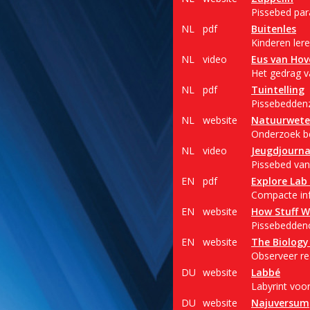
Pissebed par
NL
pdf
Buitenles
Kinderen lere
NL
video
Eus van Hov
Het gedrag v
NL
pdf
Tuintelling
Pissebeddenz
NL
website
Natuurwete
Onderzoek b
NL
video
Jeugdjourna
Pissebed van
EN
pdf
Explore Lab
Compacte inf
EN
website
How Stuff W
Pissebeddeno
EN
website
The Biology
Observeer re
DU
website
Labbé
Labyrint voo
DU
website
Najuversum