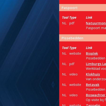
Paspoort
Taal
Type
Link
NL
pdf
Natuurmon
Paspoort ma
Pissebedden
Taal
Type
Link
NL
website
Bioplek
Pissebedden 
NL
pdf
Limburgs L
Werkblad voo
NL
video
Klokhuis
Van onderzoe
NL
website
Betavak
Pissebedden 
NL
video
Boswachter
Op visite bi
NL
website
Zappelin