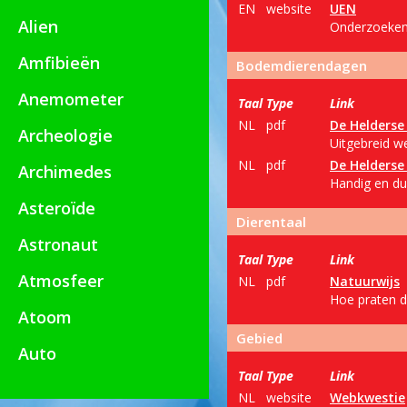
EN
website
UEN
Alien
Onderzoeken 
Amfibieën
Bodemdierendagen
Anemometer
Taal
Type
Link
NL
pdf
De Helderse 
Archeologie
Uitgebreid w
NL
pdf
De Helderse 
Archimedes
Handig en dui
Asteroïde
Dierentaal
Astronaut
Taal
Type
Link
Atmosfeer
NL
pdf
Natuurwijs
Hoe praten d
Atoom
Gebied
Auto
Taal
Type
Link
NL
website
Webkwestie