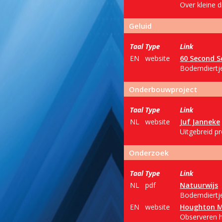
Over kleine d
Geluid
Taal
Type
Link
EN
website
60 Second S
Bodemdiertje
Onderbouwproject
Taal
Type
Link
NL
website
Juf Janneke
Uitgebreid pr
Onderzoek
Taal
Type
Link
NL
pdf
Natuurwijs
Bodemdiertje
EN
website
Houghton Mi
Observeren h