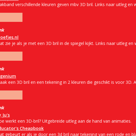
akband verschillende kleuren geven mbv 3D bril. Links naar uitleg en 
ink
roefjes.nl
t zie je als je met een 3D bril in de spiegel kijkt. Links naar uitleg en
ink
ngenium
ak een 3D bril en een tekening in 2 kleuren die geschikt is voor 3D. 
ink
 Ju's
oe werkt een 3D-bril? Uitgebreide uitleg aan de hand van animaties.
ducator's Cheapbook
t gebeurt er als je door een 3d bril naar tekening van een rode en bl