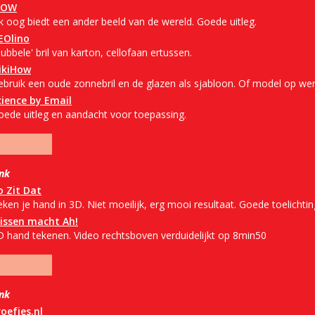
OW
lk oog biedt een ander beeld van de wereld. Goede uitleg.
EOlino
ubbele' bril van karton, cellofaan ertussen.
ikiHow
ebruik een oude zonnebril en de glazen als sjabloon. Of model op wer
cience by Email
oede uitleg en aandacht voor toepassing.
ink
o Zit Dat
ken je hand in 3D. Niet moeilijk, erg mooi resultaat. Goede toelichtin
issen macht Ah!
D hand tekenen. Video rechtsboven verduidelijkt op 8min50
ink
roefjes.nl