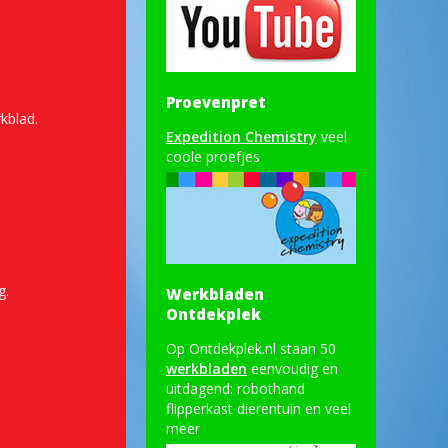
Proevenpret
kblad.
Expedition Chemistry
veel
coole proefjes
g.
Werkbladen
Ontdekplek
Op Ontdekplek.nl staan 50
werkbladen
eenvoudig en
uitdagend: robothand
flipperkast dierentuin en veel
meer