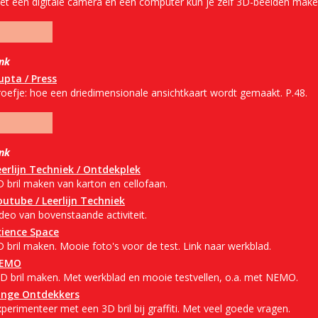
et een digitale camera en een computer kun je zelf 3D-beelden mak
ink
upta / Press
roefje: hoe een driedimensionale ansichtkaart wordt gemaakt. P.48.
ink
eerlijn Techniek / Ontdekplek
D bril maken van karton en cellofaan.
outube / Leerlijn Techniek
deo van bovenstaande activiteit.
cience Space
 bril maken. Mooie foto's voor de test. Link naar werkblad.
EMO
-D bril maken. Met werkblad en mooie testvellen, o.a. met NEMO.
onge Ontdekkers
perimenteer met een 3D bril bij graffiti. Met veel goede vragen.