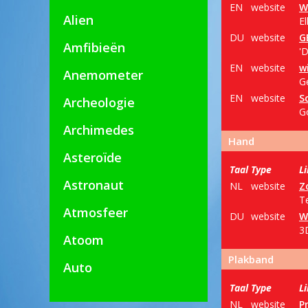
EN
website
W
Alien
E
DU
website
G
Amfibieën
'D
EN
website
w
Anemometer
G
EN
website
S
Archeologie
G
Archimedes
Hand
Asteroïde
Taal
Type
L
Astronaut
NL
website
Z
Te
Atmosfeer
DU
website
W
3
Atoom
Plakband
Auto
Taal
Type
L
NL
website
P