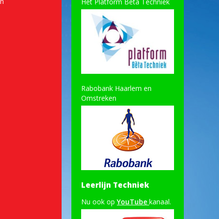
en
Het Platform Bèta Techniek
Rabobank Haarlem en
Omstreken
Leerlijn Techniek
Nu ook op
YouTube
kanaal.