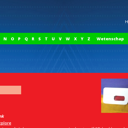
H
N
O
P
Q
R
S
T
U
V
W
X
Y
Z
Wetenschap
ink
xplore