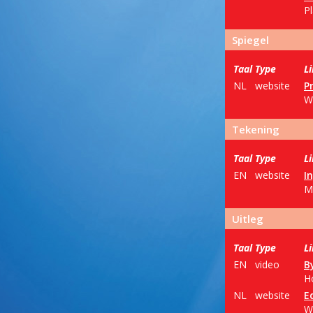
Pl
Spiegel
Taal
Type
L
NL
website
P
Wa
Tekening
Taal
Type
L
EN
website
I
Ma
Uitleg
Taal
Type
L
EN
video
By
H
NL
website
E
Wa