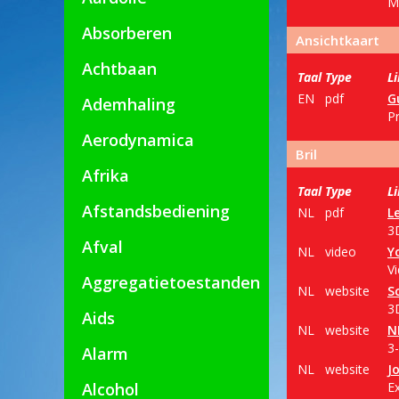
M
Absorberen
Ansichtkaart
Achtbaan
Taal
Type
L
EN
pdf
G
Ademhaling
P
Aerodynamica
Bril
Afrika
Taal
Type
L
Afstandsbediening
NL
pdf
L
3
Afval
NL
video
Y
Vi
Aggregatietoestanden
NL
website
S
3D
Aids
NL
website
N
3
Alarm
NL
website
J
Alcohol
Ex