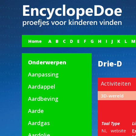
Home
A
B
C
D
E
F
G
H
I
J
K
L
M
Onderwerpen
Drie-D
Aanpassing
Activiteiten
Aardappel
3D-wereld
Aardbeving
Aarde
Aardgas
Taal
Type
L
NL
website
E
Aardolie