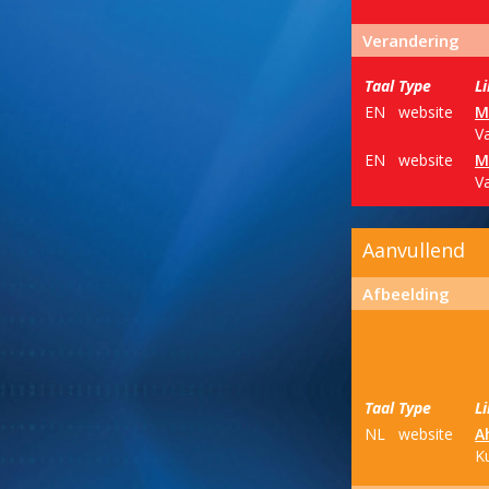
Verandering
Taal
Type
L
EN
website
M
V
EN
website
M
V
Aanvullend
Afbeelding
Taal
Type
L
NL
website
A
K