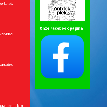
werkblad.
Onze Facebook pagina
 werkblad.
Aanrader.
auwe doos kijkt.