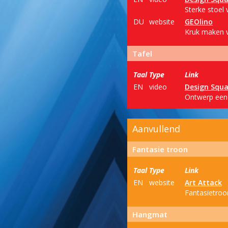
Sterke stoel 
DU
website
GEOlino
Kruk maken v
Tafel
Taal
Type
Link
EN
video
Design Squ
Ontwerp een 
Aanvullend
Fantasie troon
Taal
Type
Link
EN
website
Art Attack
Fantasietroo
Hangmat