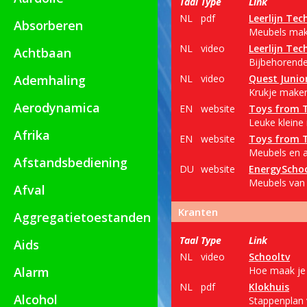
Taal
Type
Link
NL
pdf
Leerlijn Tec
Absorberen
Meubels make
NL
video
Leerlijn Tec
Achtbaan
Bijbehorende
Ademhaling
NL
video
Quest Junio
Krukje maken
Aerodynamica
EN
website
Toys from 
Leuke kleine
Afrika
EN
website
Toys from 
Meubels en a
Afstandsbediening
DU
website
EnergyScho
Meubels van 
Afval
Kranten
Aggregatietoestanden
Taal
Type
Link
Aids
NL
video
Schooltv
Alarm
Hoe maak je 
NL
pdf
Klokhuis
Alcohol
Stappenplan 