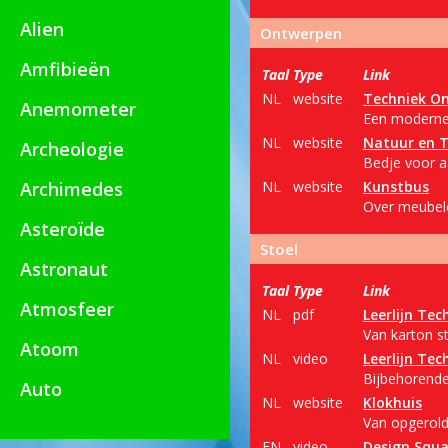
Alien
Ontwerpen
Amfibieën
Taal
Type
Link
NL
website
Techniek O
Anemometer
Een moderne 
NL
website
Natuur en T
Archeologie
Bedje voor a
Archimedes
NL
website
Kunstbus
Over meubel
Asteroïde
Stoel
Astronaut
Taal
Type
Link
Atmosfeer
NL
pdf
Leerlijn Tec
Van karton st
Atoom
NL
video
Leerlijn Tec
Bijbehorende
Auto
NL
website
Klokhuis
Van opgerold
EN
video
Design Squ