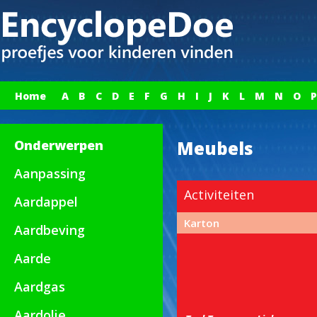
Home
A
B
C
D
E
F
G
H
I
J
K
L
M
N
O
P
Onderwerpen
Meubels
Aanpassing
Activiteiten
Aardappel
Karton
Aardbeving
Aarde
Aardgas
Aardolie