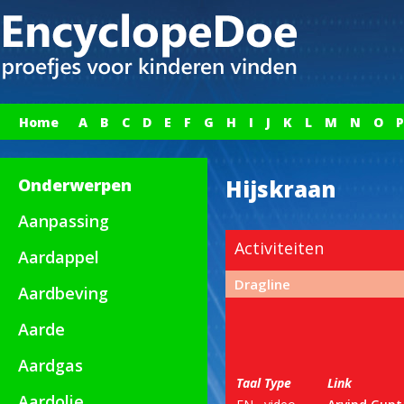
Home
A
B
C
D
E
F
G
H
I
J
K
L
M
N
O
P
Onderwerpen
Hijskraan
Aanpassing
Activiteiten
Aardappel
Dragline
Aardbeving
Aarde
Aardgas
Taal
Type
Link
Aardolie