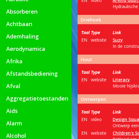
EN
video
Arvind Gupt
Hydraulische 
Absorberen
Driehoek
Achtbaan
Taal
Type
Link
Ademhaling
EN
website
Suzy
In de constru
Aerodynamica
Hout
Afrika
Taal
Type
Link
Afstandsbediening
EN
website
Literacy
Afval
Mooie hijskr
Aggregatietoestanden
Ontwerpen
Aids
Taal
Type
Link
EN
video
Design Squ
Alarm
Ontwerp een 
EN
website
Children's S
Alcohol