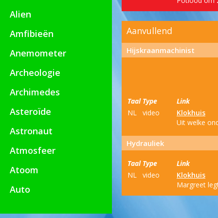
Potlood om 2 
Alien
Aanvullend
Amfibieën
Hijskraanmachinist
Anemometer
Archeologie
Archimedes
Taal
Type
Link
Asteroïde
NL
video
Klokhuis
Uit welke on
Astronaut
Hydrauliek
Atmosfeer
Taal
Type
Link
Atoom
NL
video
Klokhuis
Margreet legt
Auto