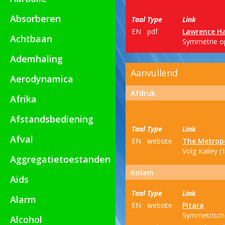
Absorberen
Taal
Type
Link
EN
pdf
Lawrence Ha
Achtbaan
Symmetrie op
Ademhaling
Aanvullend
Aerodynamica
Afdruk
Afrika
Afstandsbediening
Taal
Type
Link
Afval
EN
website
The Metrop
Volg Kailey (
Aggregatietoestanden
Kolam
Aids
Taal
Type
Link
Alarm
EN
website
Pitara
Symmetrische 
Alcohol