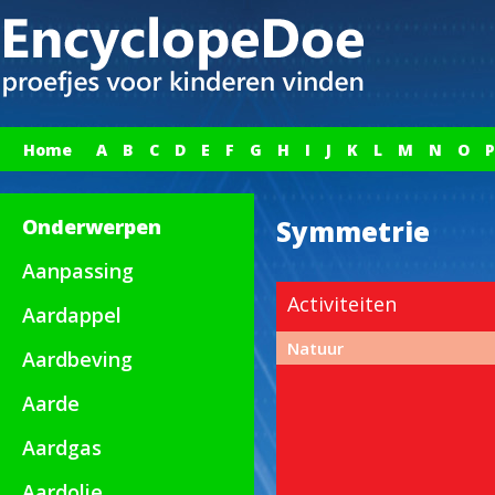
Home
A
B
C
D
E
F
G
H
I
J
K
L
M
N
O
P
Onderwerpen
Symmetrie
Aanpassing
Activiteiten
Aardappel
Natuur
Aardbeving
Aarde
Aardgas
Aardolie