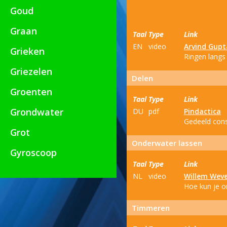
Goud
Graan
Taal
Type
Link
EN
video
Arvind Gupt
Grieken
Ringen langs
Griezelen
Delen
Groenten
Taal
Type
Link
Grondwater
DU
pdf
Pindactica
Gedeeld cons
Grot
Onderwater lassen
Gyroscoop
Taal
Type
Link
NL
video
Willem Wev
Hoe kun je o
Timmeren