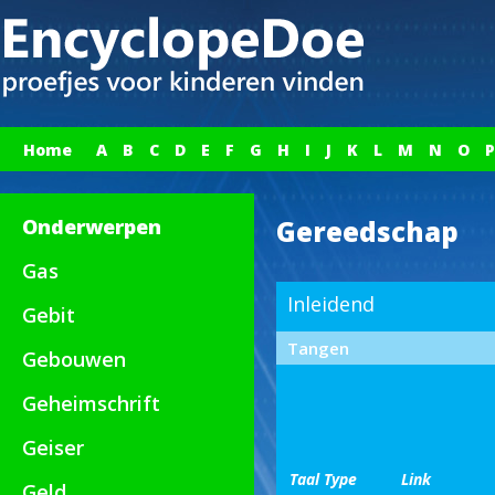
Home
A
B
C
D
E
F
G
H
I
J
K
L
M
N
O
P
Onderwerpen
Gereedschap
Gas
Inleidend
Gebit
Tangen
Gebouwen
Geheimschrift
Geiser
Taal
Type
Link
Geld